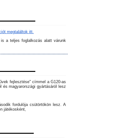
ót megtaláltok itt.
s a teljes foglalkozás alatt várunk
rművek fejlesztése" címmel a G120-as
l és magyarországi gyártásáról lesz
dik fordulója csütörtökön lesz. A
en játékosként,