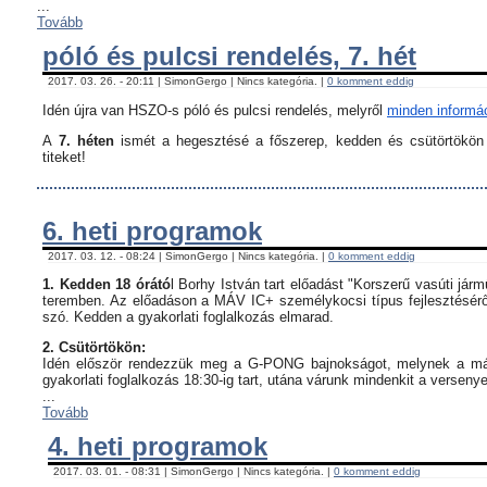
...
Tovább
póló és pulcsi rendelés, 7. hét
2017. 03. 26. - 20:11 | SimonGergo | Nincs kategória. |
0 komment eddig
Idén újra van HSZO-s póló és pulcsi rendelés, melyről
minden informáci
A
7. héten
ismét a hegesztésé a főszerep, kedden és csütörtökön i
titeket!
6. heti programok
2017. 03. 12. - 08:24 | SimonGergo | Nincs kategória. |
0 komment eddig
1. Kedden 18 órátó
l Borhy István tart előadást "Korszerű vasúti já
teremben. Az előadáson a MÁV IC+ személykocsi típus fejlesztésérő
szó. Kedden a gyakorlati foglalkozás elmarad.
2. Csütörtökön:
Idén először rendezzük meg a G-PONG bajnokságot, melynek a máso
gyakorlati foglalkozás 18:30-ig tart, utána várunk mindenkit a verseny
...
Tovább
4. heti programok
2017. 03. 01. - 08:31 | SimonGergo | Nincs kategória. |
0 komment eddig