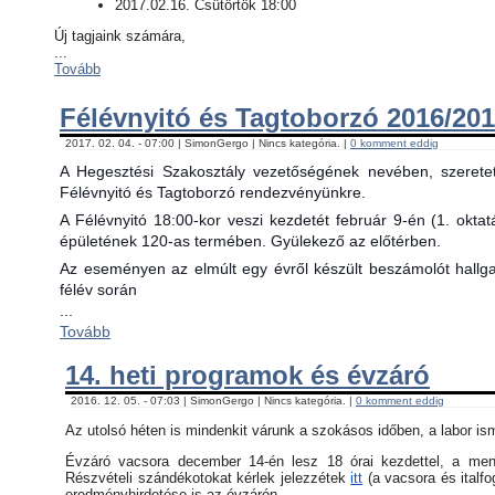
2017.02.16. Csütörtök 18:00
Új tagjaink számára,
...
Tovább
Félévnyitó és Tagtoborzó 2016/201
2017. 02. 04. - 07:00 | SimonGergo | Nincs kategória. |
0 komment eddig
A Hegesztési Szakosztály vezetőségének nevében, szerete
Félévnyitó és Tagtoborzó rendezvényünkre.
A Félévnyitó 18:00-kor veszi kezdetét február 9-én (1. okta
épületének 120-as termében. Gyülekező az előtérben.
Az eseményen az elmúlt egy évről készült beszámolót hallgat
félév során
...
Tovább
14. heti programok és évzáró
2016. 12. 05. - 07:03 | SimonGergo | Nincs kategória. |
0 komment eddig
Az utolsó héten is mindenkit várunk a szokásos időben, a labor is
Évzáró vacsora december 14-én lesz 18 órai kezdettel, a menü 
Részvételi szándékotokat kérlek jelezzétek
itt
(a vacsora és italfo
eredményhirdetése is az évzárón.