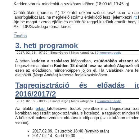
Kedden várunk mindenkit a szokásos időben (18:00-tól 19:45-ig)
Csütörtökön (március 2.) 12 órától dékáni szünet lesz! ezen a na
laborfoglalkozást, ha megfelelő számú érdeklődő lesz, jelentkezni
itt
írja be magát szerda éjfélig és csütörtök reggel küldünk emailt, hogy 
Aki TDK/Szakdoga témát keres
...
Tovább
3. heti programok
2017. 02. 23. - 07:59 | SimonGergo | Nincs kategória. |
0 komment eddig
A héten
kedden a szokásos
időpontban,
csütörtökön viszont rö
hegeszteni a laborba.
Kedden 18 órától lesz az utolsó Alapozó e
ezen az előadáson, mindenképpen jöjjön el. Ha valakinek nem fel
alelnököt (Nagy András) keresse foglalkozásidőben.
Tagregisztráció és előadás i
2016/2017/2
2017. 02. 09. - 08:19 | SimonGergo | Nincs kategória. |
0 komment eddig
Az alábbi
űrlap
kitöltésével tudtok jelentkezni a Hegesztési Sz
korábban regisztrált tagok számára is kötelező, a tagságot minden fé
​A kötelező balesetvédelmi oktatások időpontja (az oktatáson minden
vennie):
​2017.02.09. Csütrötök 18:40 (évnyitó után)
2017.02.14. Kedd 19:00