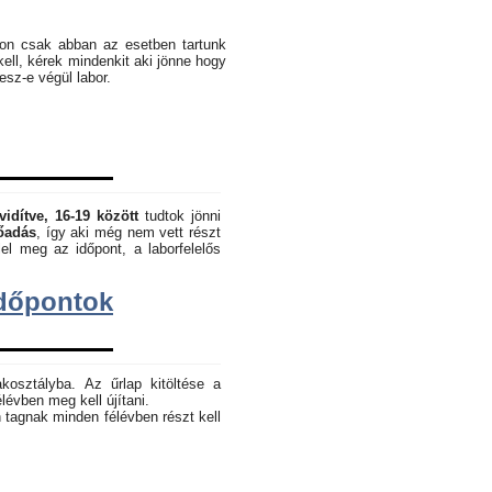
pon csak abban az esetben tartunk
kell, kérek mindenkit aki jönne hogy
lesz-e végül labor.
vidítve, 16-19 között
tudtok jönni
lőadás
, így aki még nem vett részt
el meg az időpont, a laborfelelős
dőpontok
akosztályba. Az űrlap kitöltése a
lévben meg kell újítani.
 tagnak minden félévben részt kell