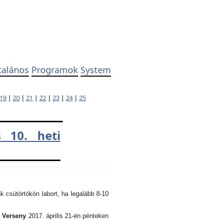
talános
Programok
System
19
|
20
|
21
|
22
|
23
|
24
|
25
 10. heti
k csütörtökön labort, ha legalább 8-10
i Verseny
2017. április 21-én pénteken