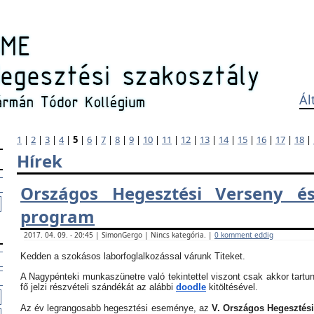
Ál
1
|
2
|
3
|
4
|
5
|
6
|
7
|
8
|
9
|
10
|
11
|
12
|
13
|
14
|
15
|
16
|
17
|
18
|
Hírek
Országos Hegesztési Verseny és
program
2017. 04. 09. - 20:45 | SimonGergo | Nincs kategória. |
0 komment eddig
Kedden a szokásos laborfoglalkozással várunk Titeket.
A Nagypénteki munkaszünetre való tekintettel viszont csak akkor tartun
fő jelzi részvételi szándékát az alábbi
doodle
kitöltésével.
Az év legrangosabb hegesztési eseménye, az
V. Országos Hegesztés