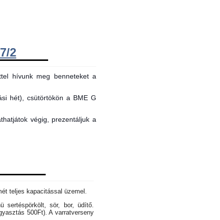
7/2
ttel hívunk meg benneteket a
tási hét), csütörtökön a BME G
hatjátok végig, prezentáljuk a
mét teljes kapacitással üzemel.
sertéspörkölt, sör, bor, üdítő.
gyasztás 500Ft). A varratverseny