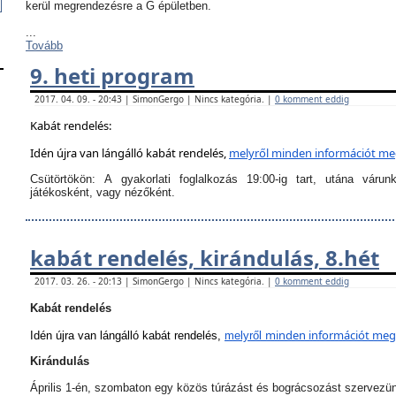
kerül megrendezésre a G épületben.
...
Tovább
9. heti program
2017. 04. 09. - 20:43 | SimonGergo | Nincs kategória. |
0 komment eddig
Kabát rendelés:
Idén újra van lángálló kabát rendelés,
melyről
minden információt megt
Csütörtökön:
A
gyakorlati foglalkozás 19:00-ig tart
, utána várun
játékosként, vagy nézőként.
kabát rendelés, kirándulás, 8.hét
2017. 03. 26. - 20:13 | SimonGergo | Nincs kategória. |
0 komment eddig
Kabát rendelés
minden információt megta
Idén újra van lángálló kabát rendelés,
melyről
Kirándulás
Április 1-én, szombaton egy közös túrázást és bográcsozást szervezü