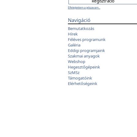
Elfelejtettem a jelszavam...
Navigáció
Bemutatkozás
Hírek
Féléves programunk
Galéria
Eddigi programjaink
Szakmai anyagok
Webshop
Hegesztőgépeink
SzMSz
Támogatóink
Elérhetőségeink