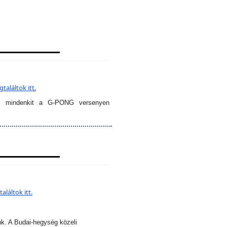
aláltok itt.
k mindenkit a G-PONG versenyen
láltok itt.
nk. A Budai-hegység közeli