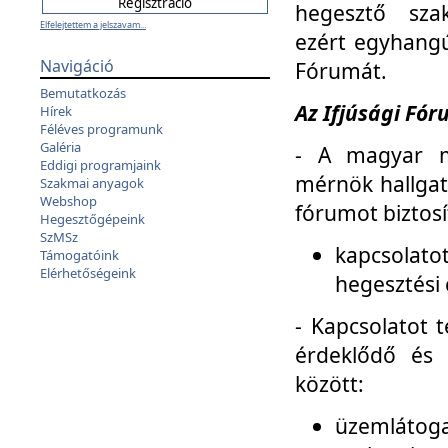
hegesztő sza
Elfelejtettem a jelszavam...
ezért egyhangú
Navigáció
Fórumát.
Bemutatkozás
Az Ifjúsági Fóru
Hírek
Féléves programunk
Galéria
- A magyar m
Eddigi programjaink
mérnök hallgat
Szakmai anyagok
Webshop
fórumot biztosí
Hegesztőgépeink
SzMSz
kapcsolat
Támogatóink
Elérhetőségeink
hegesztési 
- Kapcsolatot t
érdeklődő és 
között:
üzemlátoga