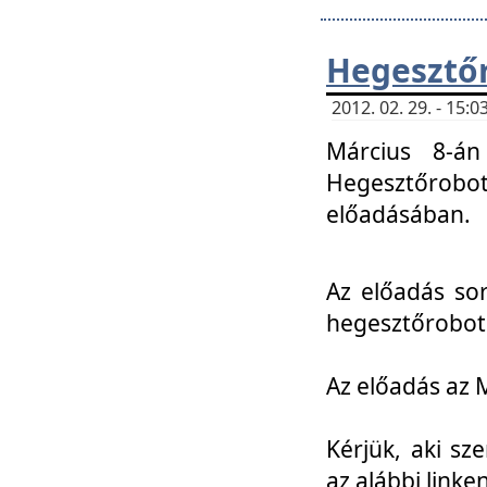
Hegesztőr
2012. 02. 29. - 15:
Március 8-án
Hegesztőrobo
előadásában.
Az előadás so
hegesztőroboto
Az előadás az 
Kérjük, aki sz
az alábbi linken