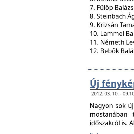
7. Fülöp Balázs
8. Steinbach Á
9. Krizsán Tam
10. Lammel Ba
11. Németh Le
12. Bebők Balá
Új fényké
2012. 03. 10. - 09
Nagyon sok új 
mostanában t
időszakról is. A