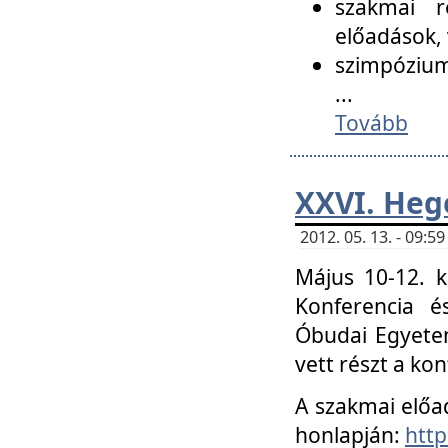
szakmai r
előadások, 
szimpózium
...
Tovább
XXVI. Heg
2012. 05. 13. - 09:
Május 10-12. k
Konferencia é
Óbudai Egyetem
vett részt a ko
A szakmai előa
honlapján:
http