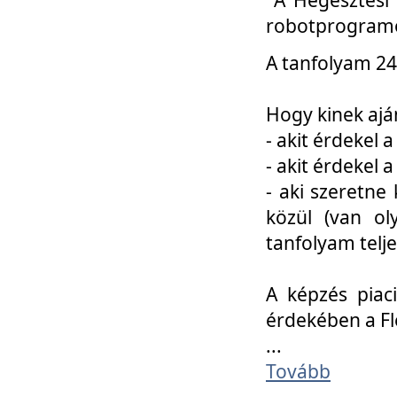
robotprogramo
A tanfolyam 24
Hogy kinek ajá
- akit érdekel 
- akit érdekel
- aki szeretne 
közül (van ol
tanfolyam telje
A képzés piac
érdekében a F
...
Tovább