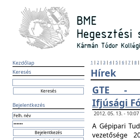
Kezdőlap
1
|
2
|
3
|
4
|
5
|
6
|
7
|
8
Hírek
Keresés
GTE - H
Ifjúsági 
Bejelentkezés
2012. 05. 13. - 10:
A Gépipari Tu
vezetősége 20