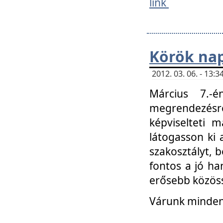
link
Körök na
2012. 03. 06. - 13
Március 7.-
megrendezésre
képviselteti 
látogasson ki 
szakosztályt, b
fontos a jó ha
erősebb közöss
Várunk mindenk