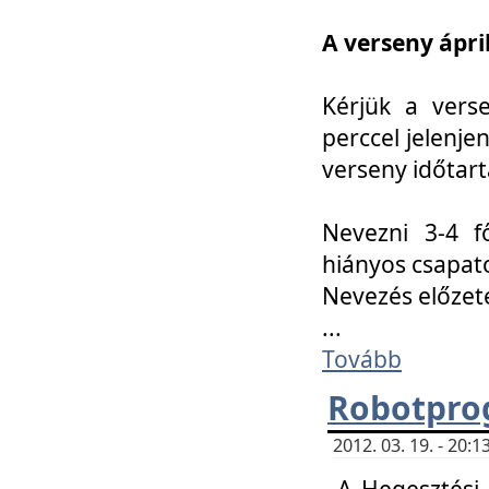
A verseny ápril
Kérjük a vers
perccel jelenje
verseny időtar
Nevezni 3-4 f
hiányos csapat
Nevezés előze
...
Tovább
Robotpro
2012. 03. 19. - 20:
A Hegesztési S