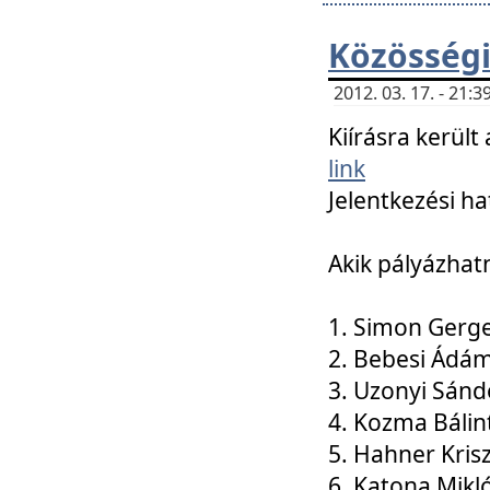
Közösségi
2012. 03. 17. - 21
Kiírásra kerül
link
Jelentkezési ha
Akik pályázhat
1. Simon Gerge
2. Bebesi Ádá
3. Uzonyi Sánd
4. Kozma Bálin
5. Hahner Kris
6. Katona Mikl