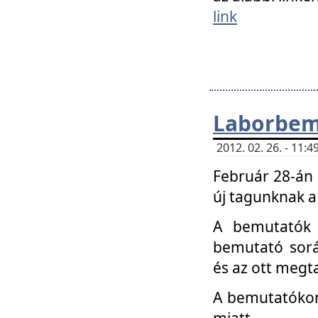
link
Laborbem
2012. 02. 26. - 11:
Február 28-án
új tagunknak a
A bemutatók 
bemutató sorá
és az ott megta
A bemutatókon 
miatt.