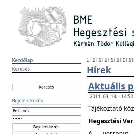
Kezdőlap
1
|
2
|
3
|
4
|
5
|
6
|
7
|
8
Hírek
Keresés
Aktuális 
2011. 03. 18. - 14:
Bejelentkezés
Tájékoztató kö
Hegesztési Vers
A versenyt 