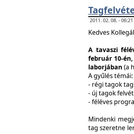
Tagfelvéte
2011. 02. 08. - 06:
Kedves Kollegá
A tavaszi fél
február 10-én,
laborjában
(a 
A gyűlés témái:
- régi tagok t
- új tagok felvé
- féléves prog
Mindenki megje
tag szeretne le