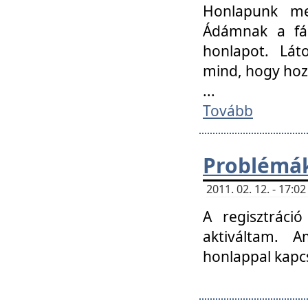
Honlapunk me
Ádámnak a fár
honlapot. Lát
mind, hogy hoz
...
Tovább
Problémák
2011. 02. 12. - 17:
A regisztráci
aktiváltam. 
honlappal kapcs