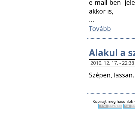
e-mail-ben jel
akkor is,
...
Tovább
Alakul a s
2010. 12. 17. - 22:
Szépen, lassan..
Kopirájt meg hasonlók -