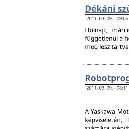
Dékáni sz
2011. 03. 09. - 09:
Holnap, márci
függetlenül a h
meg lesz tartva
Robotpro
2011. 03. 09. - 08:
A Yaskawa Moto
képviseletén, 
számára igényb