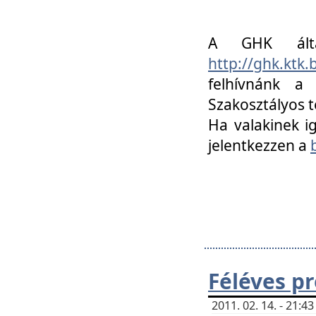
A GHK álta
http://ghk.ktk
felhívnánk a
Szakosztályos t
Ha valakinek i
jelentkezzen a
Féléves p
2011. 02. 14. - 21: