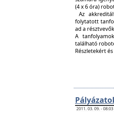
(4 x 6 óra) ro
Az akkreditál
folytatott tan
ad a résztvevő
A tanfolyamok
található robot
Részletekért és
Pályázato
2011. 03. 09. - 08: