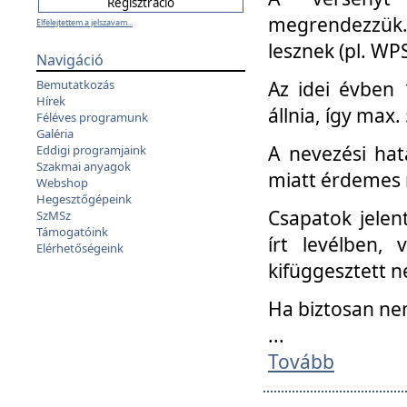
megrendezzük.
Elfelejtettem a jelszavam...
lesznek (pl. WPS
Navigáció
Az idei évben 
Bemutatkozás
Hírek
állnia, így max
Féléves programunk
Galéria
A nevezési hat
Eddigi programjaink
Szakmai anyagok
miatt érdemes 
Webshop
Hegesztőgépeink
Csapatok jele
SzMSz
Támogatóink
írt levélben,
Elérhetőségeink
kifüggesztett n
Ha biztosan ne
...
Tovább