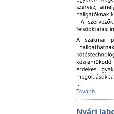
szervez, amel
hallgatóknak k
A szervezők
felsőoktatási 
A szakmai p
hallgathatna
kötéstechnológ
közreműködő i
érdekes gyak
megoldásokba
...
Tovább
Nyári lab