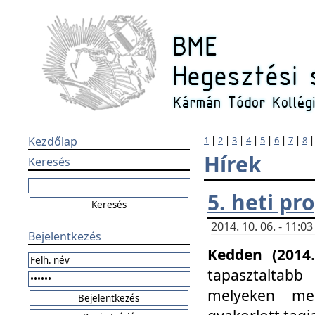
Kezdőlap
1
|
2
|
3
|
4
|
5
|
6
|
7
|
8
Hírek
Keresés
5. heti p
2014. 10. 06. - 11:
Bejelentkezés
Kedden (2014.
tapasztaltabb
melyeken meg