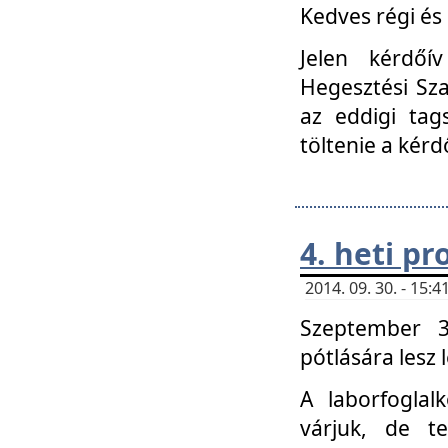
Kedves régi és 
Jelen kérdőí
Hegesztési Sza
az eddigi tag
töltenie a kérd
4. heti p
2014. 09. 30. - 15
Szeptember 3
pótlására lesz
A laborfoglal
várjuk, de t