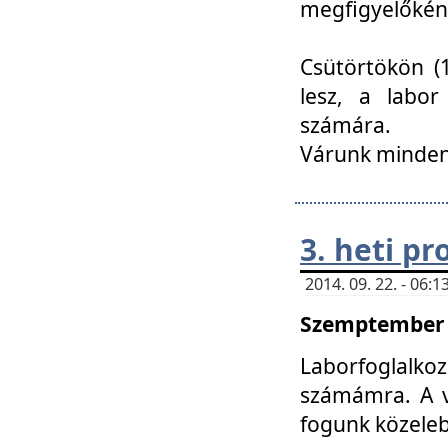
megfigyelőkén
Csütörtökön (1
lesz, a labor
számára.
Várunk mindenk
3. heti p
2014. 09. 22. - 06
Szemptember 2
Laborfoglalk
számámra. A ve
fogunk közele