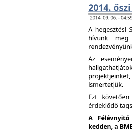
2014. őszi
2014. 09. 06. - 04
A hegesztési 
hívunk meg 
rendezvényünk
Az eseménye
hallgathatjáto
projektjeink
ismertetjük.
Ezt követően 
érdeklődő tag
A Félévnyitó
kedden, a BME