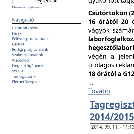
gyakorlott tagj
Elfelejtettem a jelszavam...
Csütörtökön (2
Navigáció
16 órától 20 
Bemutatkozás
vágyók számá
Hírek
laborfoglal
Féléves programunk
Galéria
hegesztőlaborb
Eddigi programjaink
végén a jelenl
Szakmai anyagok
Webshop
utólagos reklam
Hegesztőgépeink
SzMSz
18 órától a G1
Támogatóink
...
Elérhetőségeink
Tovább
Tagreg
2014/2015
2014. 09. 11. - 11