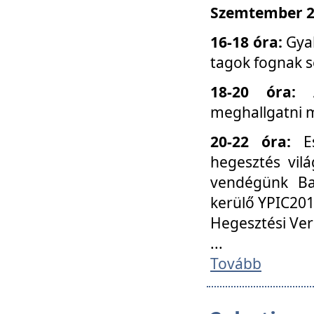
Szemtember 25
16-18 óra:
Gyak
tagok fognak s
18-20 óra:
meghallgatni m
20-22 óra:
Es
hegesztés vilá
vendégünk Ba
kerülő YPIC201
Hegesztési Ver
...
Tovább