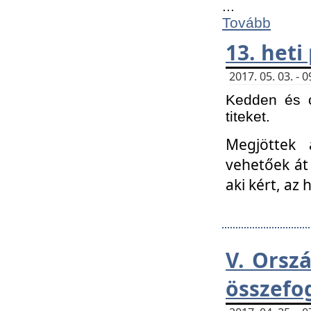
...
Tovább
13. heti
2017. 05. 03. -
Kedden és c
titeket.
Megjöttek 
vehetőek át
aki kért, az
V. Orsz
összefo