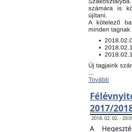
Szakosztályba.
számára is kö
újítani.
​A kötelező ba
minden tagnak m
​2018.02.
2018.02.
2018.02.1
Új tagjaink szá
...
Tovább
Félévn
2017/201
2018. 02. 02. - 20
A Hegeszté