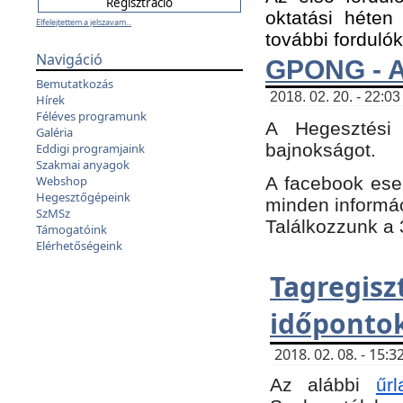
oktatási héten
Elfelejtettem a jelszavam...
további fordulók
Navigáció
GPONG - A
Bemutatkozás
2018. 02. 20. - 22:03
Hírek
Féléves programunk
A Hegesztési
Galéria
bajnokságot.
Eddigi programjaink
Szakmai anyagok
A facebook es
Webshop
Hegesztőgépeink
minden informáci
SzMSz
Találkozzunk a 3
Támogatóink
Elérhetőségeink
Tagregi
időpontok
2018. 02. 08. - 15
Az alábbi
űrl