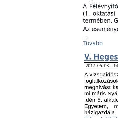
A Félévnyit
(1. oktatás
termében. G
Az eseményen
...
Tovább
V. Heges
2017. 06. 08. - 
A vizsgaidős
foglalkozás
meghívást ka
mi máris Nyár
Idén 5. alka
Egyetem, m
házigazdája.