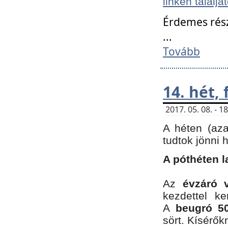
linken találjá
Érdemes rés
...
Tovább
14. hét,
2017. 05. 08. - 
A héten (az
tudtok jönni 
A póthéten l
Az
évzáró 
kezdettel k
A
beugró 50
sört. Kísérő