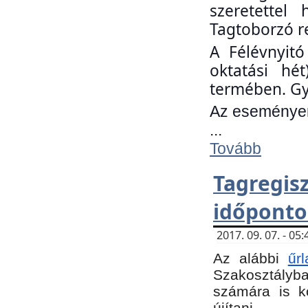
szeretettel
Tagtoborzó r
A Félévnyitó
oktatási hé
termében. Gy
Az eseményen 
...
Tovább
Tagregi
időponto
2017. 09. 07. - 0
Az alábbi
űr
Szakosztályba.
számára is k
újítani.