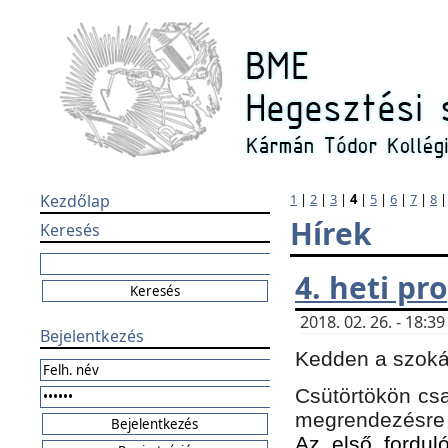
Kezdőlap
1
|
2
|
3
|
4
|
5
|
6
|
7
|
8
Hírek
Keresés
4. heti p
2018. 02. 26. - 18:
Bejelentkezés
Kedden a szokás
Csütörtökön csa
megrendezésre 
Az első forduló