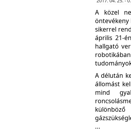
2017. 04. 25. -
A közel ne
öntevékeny k
sikerrel re
április 21-
hallgató ve
robotikáb
tudományok 
A délután k
állomást kel
mind gyak
roncsolás
különböző
gázszükségl
...