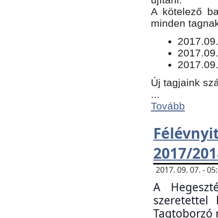
​A kötelező b
minden tagnak 
​2017.09
2017.09
2017.09.
Új tagjaink sz
...
Tovább
Félévn
2017/201
2017. 09. 07. - 
A Hegeszté
szeretette
Tagtoborzó 