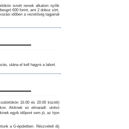
örtökön ismét remek alkalom nyílik
 beugró 600 forint, ami 2 doboz sört,
lkozási időben a vezetőség tagjainál
ás, utána el kell hagyni a labort.
sütörtökön 16:00 és 20:00 között)
kon. Akiknek ez elmaradt: utolsó
inek egyik időpont sem jó, az írjon
rtunk a G-épületben. Részvételi díj