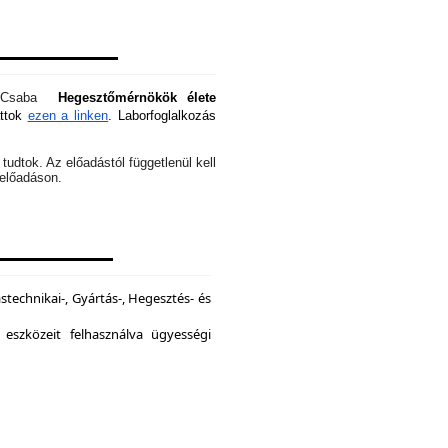
óti Csaba
Hegesztőmérnökök élete
attok
ezen a linken
. Laborfoglalkozás
tudtok. Az előadástól függetlenül kell
z előadáson.
echnikai-, Gyártás-, Hegesztés- és
 eszközeit felhasználva ügyességi