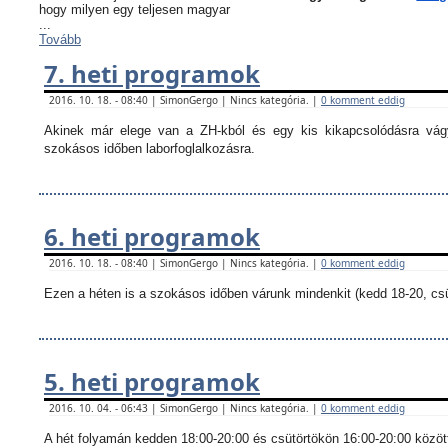
hogy milyen egy teljesen magyar
...
Tovább
7. heti programok
2016. 10. 18. - 08:40 | SimonGergo | Nincs kategória. |
0 komment eddig
Akinek már elege van a ZH-kból és egy kis kikapcsolódásra vágy
szokásos időben laborfoglalkozásra.
6. heti programok
2016. 10. 18. - 08:40 | SimonGergo | Nincs kategória. |
0 komment eddig
Ezen a héten is a szokásos időben várunk mindenkit (kedd 18-20, csü
5. heti programok
2016. 10. 04. - 06:43 | SimonGergo | Nincs kategória. |
0 komment eddig
A hét folyamán kedden 18:00-20:00 és csütörtökön 16:00-20:00 között