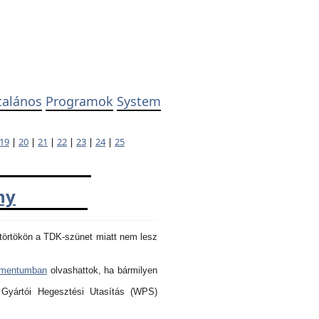
talános
Programok
System
19
|
20
|
21
|
22
|
23
|
24
|
25
ny
törtökön a TDK-szünet miatt nem lesz
umentumban
olvashattok, ha bármilyen
 Gyártói Hegesztési Utasítás (WPS)