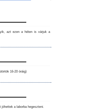
ik, azt ezen a héten is várjuk a
törtök 16-20 óráig)
 jöhettek a laborba hegeszteni.