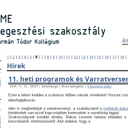
Ál
1
|
2
|
3
|
4
|
5
|
6
|
7
|
8
|
9
|
10
|
11
|
12
|
13
|
14
|
15
|
16
|
17
|
18
|
Hírek
11. heti programok és Varratverse
2016. 11. 15. - 08:07 | SimonGergo | Nincs kategória. |
0 komment eddig
Ezen a héten kedden a szokásos időben várunk mindenkit! Viszont csü
laborfoglalkozás
Idén is meghirdetjük a varratversenyt, a szabályzatról a
mellékelt dok
kérdésetek van ezzel kapcsolatban keressétek a vezetőség tagjait.
Szakosztályunk korábbi elnöke, Bakos Levente tartana előadást a
készítéséről, értelmezéséről. Akit érdekel, hogy a
...