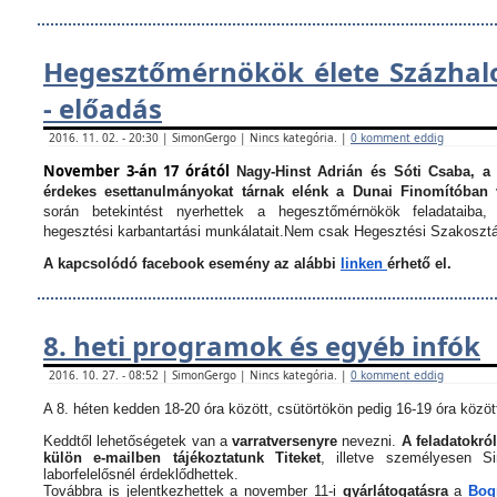
Hegesztőmérnökök élete Százha
- előadás
2016. 11. 02. - 20:30 | SimonGergo | Nincs kategória. |
0 komment eddig
November 3-án 17 órától
Nagy-Hinst Adrián és Sóti Csaba, a
érdekes esettanulmányokat tárnak elénk a Dunai Finomítóban 
során betekintést nyerhettek a hegesztőmérnökök feladataiba, 
hegesztési karbantartási munkálatait.
Nem csak Hegesztési Szakosztá
A kapcsolódó facebook esemény az alábbi
linken
érhető el.
8. heti programok és egyéb infók
2016. 10. 27. - 08:52 | SimonGergo | Nincs kategória. |
0 komment eddig
A 8. héten kedden 18-20 óra között, csütörtökön pedig 16-19 óra között
Keddtől lehetőségetek van a
varratversenyre
nevezni.
A feladatokról
külön e-mailben tájékoztatunk Titeket
, illetve személyesen 
laborfelelősnél érdeklődhettek.
Továbbra is jelentkezhettek a november 11-i
gyárlátogatásra
a
Bogn