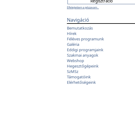
Elfelejtettem a jelszavam...
Navigáció
Bemutatkozás
Hírek
Féléves programunk
Galéria
Eddigi programjaink
Szakmai anyagok
Webshop
Hegesztőgépeink
SzMSz
Támogatóink
Elérhetőségeink