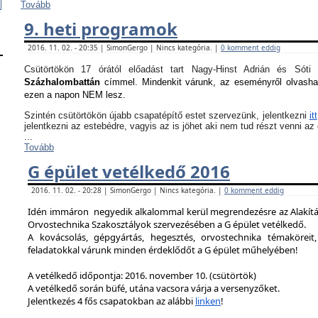
Tovább
9. heti programok
2016. 11. 02. - 20:35 | SimonGergo | Nincs kategória. |
0 komment eddig
Csütörtökön 17 órától előadást tart Nagy-Hinst Adrián és S
Százhalombattán
címmel. Mindenkit várunk, az eseményről olvash
ezen a napon NEM lesz.
Szintén csütörtökön újabb csapatépítő estet szervezünk, jelentkezni
itt
jelentkezni az estebédre, vagyis az is jöhet aki nem tud részt venni a
...
Tovább
G épület vetélkedő 2016
2016. 11. 02. - 20:28 | SimonGergo | Nincs kategória. |
0 komment eddig
Idén immáron negyedik alkalommal kerül megrendezésre az Alakítást
Orvostechnika Szakosztályok szervezésében a G épület vetélkedő.
A kovácsolás, gépgyártás, hegesztés, orvostechnika témaköreit,
feladatokkal várunk minden érdeklődőt a G épület műhelyében!
A vetélkedő időpontja: 2016. november 10. (csütörtök)
A vetélkedő során büfé, utána vacsora várja a versenyzőket.
Jelentkezés 4 fős csapatokban az alábbi
linken
!