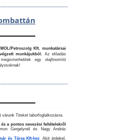
lombattán
 MOL/Petroszolg Kft. munkatársai
végzett munkájukból.
Az előadás
megismerhetitek egy olajfinomító
lyosoknak!
 várunk Titeket laborfoglalkozásra.
 és a pontos nevezési feltételekről
Simon Gergelynél és Nagy András
ár és Társa Kft-hez
. Akit érdekel,