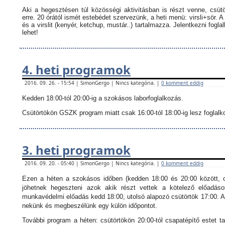
Aki a hegesztésen túl közösségi aktivitásban is részt venne, csüt
erre. 20 órától ismét estebédet szervezünk, a heti menü: virsli+sör. A
és a virslit (kenyér, ketchup, mustár..) tartalmazza.
Jelentkezni fogla
lehet!
4. heti programok
2016. 09. 26. - 15:54 | SimonGergo | Nincs kategória. |
0 komment eddig
Kedden 18:00-tól 20:00-ig a szokásos laborfoglalkozás.
Csütörtökön GSZK program miatt csak 16:00-tól 18:00-ig lesz foglalkoz
3. heti programok
2016. 09. 20. - 05:40 | SimonGergo | Nincs kategória. |
0 komment eddig
Ezen a héten a szokásos időben (kedden 18:00 és 20:00 között, c
jöhetnek hegeszteni azok akik részt vettek a kötelező előadáso
munkavédelmi előadás kedd 18:00, utolsó alapozó csütörtök 17:00. Ak
nekünk és megbeszélünk egy külön időpontot.
További program a héten: csütörtökön 20:00-tól csapatépítő estet ta