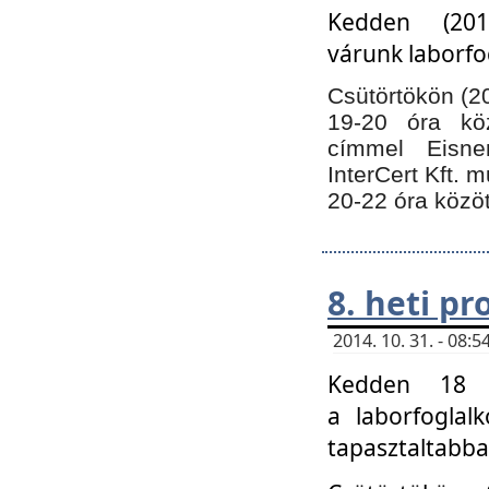
Kedden (201
várunk laborfo
Csütörtökön (20
19-20 óra kö
címmel Eisne
InterCert Kft. 
20-22 óra közöt
8. heti p
2014. 10. 31. - 08
Kedden 18 ó
a laborfoglal
tapasztaltabba