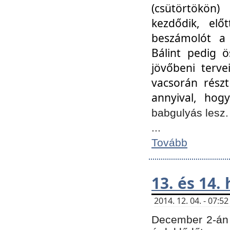
(csütörtökön
kezdődik, elő
beszámolót a 
Bálint pedig ö
jövőbeni terve
vacsorán részt
annyival, hogy
babgulyás lesz
...
Tovább
13. és 14.
2014. 12. 04. - 07:
December 2-án 