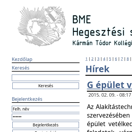
Kezdőlap
1
|
2
|
3
|
4
|
5
|
6
|
7
|
8
Hírek
Keresés
G épület 
2015. 02. 09. - 08:
Bejelentkezés
Az Alakítástech
szervezésében
épület vetélke