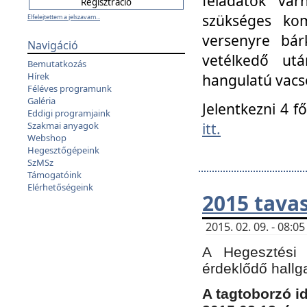
feladatok vá
szükséges kom
Elfelejtettem a jelszavam...
versenyre bár
Navigáció
vetélkedő ut
Bemutatkozás
Hírek
hangulatú vacso
Féléves programunk
Galéria
Jelentkezni 4 f
Eddigi programjaink
itt.
Szakmai anyagok
Webshop
Hegesztőgépeink
SzMSz
Támogatóink
Elérhetőségeink
2015 tavas
2015. 02. 09. - 08:
A Hegesztési 
érdeklődő hallg
A tagtoborzó i