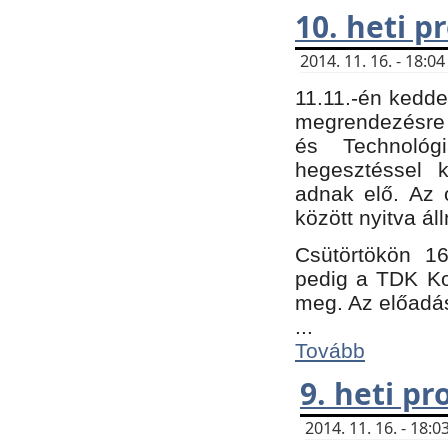
10. heti 
2014. 11. 16. - 18:
11.11.-én kedde
megrendezésre 
és Technológ
hegesztéssel k
adnak elő. Az o
között nyitva ál
Csütörtökön 16
pedig a TDK Kon
meg. Az előadá
...
Tovább
9. heti p
2014. 11. 16. - 18