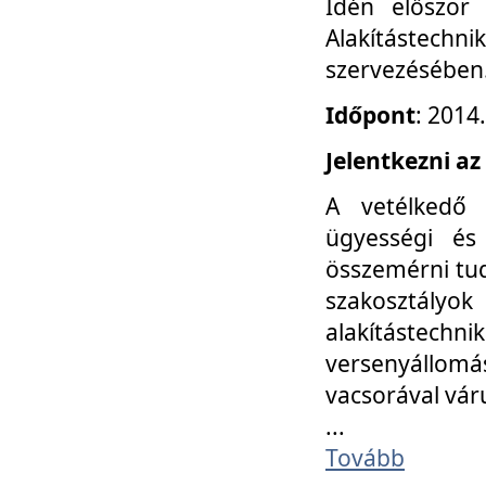
Idén először
Alakítástechni
szervezésében
Időpont
: 2014
Jelentkezni az
A vetélkedő 
ügyességi és
összemérni tud
szakosztályok 
alakítástec
versenyállom
vacsorával vár
...
Tovább