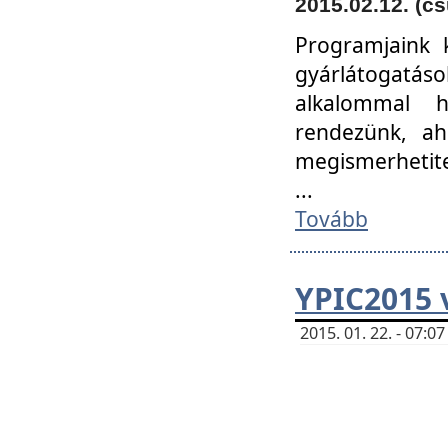
2015.02.12. (cs
Programjaink k
gyárlátogatáso
alkalommal h
rendezünk, ah
megismerhetite
...
Tovább
YPIC2015 
2015. 01. 22. - 07: