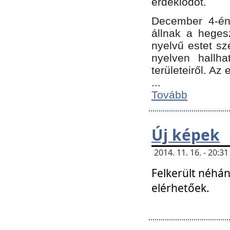
érdeklődőt.
December 4-én
állnak a hegesz
nyelvű estet sz
nyelven hallh
területeiről. A
...
Tovább
Új képek
2014. 11. 16. - 20:
Felkerült néhán
elérhetőek.