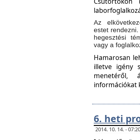
Csütörtökön 
laborfoglalkozá
Az elkövetke
estet rendezni
hegesztési té
vagy a foglalko
Hamarosan lehe
illetve igény
menetéről, á
információkat 
6. heti p
2014. 10. 14. - 07