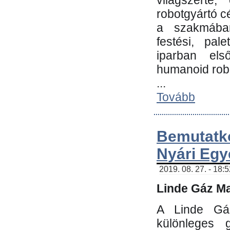
világszerte
robotgyártó c
a szakmában:
festési, pale
iparban els
humanoid robo
...
Tovább
Bemutatk
Nyári Egy
2019. 08. 27. - 18:
Linde Gáz Ma
A Linde Gáz
különleges 