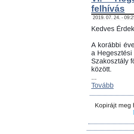
felhívás
2019. 07. 24. - 09:
Kedves Érdek
A korábbi év
a Hegesztési
Szakosztály 
között.
...
Tovább
Kopirájt meg 