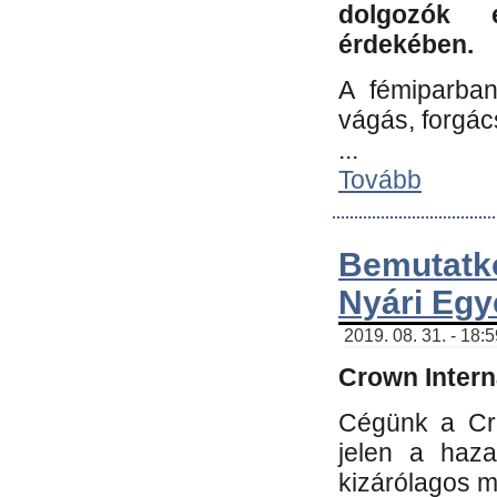
dolgozók 
érdekében.
A fémiparba
vágás, forgác
...
Tovább
Bemutatk
Nyári Egy
2019. 08. 31. - 18:
Crown Interna
Cégünk a Cro
jelen a haz
kizárólagos m