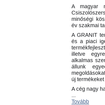
A magyar m
Csiszolósze
minőségi kös
év szakmai tap
A GRANIT ter
és a piaci i
termékfejles
illetve egy
alkalmas sze
állunk egye
megoldásokat
új termékeket 
A cég nagy ha
...
Tovább