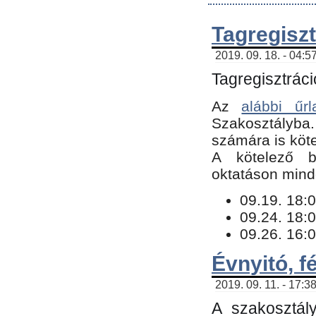
Tagregiszt
2019. 09. 18. - 04:5
Tagregisztráci
Az
alábbi űrl
Szakosztályba.
számára is köte
​A kötelező b
oktatáson minde
09.19. 18:0
09.24. 18:0
09.26. 16:0
Évnyitó, f
2019. 09. 11. - 17:3
A szakosztál