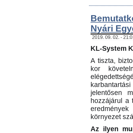
Bemutatk
Nyári Egy
2019. 09. 02. - 21:
KL-System Kf
A tiszta, bi
kor követe
elégedettség
karbantartás
jelentősen m
hozzájárul a
eredmények e
környezet sz
Az ilyen mu