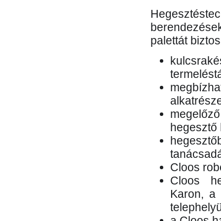
Hegesztés
berendezések 
palettát bizto
kulcsr
termelés
megbízh
alkatrésze
megelőző
hegesztő 
hegesztő
tanácsad
Cloos rob
Cloos he
Karon, a 
telephely
a Cloos h