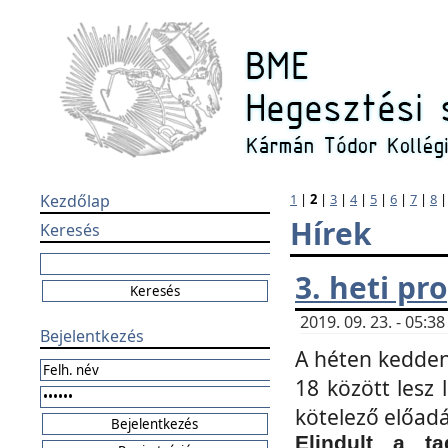
Kezdőlap
1
|
2
|
3
|
4
|
5
|
6
|
7
|
8
Hírek
Keresés
3. heti p
2019. 09. 23. - 05:
Bejelentkezés
A héten kedden
18 között lesz 
kötelező előad
Elindult a ta