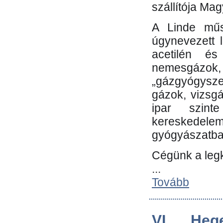
szállítója Ma
A Linde műs
úgynevezett 
acetilén és
nemesgáz
„gázgyógysze
gázok, vizsg
ipar szin
kereskedele
gyógyászatb
Cégünk a leg
...
Tovább
VI. Heg