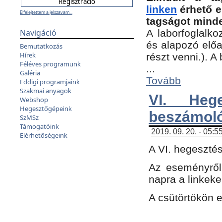
linken
érhető e
Elfelejtettem a jelszavam...
tagságot minde
Navigáció
A laborfoglalko
és alapozó előa
Bemutatkozás
Hírek
részt venni.). 
Féléves programunk
...
Galéria
Tovább
Eddigi programjaink
Szakmai anyagok
VI. Heg
Webshop
Hegesztőgépeink
beszámol
SzMSz
Támogatóink
2019. 09. 20. - 05:5
Elérhetőségeink
A VI. hegeszté
Az eseményről
napra a linkeke
A csütörtökön 