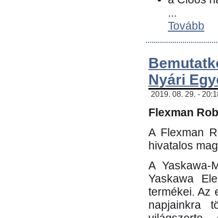
...
Tovább
Bemutatk
Nyári Egy
2019. 08. 29. - 20:
Flexman Robo
A Flexman Ro
hivatalos mag
A Yaskawa-Mo
Yaskawa Elec
termékei. Az e
napjainkra t