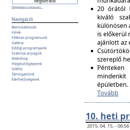
munkadarab
20 órától 
Elfelejtettem a jelszavam...
kiváló sz
Navigáció
különösen a
Bemutatkozás
Hírek
is előkerül
Féléves programunk
ajánlott az
Galéria
Eddigi programjaink
Csütörtökö
Szakmai anyagok
szereplő he
Webshop
Hegesztőgépeink
Pénteken 
SzMSz
Támogatóink
mindenkit
Elérhetőségeink
épületben. 
Tovább
10. heti 
2015. 04. 15. - 06: