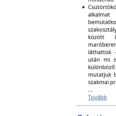
Csütörtökö
alkalmat
bemutatko
szakosztál
között
maróbere
láthattok
után mi i
különböző 
mutatjuk b
szakmai p
...
Tovább