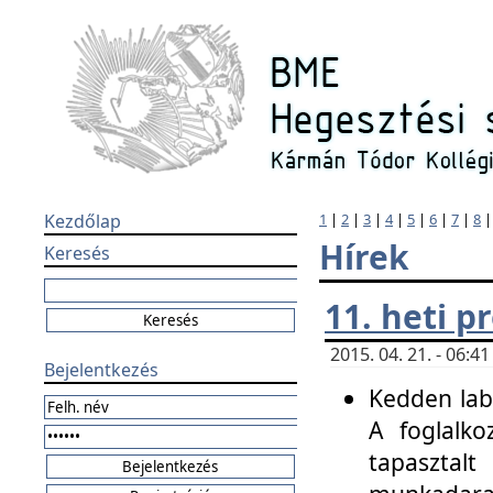
Kezdőlap
1
|
2
|
3
|
4
|
5
|
6
|
7
|
8
Hírek
Keresés
11. heti 
2015. 04. 21. - 06:
Bejelentkezés
Kedden labo
A foglalko
tapasztal