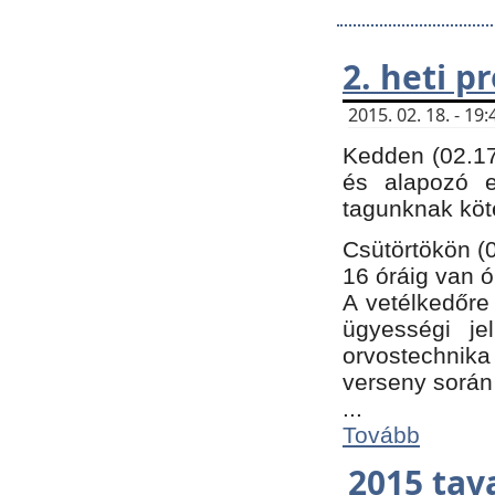
2. heti 
2015. 02. 18. - 1
Kedden (02.17
és alapozó e
tagunknak köt
Csütörtökön (0
16 óráig van ó
A vetélkedőre 
ügyességi je
orvostechnika 
verseny során
...
Tovább
2015 tav