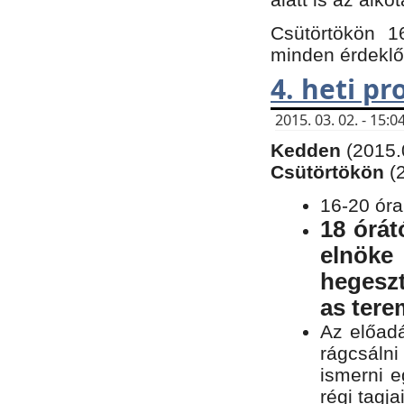
Csütörtökön 1
minden érdeklő
4. heti p
2015. 03. 02. - 15
Kedden
(2015.
Csütörtökön
(
16-20 óra
18 órát
elnöke
hegeszt
as ter
Az előad
rágcsálni
ismerni e
régi tagja