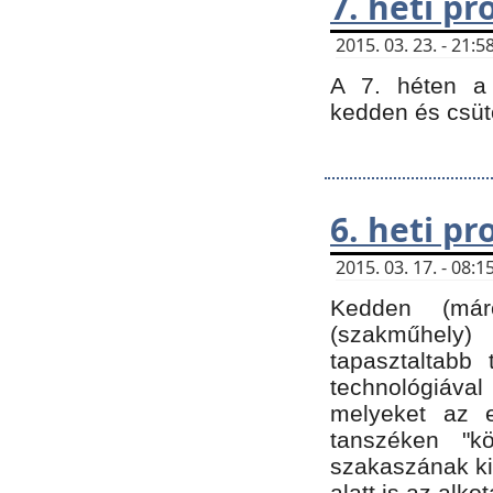
7. heti p
2015. 03. 23. - 21
A 7. héten a 
kedden és csüt
6. heti p
2015. 03. 17. - 08
Kedden (márc
(szakműhely)
tapasztaltabb 
technológiával
melyeket az e
tanszéken "k
szakaszának ki
alatt is az alko