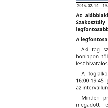
2015. 02. 14. - 
Az alábbiak
Szakosztá
legfontosabb
A legfontosa
- Aki tag s
honlapon töl
lesz hivatalo
- A foglalk
16:00-19:45-i
az intervallu
- Minden pr
megadott e