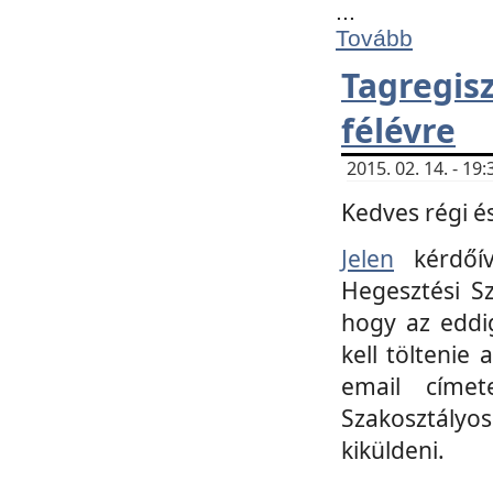
...
Tovább
Tagregi
félévre
2015. 02. 14. - 1
Kedves régi és
Jelen
kérdőív
Hegesztési Sz
hogy az eddi
kell töltenie
email címet
Szakosztályo
kiküldeni.