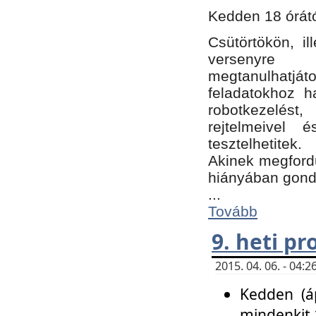
Kedden 18 órátó
Csütörtökön, i
versenyre k
megtanulhatj
feladatokhoz ha
robotkezelést
rejtelmeivel 
tesztelhetitek.
Akinek megfordu
hiányában gon
...
Tovább
9. heti p
2015. 04. 06. - 04
Kedden (áp
mindenkit 