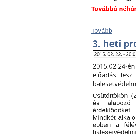
Továbbá néhá
...
Tovább
3. heti p
2015. 02. 22. - 20
2015.02.24-én
előadás lesz
balesetvédelmi
Csütörtökön (
és alapozó e
érdeklődőket.
Mindkét alkalo
ebben a félé
balesetvédelmi