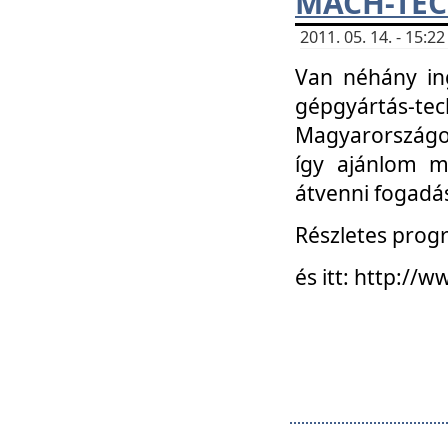
MACH-TECH
2011. 05. 14. - 15:
Van néhány in
gépgyártás-tech
Magyarországon
így ajánlom m
átvenni fogadá
Részletes progr
és itt: http:/