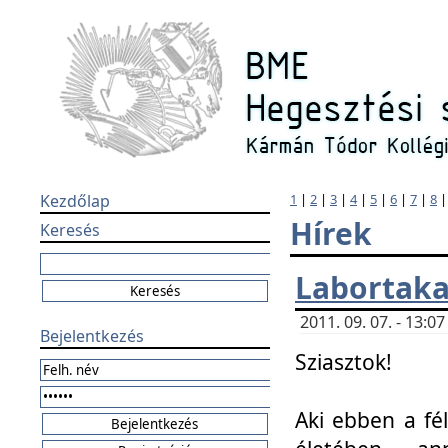
Kezdőlap
1
|
2
|
3
|
4
|
5
|
6
|
7
|
8
Hírek
Keresés
Labortaka
2011. 09. 07. - 13:
Bejelentkezés
Sziasztok!
Aki ebben a fél