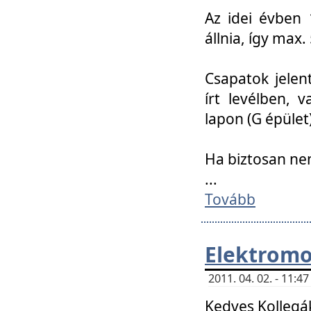
Az idei évben 
állnia, így max
Csapatok jele
írt levélben, 
lapon (G épület)
Ha biztosan ne
...
Tovább
Elektromo
2011. 04. 02. - 11:
Kedves Kollegá