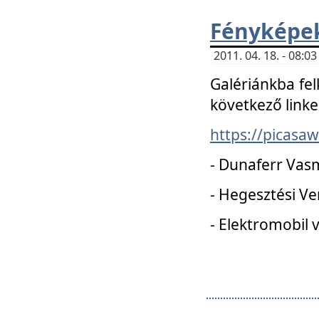
Fényképe
2011. 04. 18. - 08:
Galériánkba fel
következő linke
https://picas
- Dunaferr Vas
- Hegesztési V
- Elektromobil 