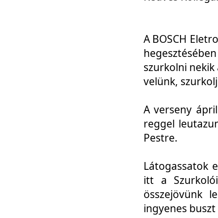
A BOSCH Eletro
hegesztésébe
szurkolni nekik
velünk, szurkol
A verseny ápri
reggel leutazu
Pestre.
Látogassatok e
itt a Szurkoló
összejövünk l
ingyenes buszt