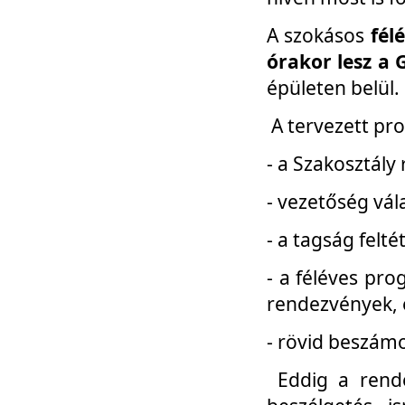
A szokásos
fél
órakor lesz a 
épületen belül.
A tervezett pr
- a Szakosztály
- vezetőség vál
- a tagság felt
- a féléves pro
rendezvények, 
- rövid beszámo
Eddig a rende