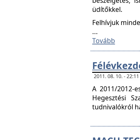
beszélgetés, i
üdítőkkel.
Felhívjuk mind
...
Tovább
Félévkezd
2011. 08. 10. - 22:
A 2011/2012-e
Hegesztési Sza
tudnivalókról 