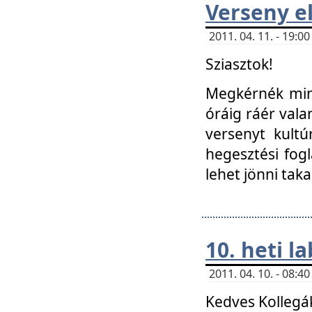
Verseny el
2011. 04. 11. - 19:
Sziasztok!
Megkérnék mind
óráig ráér vala
versenyt kultú
hegesztési fog
lehet jönni taka
10. heti l
2011. 04. 10. - 08:
Kedves Kollegá