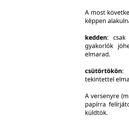
A most követke
képpen alakuln
kedden
: csak
gyakorlók jöh
elmarad.
csütörtökön
: 
tekintettel elm
A versenyre (mo
papírra felírj
küldtök.