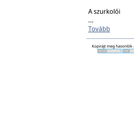
A szurkolói
...
Tovább
Kopirájt meg hasonlók -