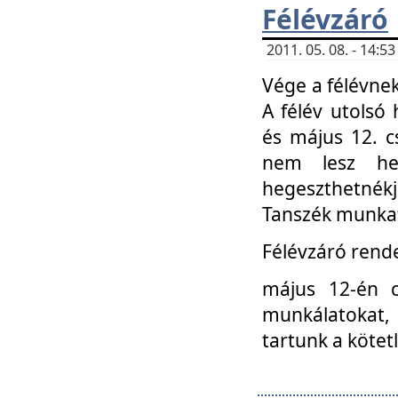
Félévzáró
2011. 05. 08. - 14:
Vége a félévnek
A félév utolsó 
és május 12. c
nem lesz heg
hegeszthetnék
Tanszék munkat
Félévzáró rend
május 12-én c
munkálatokat, 
tartunk a kötet