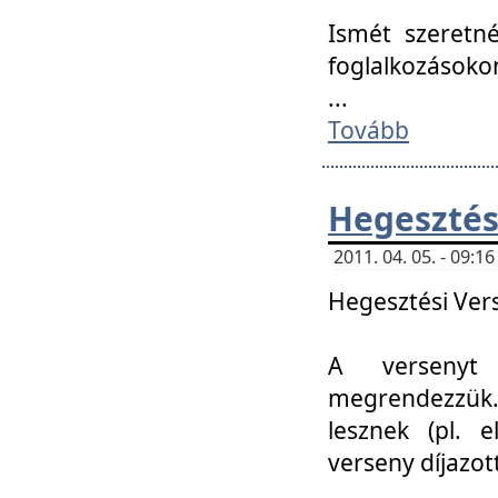
Ismét szeretné
foglalkozásoko
...
Tovább
Hegesztés
2011. 04. 05. - 09:
Hegesztési Verse
A versenyt 
megrendezzük.
lesznek (pl. e
verseny díjazo