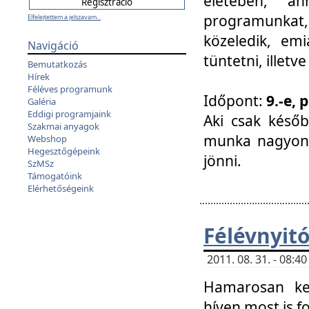
életében, a
programunkat, a
Elfelejtettem a jelszavam...
közeledik, em
Navigáció
tüntetni, illetve
Bemutatkozás
Hírek
Féléves programunk
Időpont:
9.-e, 
Galéria
Eddigi programjaink
Aki csak későb
Szakmai anyagok
munka nagyon 
Webshop
Hegesztőgépeink
jönni.
SzMSz
Támogatóink
Elérhetőségeink
Félévnyit
2011. 08. 31. - 08:
Hamarosan ke
híven most is f