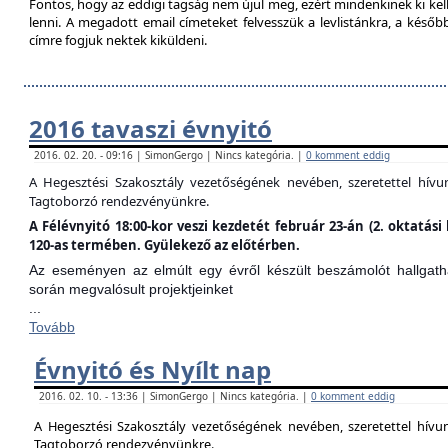
Fontos, hogy az eddigi tagság nem újul meg, ezért mindenkinek ki kell 
lenni. A megadott email címeteket felvesszük a levlistánkra, a későb
címre fogjuk nektek kiküldeni.
2016 tavaszi évnyitó
2016. 02. 20. - 09:16 | SimonGergo | Nincs kategória. |
0 komment eddig
A Hegesztési Szakosztály vezetőségének nevében, szeretettel hív
Tagtoborzó rendezvényünkre.
A Félévnyitó 18:00-kor veszi kezdetét február 23-án (2. oktatá
120-as termében. Gyülekező az előtérben.
Az eseményen az elmúlt egy évről készült beszámolót hallgathat
során megvalósult projektjeinket
...
Tovább
Évnyitó és Nyílt nap
2016. 02. 10. - 13:36 | SimonGergo | Nincs kategória. |
0 komment eddig
A Hegesztési Szakosztály vezetőségének nevében, szeretettel hív
Tagtoborzó rendezvényünkre.