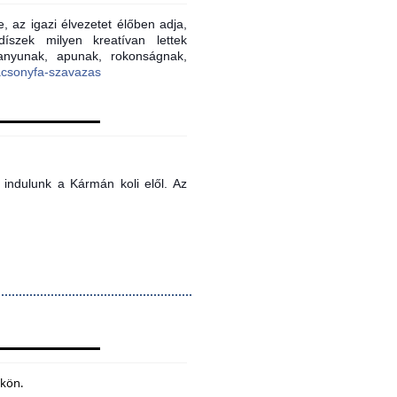
, az igazi élvezetet élőben adja,
íszek milyen kreatívan lettek
 anyunak, apunak, rokonságnak,
acsonyfa-szavazas
indulunk a Kármán koli elől. Az
ökön.