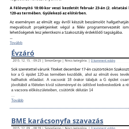
A Félévnyitó 18:00-kor veszi kezdetét február 23-án (2. oktatás
120-as termében. Gyülekező az előtérben.
Az eseményen az elmúlt egy évről készült beszámolót hallgathatjáto
megvalósult projektjeinket végül a félév programtervezetét ism
lehetőségetek lesz jelentkezni a Szakosztály érdeklődő tagságába.
...
Tovább
Évzáró
2015. 12. 15. - 09:25 | SimonGergo | Nincs kategória. |
0 komment eddig
Sok szeretettel várunk Titeket december 17-én csütörtökön Szakosz
kor a G épület 120-as termében kezdődik, ahol az elmúlt éves tevé
hallhattok előadást.
A vacsorát 18 órakor tálaljuk a G épület csarn
jóvoltából a főételen kívül süteménnyel és üdítővel kedveskedünk a 
a vacsora előkészületeiben, csütörtök délután 14
...
Tovább
BME karácsonyfa szavazás
2015. 12. 09. - 08:39 | SimonGergo | Nincs kategória. |
0 komment eddig