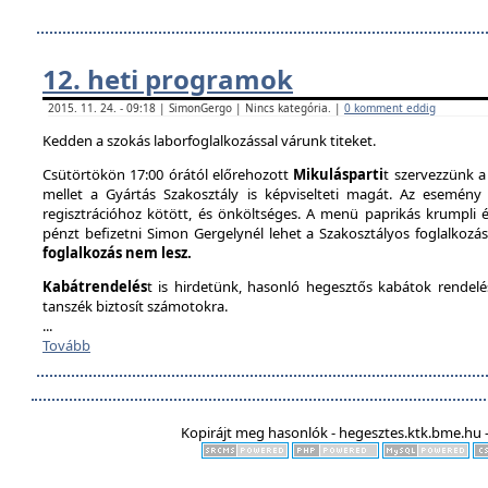
12. heti programok
2015. 11. 24. - 09:18 | SimonGergo | Nincs kategória. |
0 komment eddig
Kedden a szokás laborfoglalkozással várunk titeket.
Csütörtökön 17:00 órától előrehozott
Mikulásparti
t szervezzünk a
mellet a Gyártás Szakosztály is képviselteti magát. Az esemény 
regisztrációhoz kötött, és önköltséges. A menü paprikás krumpli és 
pénzt befizetni Simon Gergelynél lehet a Szakosztályos foglalkozás
foglalkozás nem lesz.
Kabátrendelés
t is hirdetünk, hasonló hegesztős kabátok rendel
tanszék biztosít számotokra.
...
Tovább
Kopirájt meg hasonlók - hegesztes.ktk.bme.hu -