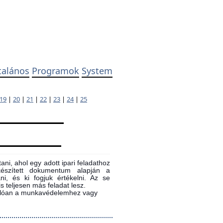
talános
Programok
System
19
|
20
|
21
|
22
|
23
|
24
|
25
ni, ahol egy adott ipari feladathoz
 készített dokumentum alapján a
ni, és ki fogjuk értékelni. Az se
s teljesen más feladat lesz.
sonlóan a munkavédelemhez vagy