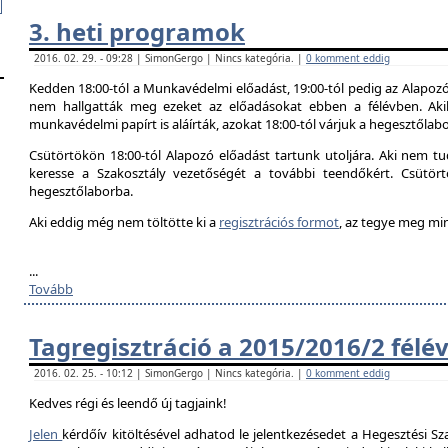
3. heti programok
2016. 02. 29. - 09:28 | SimonGergo | Nincs kategória. |
0 komment eddig
Kedden 18:00-tól a Munkavédelmi előadást, 19:00-tól pedig az Alapozó
nem hallgatták meg ezeket az előadásokat ebben a félévben. Aki
munkavédelmi papírt is aláírták, azokat 18:00-tól várjuk a hegesztőlab
Csütörtökön 18:00-tól Alapozó előadást tartunk utoljára. Aki nem tud
keresse a Szakosztály vezetőségét a további teendőkért. Csütör
hegesztőlaborba.
Aki eddig még nem töltötte ki a
regisztrációs formot
, az tegye meg mi
...
Tovább
Tagregisztráció a 2015/2016/2 félé
2016. 02. 25. - 10:12 | SimonGergo | Nincs kategória. |
0 komment eddig
Kedves régi és leendő új tagjaink!
Jelen
kérdőív kitöltésével adhatod le jelentkezésedet a Hegesztési Sza