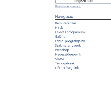
Elfelejtettem a jelszavam...
Navigáció
Bemutatkozás
Hírek
Féléves programunk
Galéria
Eddigi programjaink
Szakmai anyagok
Webshop
Hegesztőgépeink
SzMSz
Támogatóink
Elérhetőségeink