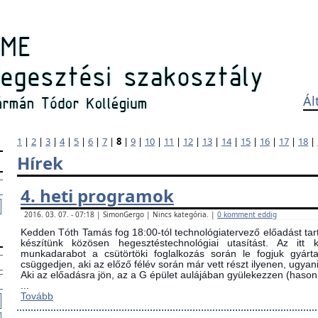
Ál
1
|
2
|
3
|
4
|
5
|
6
|
7
|
8
|
9
|
10
|
11
|
12
|
13
|
14
|
15
|
16
|
17
|
18
|
Hírek
4. heti programok
2016. 03. 07. - 07:18 | SimonGergo | Nincs kategória. |
0 komment eddig
Kedden Tóth Tamás fog 18:00-tól technológiatervező előadást tarta
készítünk közösen hegesztéstechnológiai utasítást. Az itt
munkadarabot a csütörtöki foglalkozás során le fogjuk gyárta
csüggedjen, aki az előző félév során már vett részt ilyenen, ugyani
Aki az előadásra jön, az a G épület aulájában gyülekezzen (ha
...
Tovább