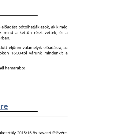
 előadást pótolhatják azok, akik még
k mind a kettőn részt vettek, és a
orban.
ott eljönni valamelyik előadásra, az
tökön 16:00-tól várunk mindenkit a
nél hamarabb!
vre
kosztály 2015/16-ös tavaszi félévére.