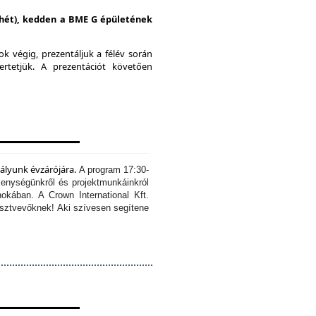
i hét), kedden a BME G épületének
k végig, prezentáljuk a félév során
ertetjük.
A prezentációt követően
tályunk évzárójára.
A program 17:30-
kenységünkről és projektmunkáinkról
okában. A Crown International Kft.
résztvevőknek!
Aki szívesen segítene