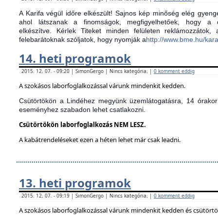
A Karifa végül időre elkészült! Sajnos kép minőség elég gyenge
ahol látszanak a finomságok, megfigyelhetőek, hogy a d
elkészítve.
Kérlek Titeket minden felületen reklámozzátok,
felebarátoknak szóljatok, hogy nyomják a
http://www.bme.hu/kar
14. heti programok
2015. 12. 07. - 09:20 | SimonGergo | Nincs kategória. |
0 komment eddig
A szokásos laborfoglalkozással várunk mindenkit kedden.
Csütörtökön a Lindéhez megyünk üzemlátogatásra, 14 órakor 
eseményhez szabadon lehet csatlakozni.
Csütörtökön laborfoglalkozás NEM LESZ.
A kabátrendeléseket ezen a héten lehet már csak leadni.
13. heti programok
2015. 12. 07. - 09:19 | SimonGergo | Nincs kategória. |
0 komment eddig
A szokásos laborfoglalkozással várunk mindenkit kedden és csütört