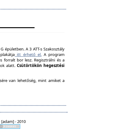
 G épületben. A 3 ATT-s Szakosztály
plakátja
itt érhető el.
A program
forralt bor lesz. Regisztrálni és a
ok alatt.
Csütörtökön hegesztési
ésére van lehetőség, mint amiket a
 [adam] - 2010