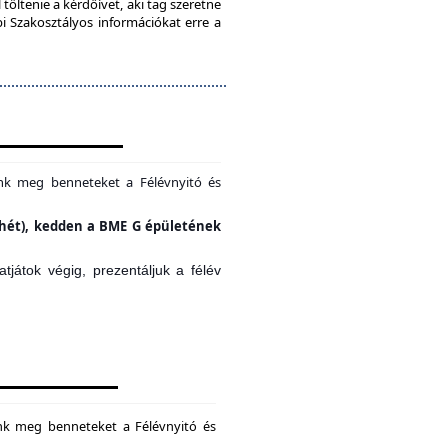
töltenie a kérdőívet, aki tag szeretne
bi Szakosztályos információkat erre a
unk meg benneteket a Félévnyitó és
si hét), kedden a BME G épületének
játok végig, prezentáljuk a félév
unk meg benneteket a Félévnyitó és