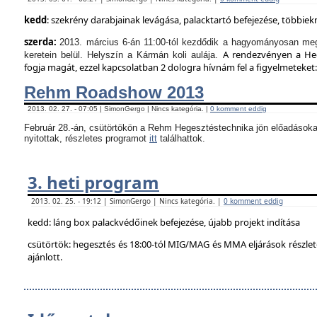
kedd
: szekrény darabjainak levágása, palacktartó befejezése, többie
szerda:
2013. március 6-án 11:00-tól kezdődik a hagyományosan meg
A rendezvényen a Hege
keretein belül. Helyszín a Kármán koli aulája.
fogja magát, ezzel kapcsolatban 2 dologra hívnám fel a figyelmeteket:
Rehm Roadshow 2013
2013. 02. 27. - 07:05 | SimonGergo | Nincs kategória. |
0 komment eddig
Február 28.-án, csütörtökön a Rehm Hegesztéstechnika jön előadásoka
nyitottak, részletes programot
itt
találhattok.
3. heti program
2013. 02. 25. - 19:12 | SimonGergo | Nincs kategória. |
0 komment eddig
kedd: láng box palackvédőinek befejezése, újabb projekt indítása
csütörtök: hegesztés és 18:00-tól MIG/MAG és MMA eljárások részle
ajánlott.