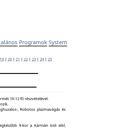
talános
Programok
System
19
|
20
|
21
|
22
|
23
|
24
|
25
mét 10-12 fő részvételével.
ozik.
ghuzalos-, Robotos plazmavágás és
legkésőbb 9-kor a Kármán koli elöl,