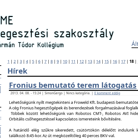
Ál
1
|
2
|
3
|
4
|
5
|
6
|
7
|
8
|
9
|
10
|
11
|
12
|
13
|
14
|
15
|
16
|
17
|
18
|
Hírek
Fronius bemutató terem látogatás
2013. 04. 08. - 15:24 | SimonGergo | Nincs kategória. |
0 komment eddig
Lehetőségünk nyílt megtekinteni a Froweld Kft. budapesti bemutatóter
A cég Fronius hegesztőgépek és berendezések forgalmazásával foglalk
Többek között lehetőségünk van Robotos CMT-, Robotos AVI hide
Orbitális csőhegesztéssel kapcsolatos ismereteink bővítésére.
A határidő elég szűkre sikeredett, csütörtökön délelőtt indulunk 
találkozó 8:45-kor. Az út megközelítőleg 40 perces BKV-val.