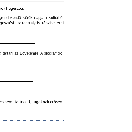
knek hegesztés
rendezendő Körök napja a Kultúrhét
sztési Szakosztály is képviseltetni
t tartani az Egyetemre. A programok
tes bemutatása. Új tagoknak erősen