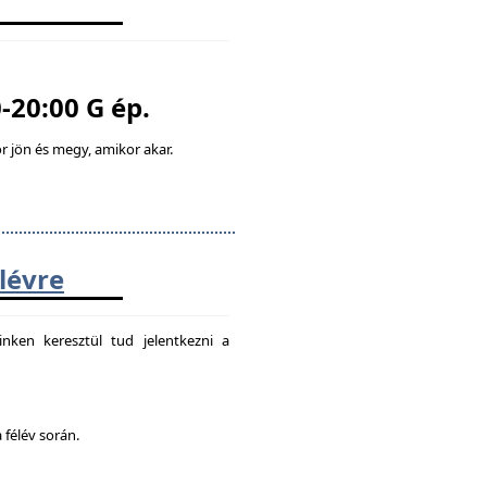
-20:00 G ép.
 jön és megy, amikor akar.
élévre
nken keresztül tud jelentkezni a
 félév során.