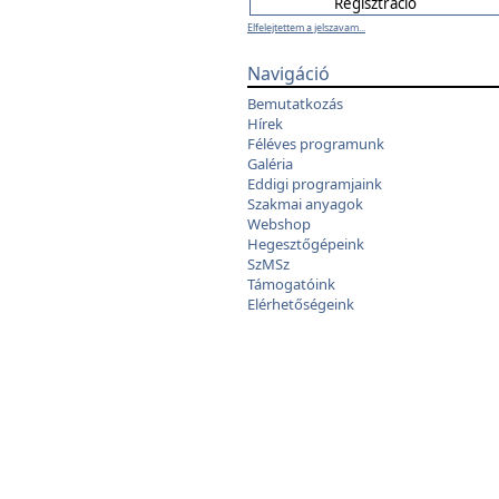
Elfelejtettem a jelszavam...
Navigáció
Bemutatkozás
Hírek
Féléves programunk
Galéria
Eddigi programjaink
Szakmai anyagok
Webshop
Hegesztőgépeink
SzMSz
Támogatóink
Elérhetőségeink