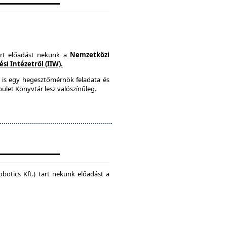
art előadást nekünk a
Nemzetközi
i Intézetről (IIW).
 is egy hegesztőmérnök feladata és
ület Könyvtár lesz valószínűleg.
botics Kft.) tart nekünk előadást a