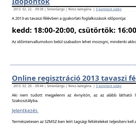
Időpontok
2013. 02. 22. - 09:38 | SimonGergo | Nincs kategória. |
0 komment eddig
A 2013-as tavaszi félévben a gyakorlati foglalkozások időpontja:
kedd: 18:00-20:00, csütörtök: 16:00
Az időintervallumokon belül szabadon lehet mozogni, mindenki akkor
Online regisztráció 2013 tavaszi f
2013. 02. 20. - 09:44 | SimonGergo | Nincs kategória. |
0 komment eddig
Aki nem tudott megjelenni az évnyitón, az az alább látható li
Szakosztályba.
Jelentkezés
Természetesen az SZMSZ-ben leírt tagsági feltételeket teljesíteni kell a