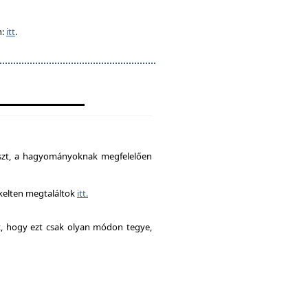
n:
itt
.
észt, a hagyományoknak megfelelően
ékelten megtaláltok
itt.
it, hogy ezt csak olyan módon tegye,