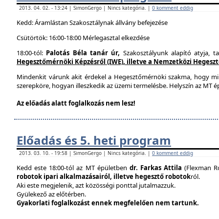
2013. 04. 02. - 13:24 | SimonGergo | Nincs kategória. |
0 komment eddig
Kedd: Áramlástan Szakosztálynak állvány befejezése
Csütörtök: 16:00-18:00 Mérlegasztal elkezdése
18:00-tól:
Palotás Béla tanár úr,
Szakosztályunk alapító atyja, t
Hegesztőmérnöki Képzésről (IWE), illetve a Nemzetközi Hegesztés
Mindenkit várunk akit érdekel a Hegesztőmérnöki szakma, hogy mi
szerepköre, hogyan illeszkedik az üzemi termelésbe. Helyszín az MT ép
Az előadás alatt foglalkozás nem lesz!
Előadás és 5. heti program
2013. 03. 10. - 19:58 | SimonGergo | Nincs kategória. |
0 komment eddig
Kedd este 18:00-tól az MT épületben
dr. Farkas Attila
(Flexman Ro
robotok ipari alkalmazásairól, illetve hegesztő robotok
ról.
Aki este megjelenik, azt közösségi ponttal jutalmazzuk.
Gyülekező az előtérben.
Gyakorlati foglalkozást ennek megfelelően nem tartunk.