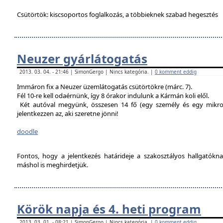
Csütörtök: kiscsoportos foglalkozás, a többieknek szabad hegesztés
Neuzer gyárlátogatás
2013. 03. 04. - 21:46 | SimonGergo | Nincs kategória. |
0 komment eddig
Immáron fix a Neuzer üzemlátogatás csütörtökre (márc. 7).
Fél 10-re kell odaérnünk, így 8 órakor indulunk a Kármán koli elől.
Két autóval megyünk, összesen 14 fő (egy személy és egy mikro
jelentkezzen az, aki szeretne jönni!
doodle
Fontos, hogy a jelentkezés határideje a szakosztályos hallgatókn
máshol is meghirdetjük.
Körök napja és 4. heti program
2013. 03. 01. - 08:21 | SimonGergo | Nincs kategória. |
0 komment eddig