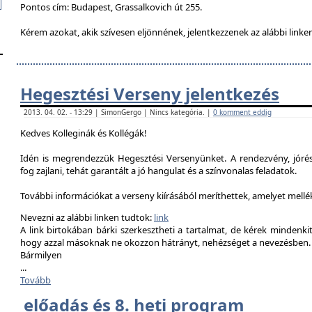
Pontos cím: Budapest, Grassalkovich út 255.
Kérem azokat, akik szívesen eljönnének, jelentkezzenek az alábbi linke
Hegesztési Verseny jelentkezés
2013. 04. 02. - 13:29 | SimonGergo | Nincs kategória. |
0 komment eddig
Kedves Kolleginák és Kollégák!
Idén is megrendezzük Hegesztési Versenyünket. A rendezvény, jór
fog zajlani, tehát garantált a jó hangulat és a színvonalas feladatok.
További információkat a verseny kiírásából meríthettek, amelyet mell
Nevezni az alábbi linken tudtok:
link
A link birtokában bárki szerkesztheti a tartalmat, de kérek mindenk
hogy azzal másoknak ne okozzon hátrányt, nehézséget a nevezésben.
Bármilyen
...
Tovább
előadás és 8. heti program