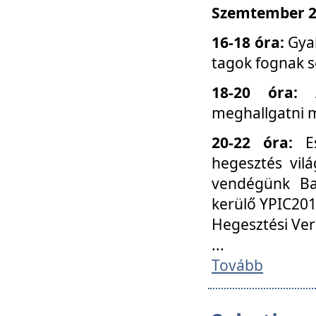
Szemtember 25
16-18 óra:
Gyak
tagok fognak s
18-20 óra:
meghallgatni m
20-22 óra:
Es
hegesztés vilá
vendégünk Ba
kerülő YPIC201
Hegesztési Ver
...
Tovább