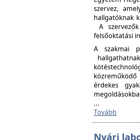
szervez, amel
hallgatóknak k
A szervezők
felsőoktatási 
A szakmai p
hallgathatna
kötéstechnológ
közreműködő i
érdekes gyak
megoldásokba
...
Tovább
Nyári lab