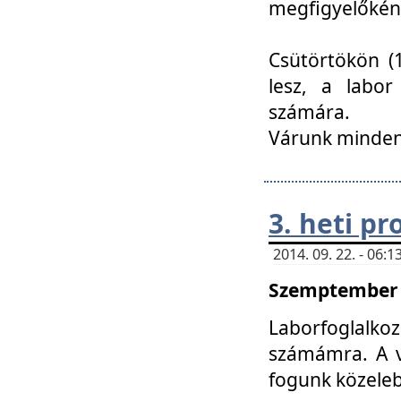
megfigyelőkén
Csütörtökön (1
lesz, a labor
számára.
Várunk mindenk
3. heti p
2014. 09. 22. - 06
Szemptember 2
Laborfoglalk
számámra. A ve
fogunk közele