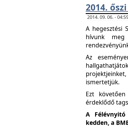
2014. őszi
2014. 09. 06. - 04
A hegesztési 
hívunk meg 
rendezvényünk
Az eseménye
hallgathatjáto
projektjeink
ismertetjük.
Ezt követően 
érdeklődő tag
A Félévnyitó
kedden, a BME