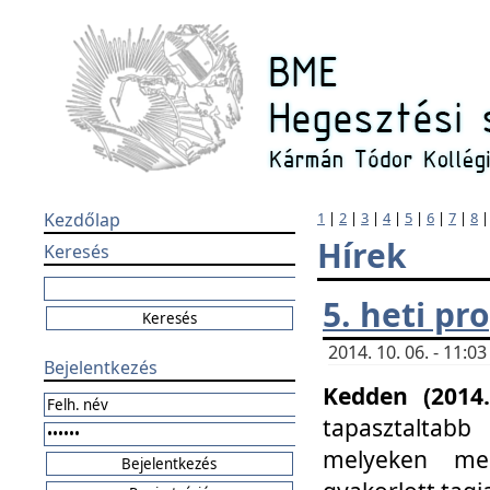
Kezdőlap
1
|
2
|
3
|
4
|
5
|
6
|
7
|
8
Hírek
Keresés
5. heti p
2014. 10. 06. - 11:
Bejelentkezés
Kedden (2014.
tapasztaltabb
melyeken meg