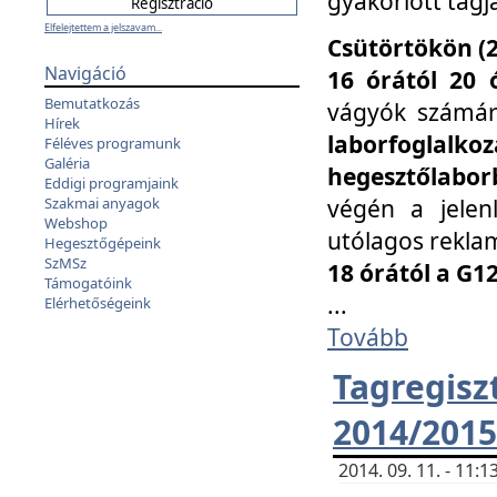
gyakorlott tagj
Elfelejtettem a jelszavam...
Csütörtökön (2
Navigáció
16 órától 20 
Bemutatkozás
vágyók számá
Hírek
laborfoglal
Féléves programunk
Galéria
hegesztőlaborb
Eddigi programjaink
végén a jelenl
Szakmai anyagok
Webshop
utólagos reklam
Hegesztőgépeink
SzMSz
18 órától a G1
Támogatóink
...
Elérhetőségeink
Tovább
Tagreg
2014/2015
2014. 09. 11. - 11