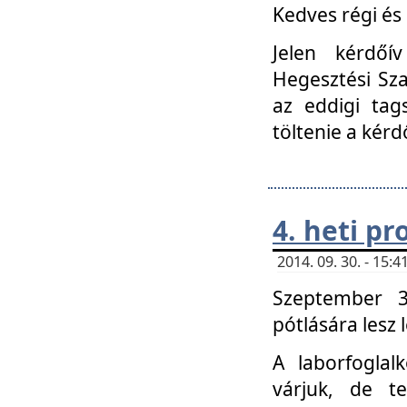
Kedves régi és 
Jelen kérdőí
Hegesztési Sza
az eddigi tag
töltenie a kérd
4. heti p
2014. 09. 30. - 15
Szeptember 3
pótlására lesz
A laborfoglal
várjuk, de t