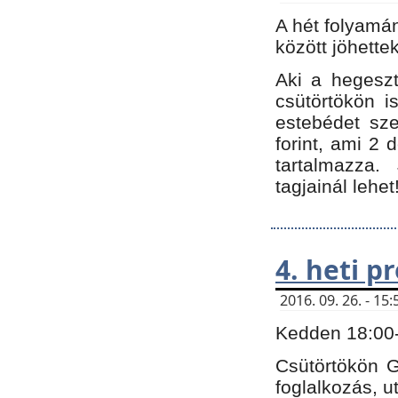
A hét folyamá
között jöhette
Aki a hegeszt
csütörtökön i
estebédet sze
forint, ami 2 
tartalmazza.
tagjainál lehet
4. heti 
2016. 09. 26. - 1
Kedden 18:00-t
Csütörtökön G
foglalkozás, ut