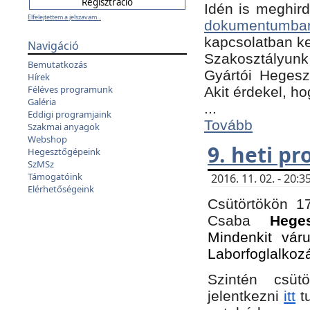
Idén is meghird
Elfelejtettem a jelszavam...
dokumentumba
kapcsolatban ke
Navigáció
Szakosztályunk 
Bemutatkozás
Gyártói Hegeszt
Hírek
Féléves programunk
Akit érdekel, h
Galéria
...
Eddigi programjaink
Tovább
Szakmai anyagok
Webshop
9. heti p
Hegesztőgépeink
SzMSz
Támogatóink
2016. 11. 02. - 20
Elérhetőségeink
Csütörtökön 17
Csaba
Hege
Mindenkit vár
Laborfoglalkoz
Szintén csüt
jelentkezni
itt
tu