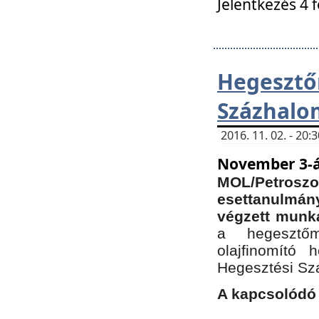
Jelentkezés 4 
Hegesz
Százhalo
2016. 11. 02. - 20
November 3-á
MOL/Petr
esettanulmá
végzett munká
a hegesztőm
olajfinomító 
Hegesztési Sz
A kapcsolódó