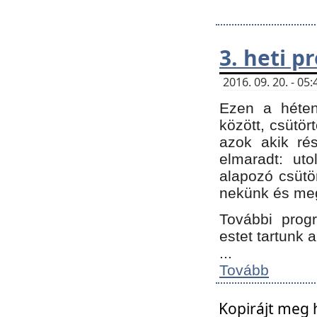
3. heti 
2016. 09. 20. - 0
Ezen a héte
között, csütör
azok akik ré
elmaradt: ut
alapozó csütör
nekünk és meg
További progr
estet tartunk 
...
Tovább
Kopirájt meg 