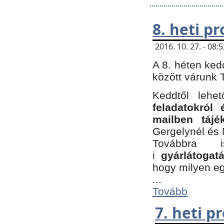
8. heti p
2016. 10. 27. - 08
A 8. héten ked
között várunk T
Keddtől leh
feladatokról
mailben tájé
Gergelynél és 
Továbbra 
i
gyárlátoga
hogy milyen e
...
Tovább
7. heti 