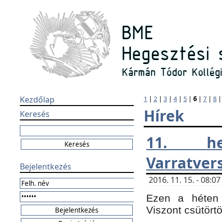
Kezdőlap
1
|
2
|
3
|
4
|
5
|
6
|
7
|
8
Hírek
Keresés
11. h
Varratver
Bejelentkezés
2016. 11. 15. - 08:
Ezen a héten 
Viszont csütört