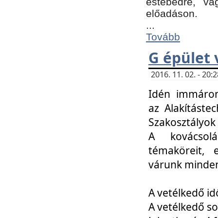
estebédre, va
előadáson.
...
Tovább
G épület 
2016. 11. 02. - 20
Idén immáro
az Alakításte
Szakosztályok
A kovácsolá
témaköreit, e
várunk minden
A vetélkedő id
A vetélkedő so