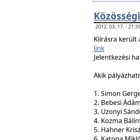
Közösségi
2012. 03. 17. - 21
Kiírásra kerül
link
Jelentkezési ha
Akik pályázhat
1. Simon Gerge
2. Bebesi Ádá
3. Uzonyi Sánd
4. Kozma Bálin
5. Hahner Kris
6. Katona Mikl