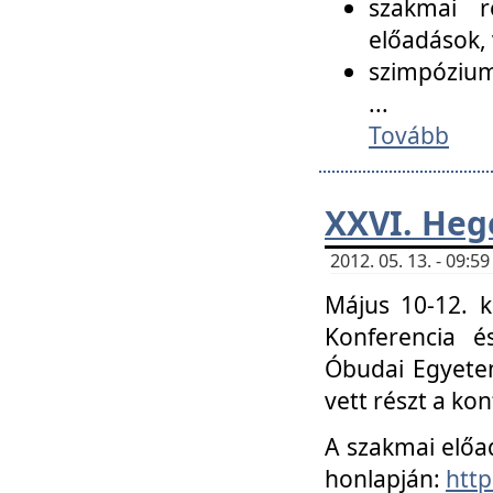
szakmai r
előadások, 
szimpózium
...
Tovább
XXVI. Heg
2012. 05. 13. - 09:
Május 10-12. k
Konferencia é
Óbudai Egyetem
vett részt a ko
A szakmai előa
honlapján:
http