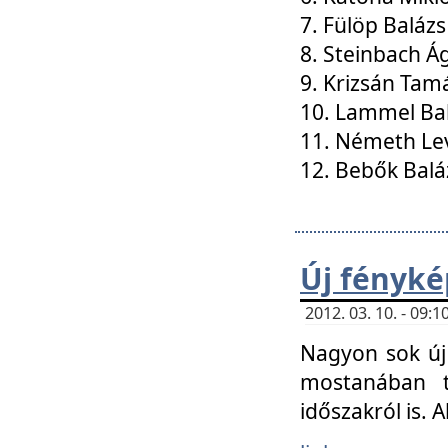
7. Fülöp Balázs
8. Steinbach Á
9. Krizsán Tam
10. Lammel Ba
11. Németh Le
12. Bebők Balá
Új fényké
2012. 03. 10. - 09
Nagyon sok új 
mostanában t
időszakról is. A