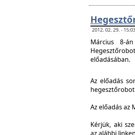
Hegesztőr
2012. 02. 29. - 15:
Március 8-án
Hegesztőrobo
előadásában.
Az előadás so
hegesztőroboto
Az előadás az 
Kérjük, aki sz
az alábbi linken