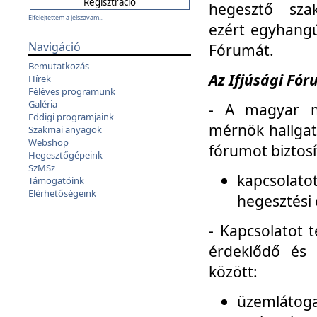
hegesztő sza
Elfelejtettem a jelszavam...
ezért egyhangú
Navigáció
Fórumát.
Bemutatkozás
Az Ifjúsági Fóru
Hírek
Féléves programunk
Galéria
- A magyar m
Eddigi programjaink
mérnök hallgat
Szakmai anyagok
Webshop
fórumot biztosí
Hegesztőgépeink
SzMSz
kapcsolat
Támogatóink
Elérhetőségeink
hegesztési 
- Kapcsolatot t
érdeklődő és 
között:
üzemlátoga