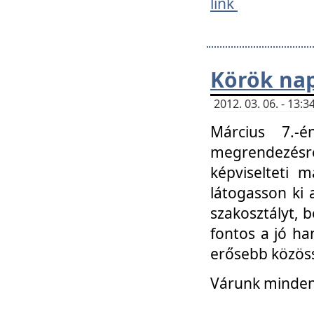
link
Körök na
2012. 03. 06. - 13
Március 7.-
megrendezésre
képviselteti 
látogasson ki 
szakosztályt, b
fontos a jó ha
erősebb közöss
Várunk mindenk