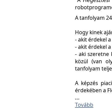
robotprogramo
A tanfolyam 24
Hogy kinek ajá
- akit érdekel 
- akit érdekel
- aki szeretne 
közül (van ol
tanfolyam telje
A képzés piac
érdekében a F
...
Tovább