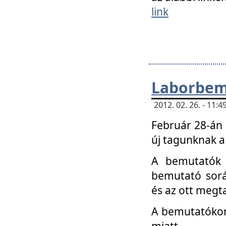
link
Laborbem
2012. 02. 26. - 11:
Február 28-án
új tagunknak a
A bemutatók 
bemutató sorá
és az ott megta
A bemutatókon 
miatt.