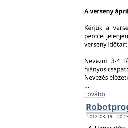
A verseny ápril
Kérjük a vers
perccel jelenje
verseny időtar
Nevezni 3-4 f
hiányos csapat
Nevezés előze
...
Tovább
Robotpro
2012. 03. 19. - 20:
A Hegesztési S