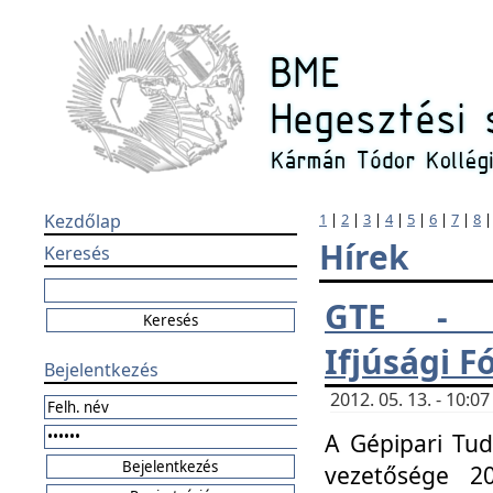
Kezdőlap
1
|
2
|
3
|
4
|
5
|
6
|
7
|
8
Hírek
Keresés
GTE - H
Ifjúsági 
Bejelentkezés
2012. 05. 13. - 10:
A Gépipari Tu
vezetősége 20