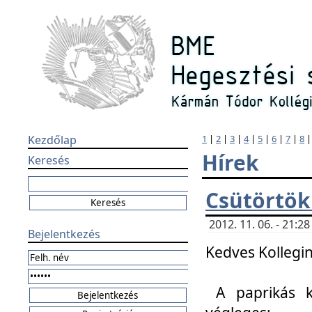
Kezdőlap
1
|
2
|
3
|
4
|
5
|
6
|
7
|
8
Hírek
Keresés
Csütörtök
2012. 11. 06. - 21:
Bejelentkezés
Kedves Kollegin
A paprikás k