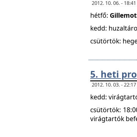
2012. 10. 06. - 18:
hétfő:
Gillemo
kedd: huzaltáro
csütörtök: hege
5. heti p
2012. 10. 03. - 22:
kedd: virágtar
csütörtök: 18:0
virágtartók bef