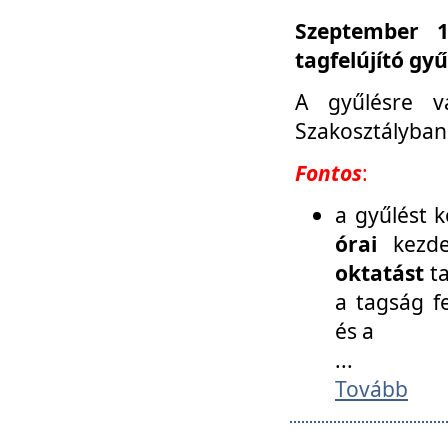
Szeptember 1
tagfelújító gy
A gyűlésre v
Szakosztályban
Fontos
:
a gyűlést 
órai
kezde
oktatást
t
a tagság f
és a
...
Tovább