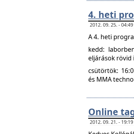
4. heti p
2012. 09. 25. - 04:
A 4. heti prog
kedd: laborbe
eljárások rövid
csütörtök: 16:
és MMA technoló
Online ta
2012. 09. 21. - 19:
Kedves Kollégá