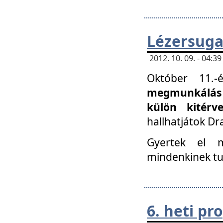
Lézersuga
2012. 10. 09. - 04:
Október 11.
megmunkálás 
külön kitér
hallhatjátok D
Gyertek el 
mindenkinek tu
6. heti p