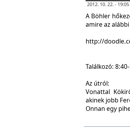
2012. 10. 22. - 19:
A Böhler hőkez
amire az alábbi
http://doodle
Találkozó: 8:40-
Az útról:
Vonattal Kökir
akinek jobb Fer
Onnan egy pihen