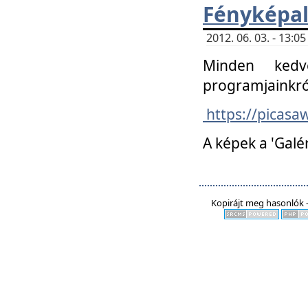
Fényképa
2012. 06. 03. - 13:
Minden kedv
programjainkró
https://picas
A képek a 'Galé
Kopirájt meg hasonlók -