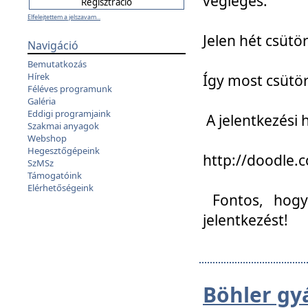
végleges:
Elfelejtettem a jelszavam...
Jelen hét csütör
Navigáció
Bemutatkozás
Hírek
Így most csütö
Féléves programunk
Galéria
Eddigi programjaink
A jelentkezési h
Szakmai anyagok
Webshop
Hegesztőgépeink
http://doodle
SzMSz
Támogatóink
Elérhetőségeink
Fontos, hogy 
jelentkezést!
Böhler gy