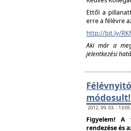
Ettől a pillana
erre a félévre a
http://bit.ly/RK
Aki már a megn
jelentkezési hat
Félévnyi
módosult!
2012. 09. 03. - 13:
Figyelem! A 
rendezése és 