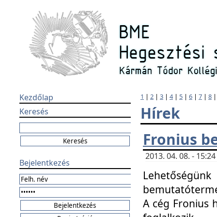
Kezdőlap
1
|
2
|
3
|
4
|
5
|
6
|
7
|
8
Hírek
Keresés
Fronius b
2013. 04. 08. - 15:
Bejelentkezés
Lehetőségünk 
bemutatótermét
A cég Fronius 