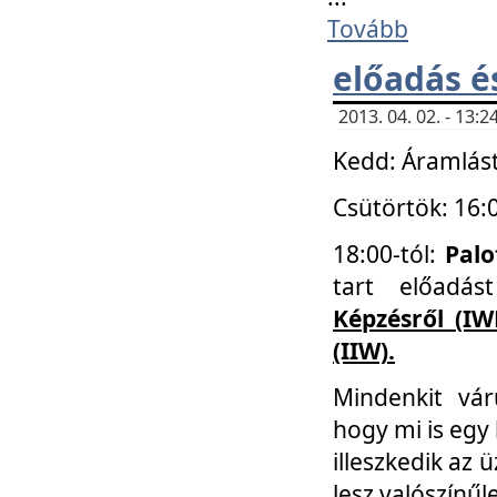
Tovább
előadás é
2013. 04. 02. - 13
Kedd: Áramlást
Csütörtök: 16:
18:00-tól:
Palo
tart előadá
Képzésről (IW
(IIW).
Mindenkit vá
hogy mi is egy
illeszkedik az
lesz valószínűl