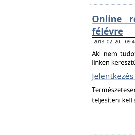
Online r
félévre
2013. 02. 20. - 09
Aki nem tudot
linken kereszt
Jelentkezé
Természetese
teljesíteni kell