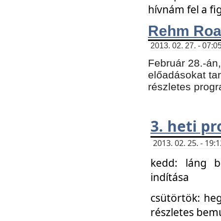
hívnám fel a f
Rehm Roa
2013. 02. 27. - 07:0
Február 28.-án
előadásokat tar
részletes prog
3. heti p
2013. 02. 25. - 19
kedd: láng b
indítása
csütörtök: he
részletes bemu