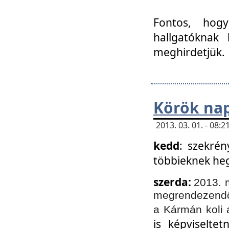
Fontos, hogy
hallgatóknak
meghirdetjük.
Körök nap
2013. 03. 01. - 08
kedd
: szekrén
többieknek he
szerda:
2013. 
megrendezendő 
a Kármán koli 
is képviselte