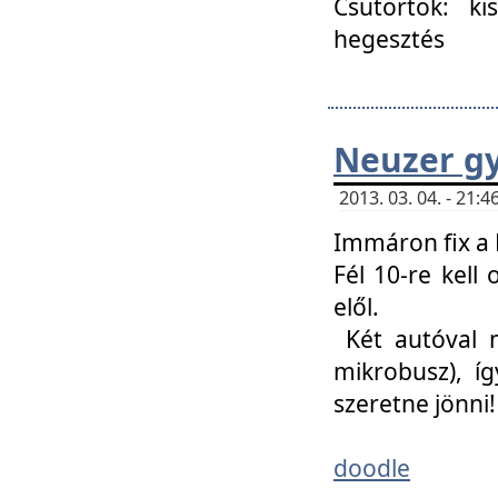
Csütörtök: ki
hegesztés
Neuzer gy
2013. 03. 04. - 21
Immáron fix a 
Fél 10-re kell
elől.
Két autóval 
mikrobusz), í
szeretne jönni!
doodle