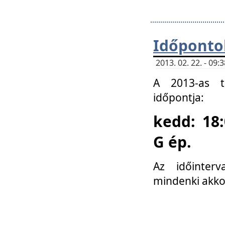
Időponto
2013. 02. 22. - 09
A 2013-as ta
időpontja:
kedd: 18:
G ép.
Az időinter
mindenki akko