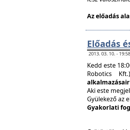
Az előadás ala
Előadás é
2013. 03. 10. - 19
Kedd este 18:0
Robotics Kf
alkalmazásairó
Aki este megjel
Gyülekező az e
Gyakorlati fo