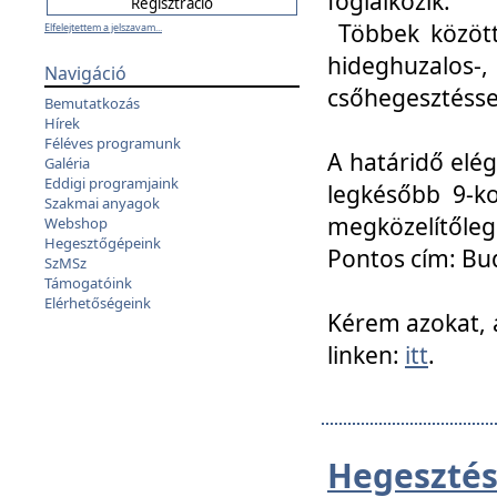
foglalkozik.
Többek között
Elfelejtettem a jelszavam...
hideghuzalo
Navigáció
csőhegesztéssel
Bemutatkozás
Hírek
Féléves programunk
A határidő elég
Galéria
Eddigi programjaink
legkésőbb 9-ko
Szakmai anyagok
megközelítőleg
Webshop
Hegesztőgépeink
Pontos cím: Bud
SzMSz
Támogatóink
Elérhetőségeink
Kérem azokat, a
linken:
itt
.
Hegesztés