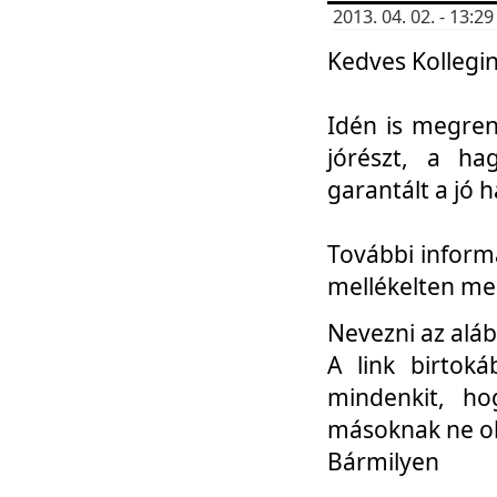
2013. 04. 02. - 13:
Kedves Kollegin
Idén is megren
jórészt, a ha
garantált a jó 
További informá
mellékelten me
Nevezni az aláb
A link birtoká
mindenkit, h
másoknak ne ok
Bármilyen
...