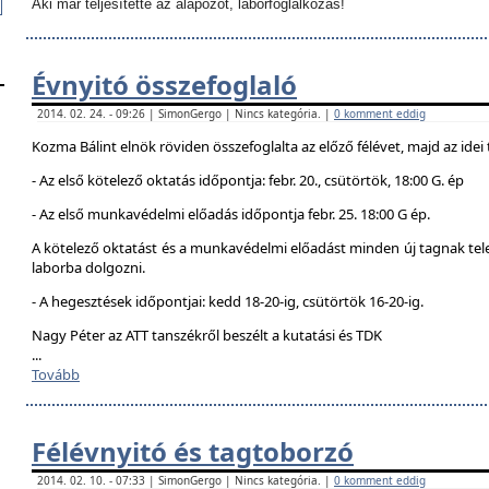
Aki már teljesítette az alapozót, laborfoglalkozás!
Évnyitó összefoglaló
2014. 02. 24. - 09:26 | SimonGergo | Nincs kategória. |
0 komment eddig
Kozma Bálint elnök röviden összefoglalta az előző félévet, majd az idei 
- Az első kötelező oktatás időpontja: febr. 20., csütörtök, 18:00 G. ép
- Az első munkavédelmi előadás időpontja febr. 25. 18:00 G ép.
A kötelező oktatást és a munkavédelmi előadást minden új tagnak telej
laborba dolgozni.
- A hegesztések időpontjai: kedd 18-20-ig, csütörtök 16-20-ig.
Nagy Péter az ATT tanszékről beszélt a kutatási és TDK
...
Tovább
Félévnyitó és tagtoborzó
2014. 02. 10. - 07:33 | SimonGergo | Nincs kategória. |
0 komment eddig