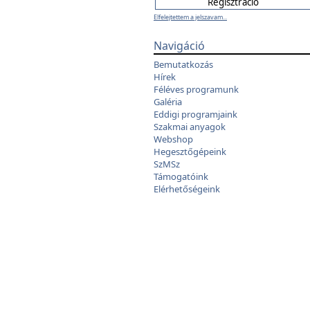
Elfelejtettem a jelszavam...
Navigáció
Bemutatkozás
Hírek
Féléves programunk
Galéria
Eddigi programjaink
Szakmai anyagok
Webshop
Hegesztőgépeink
SzMSz
Támogatóink
Elérhetőségeink