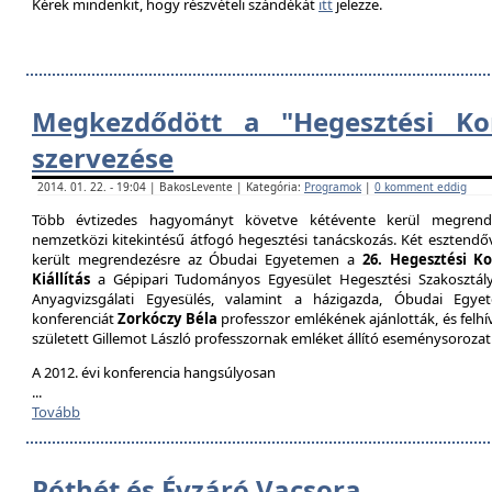
Kérek mindenkit, hogy részvételi szándékát
itt
jelezze.
Megkezdődött a "Hegesztési Kon
szervezése
2014. 01. 22. - 19:04 | BakosLevente | Kategória:
Programok
|
0 komment eddig
Több évtizedes hagyományt követve kétévente kerül megrende
nemzetközi kitekintésű átfogó hegesztési tanácskozás. Két esztendőv
került megrendezésre az Óbudai Egyetemen a
26. Hegesztési K
Kiállítás
a Gépipari Tudományos Egyesület Hegesztési Szakosztály
Anyagvizsgálati Egyesülés, valamint a házigazda, Óbudai Egy
konferenciát
Zorkóczy Béla
professzor emlékének ajánlották, és felhí
született Gillemot László professzornak emléket állító eseménysorozat
A 2012. évi konferencia hangsúlyosan
...
Tovább
Póthét és Évzáró Vacsora