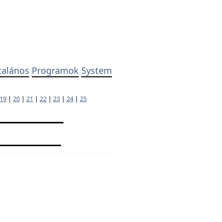
talános
Programok
System
19
|
20
|
21
|
22
|
23
|
24
|
25