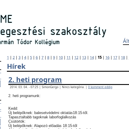
Ál
1
|
2
|
3
|
4
|
5
|
6
|
7
|
8
|
9
|
10
|
11
|
12
|
13
|
14
|
15
|
16
|
17
|
18
|
Hírek
2. heti program
2014. 03. 04. - 07:25 | SimonGergo | Nincs kategória. |
0 komment eddig
2. heti programunk:
Kedd:
Új belépőknek: balesetvédelmi oktatás18:15-től.
Tapasztaltabb tagoknak laborfoglalkozás
Csütörtök:
Új belépőknek: Alapozó előadás 18:15-től