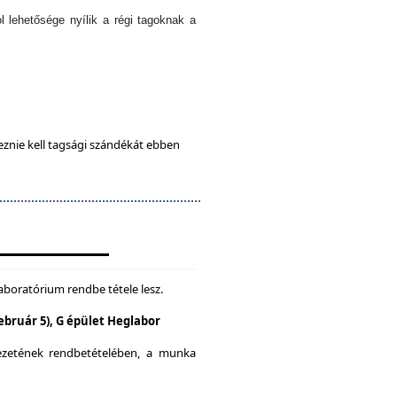
l lehetősége nyílik a régi tagoknak a
eznie kell tagsági szándékát ebben
aboratórium rendbe tétele lesz.
Február 5), G épület Heglabor
yezetének rendbetételében, a munka