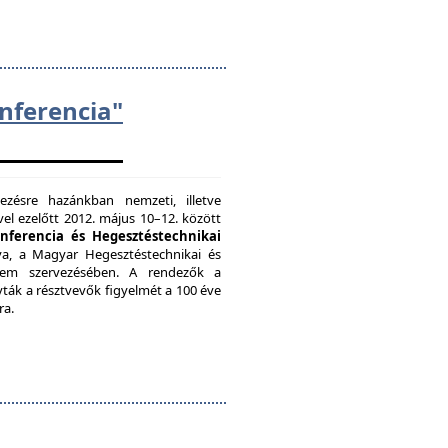
ferencia"
zésre hazánkban nemzeti, illetve
el ezelőtt 2012. május 10–12. között
onferencia és Hegesztéstechnikai
a, a Magyar Hegesztéstechnikai és
etem szervezésében. A rendezők a
vták a résztvevők figyelmét a 100 éve
ra.