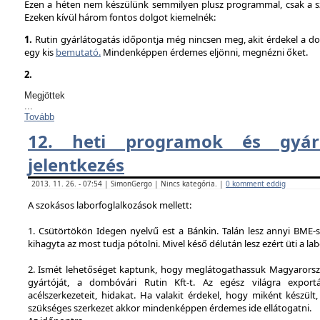
Ezen a héten nem készülünk semmilyen plusz programmal, csak a sz
Ezeken kívül három fontos dolgot kiemelnék:
1.
Rutin gyárlátogatás időpontja még nincsen meg, akit érdekel a dol
egy kis
bemutató.
Mindenképpen érdemes eljönni, megnézni őket.
2.
Megjöttek
...
Tovább
12. heti programok és gyárl
jelentkezés
2013. 11. 26. - 07:54 | SimonGergo | Nincs kategória. |
0 komment eddig
A szokásos laborfoglalkozások mellett:
1. Csütörtökön Idegen nyelvű est a Bánkin. Talán lesz annyi BME-s
kihagyta az most tudja pótolni. Mivel késő délután lesz ezért üti a la
2. Ismét lehetőséget kaptunk, hogy meglátogathassuk Magyarorsz
gyártóját, a dombóvári Rutin Kft-t. Az egész világra exportá
acélszerkezeteit, hidakat. Ha valakit érdekel, hogy miként készült,
szükséges szerkezet akkor mindenképpen érdemes ide ellátogatni.