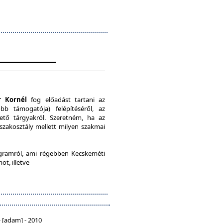
r Kornél
fog előadást tartani az
b támogatója) felépítéséről, az
ető tárgyakról. Szeretném, ha az
 szakosztály mellett milyen szakmai
ramról, ami régebben Kecskeméti
ot, illetve
 [adam] - 2010