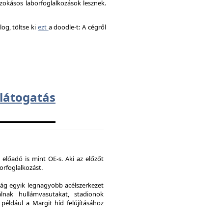
okásos laborfoglalkozások lesznek.
og, töltse ki
ezt
a doodle-t: A cégről
átogatás
 előadó is mint OE-s. Aki az előzőt
borfoglalkozást.
ág egyik legnagyobb acélszerkezet
lnak hullámvasutakat, stadionok
 például a Margit híd felújításához