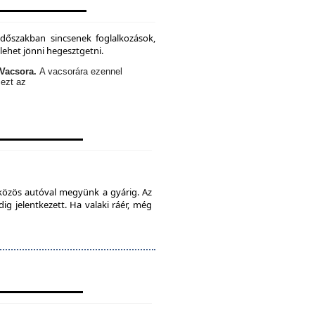
időszakban sincsenek foglalkozások,
lehet jönni hegesztgetni.
Vacsora.
A vacsorára ezennel
 ezt az
 közös autóval megyünk a gyárig. Az
ig jelentkezett. Ha valaki ráér, még