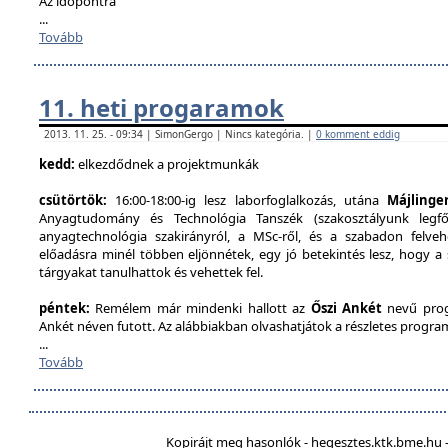
Az időpontra
...
Tovább
11. heti progaramok
2013. 11. 25. - 09:34 | SimonGergo | Nincs kategória. |
0 komment eddig
kedd:
elkezdődnek a projektmunkák
csütörtök:
16:00-18:00-ig lesz laborfoglalkozás, utána
Májlinge
Anyagtudomány és Technológia Tanszék (szakosztályunk legfőb
anyagtechnológia szakirányról, a MSc-ről, és a szabadon felveh
előadásra minél többen eljönnétek, egy jó betekintés lesz, hogy a
tárgyakat tanulhattok és vehettek fel.
péntek:
Remélem már mindenki hallott az
Őszi Ankét
nevű prog
Ankét néven futott. Az alábbiakban olvashatjátok a részletes program
...
Tovább
Kopirájt meg hasonlók - hegesztes.ktk.bme.hu -