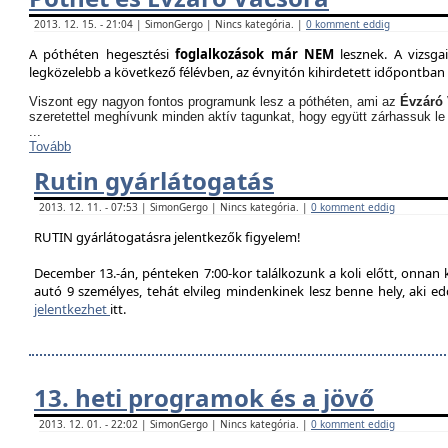
2013. 12. 15. - 21:04 | SimonGergo | Nincs kategória. |
0 komment eddig
A póthéten hegesztési
foglalkozások már NEM
lesznek. A vizsga
legközelebb a következő félévben, az évnyitón kihirdetett időpontban 
Viszont egy nagyon fontos programunk lesz a póthéten, ami az
Évzáró 
szeretettel meghívunk minden aktív tagunkat, hogy együtt zárhassuk le
...
Tovább
Rutin gyárlátogatás
2013. 12. 11. - 07:53 | SimonGergo | Nincs kategória. |
0 komment eddig
RUTIN gyárlátogatásra jelentkezők figyelem!
December 13.-án, pénteken 7:00-kor találkozunk a koli előtt, onnan
autó 9 személyes, tehát elvileg mindenkinek lesz benne hely, aki edd
jelentkezhet
itt.
13. heti programok és a jövő
2013. 12. 01. - 22:02 | SimonGergo | Nincs kategória. |
0 komment eddig