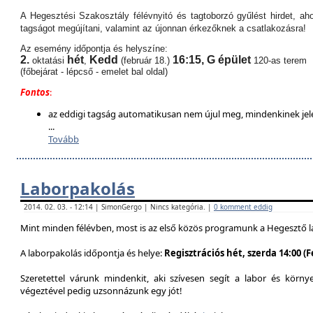
A Hegesztési Szakosztály félévnyitó és tagtoborzó gyűlést hirdet, aho
tagságot megújítani, valamint az újonnan érkezőknek a csatlakozásra!
Az esemény időpontja és helyszíne:
2.
hét
Kedd
16:15,
G épület
oktatási
,
(február 18.)
120-as terem
(főbejárat - lépcső - emelet bal oldal)
Fontos
:
az eddigi tagság automatikusan nem újul meg, mindenkinek jel
...
Tovább
Laborpakolás
2014. 02. 03. - 12:14 | SimonGergo | Nincs kategória. |
0 komment eddig
Mint minden félévben, most is az első közös programunk a Hegesztő l
A laborpakolás időpontja és helye:
Regisztrációs hét, szerda 14:00 (
Szeretettel várunk mindenkit, aki szívesen segít a labor és körn
végeztével pedig uzsonnázunk egy jót!