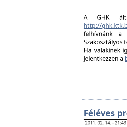
A GHK álta
http://ghk.ktk
felhívnánk a
Szakosztályos t
Ha valakinek i
jelentkezzen a
Féléves p
2011. 02. 14. - 21: