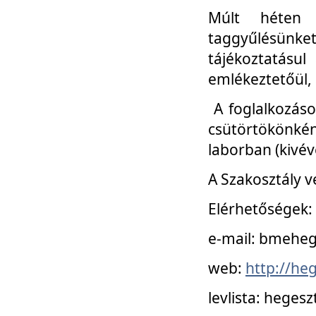
Múlt héten 
taggyűlésünke
tájékoztatásul
emlékeztetőül, a
A foglalkozáso
csütörtökönké
laborban (kivév
A Szakosztály v
Elérhetőségek:
e-mail: bmehe
web:
http://he
levlista: hege