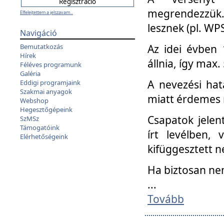
megrendezzük.
Elfelejtettem a jelszavam...
lesznek (pl. WPS
Navigáció
Az idei évben 
Bemutatkozás
Hírek
állnia, így max
Féléves programunk
Galéria
A nevezési hat
Eddigi programjaink
Szakmai anyagok
miatt érdemes 
Webshop
Hegesztőgépeink
Csapatok jele
SzMSz
Támogatóink
írt levélben,
Elérhetőségeink
kifüggesztett n
Ha biztosan ne
...
Tovább