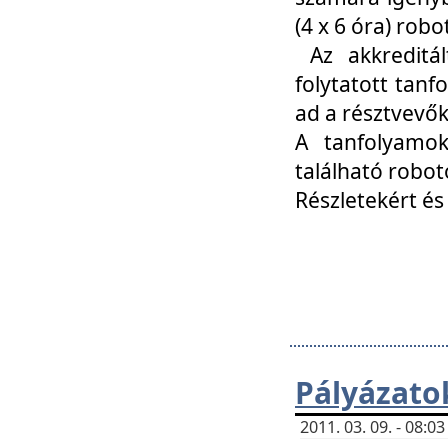
(4 x 6 óra) ro
Az akkreditál
folytatott tan
ad a résztvevő
A tanfolyamok
található robot
Részletekért és
Pályázato
2011. 03. 09. - 08: