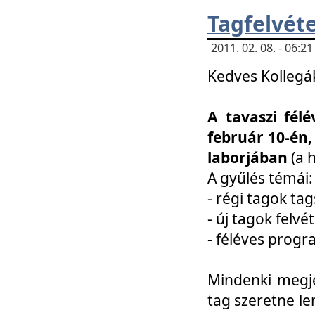
Tagfelvéte
2011. 02. 08. - 06:
Kedves Kollegá
A tavaszi fél
február 10-én,
laborjában
(a 
A gyűlés témái:
- régi tagok t
- új tagok felvé
- féléves prog
Mindenki megje
tag szeretne le