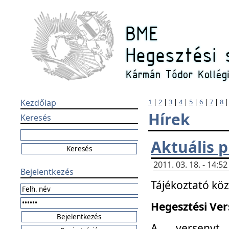
Kezdőlap
1
|
2
|
3
|
4
|
5
|
6
|
7
|
8
Hírek
Keresés
Aktuális 
2011. 03. 18. - 14:
Bejelentkezés
Tájékoztató kö
Hegesztési Vers
A versenyt 