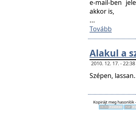
e-mail-ben jel
akkor is,
...
Tovább
Alakul a s
2010. 12. 17. - 22:
Szépen, lassan..
Kopirájt meg hasonlók -