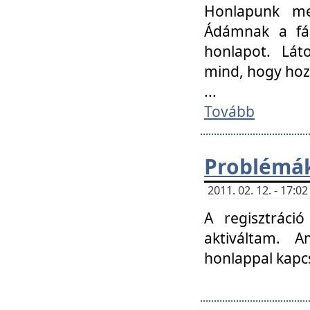
Honlapunk me
Ádámnak a fár
honlapot. Lát
mind, hogy hoz
...
Tovább
Problémák
2011. 02. 12. - 17:
A regisztráci
aktiváltam. 
honlappal kapcs