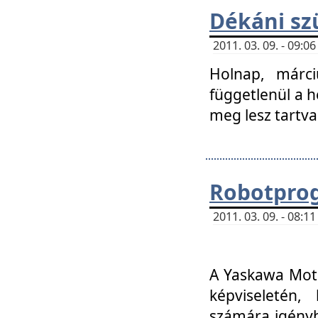
Dékáni sz
2011. 03. 09. - 09:
Holnap, márci
függetlenül a h
meg lesz tartva
Robotpro
2011. 03. 09. - 08:
A Yaskawa Moto
képviseletén, 
számára igényb