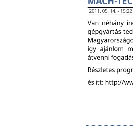
MACH-TECH
2011. 05. 14. - 15:
Van néhány in
gépgyártás-tech
Magyarországon
így ajánlom m
átvenni fogadá
Részletes progr
és itt: http:/