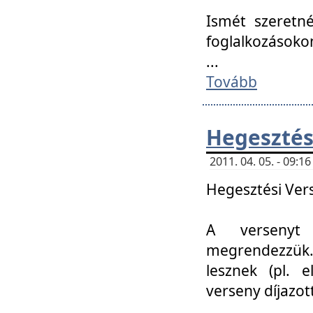
Ismét szeretné
foglalkozásoko
...
Tovább
Hegesztés
2011. 04. 05. - 09:
Hegesztési Verse
A versenyt 
megrendezzük.
lesznek (pl. e
verseny díjazo