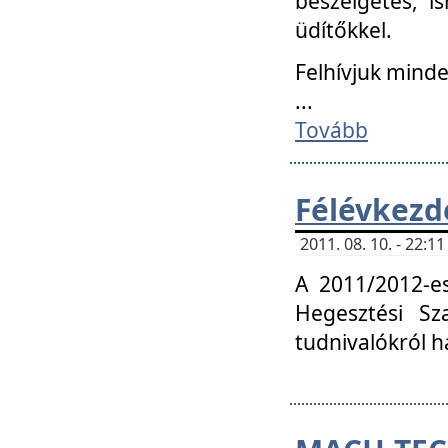
beszélgetés, i
üdítőkkel.
Felhívjuk mind
...
Tovább
Félévkezd
2011. 08. 10. - 22:
A 2011/2012-e
Hegesztési Sza
tudnivalókról 