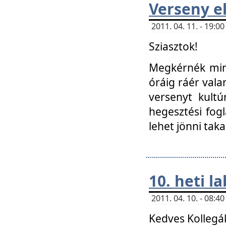
Verseny el
2011. 04. 11. - 19:
Sziasztok!
Megkérnék mind
óráig ráér vala
versenyt kultú
hegesztési fog
lehet jönni taka
10. heti l
2011. 04. 10. - 08:
Kedves Kollegá