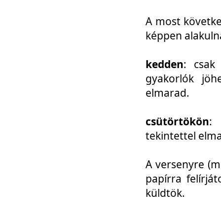
A most követke
képpen alakuln
kedden
: csak
gyakorlók jöh
elmarad.
csütörtökön
: 
tekintettel elm
A versenyre (mo
papírra felírj
küldtök.