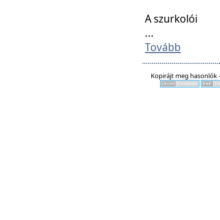
A szurkolói
...
Tovább
Kopirájt meg hasonlók -