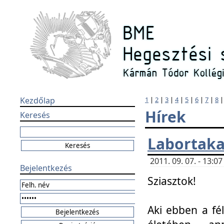
Kezdőlap
1
|
2
|
3
|
4
|
5
|
6
|
7
|
8
Hírek
Keresés
Labortaka
2011. 09. 07. - 13:
Bejelentkezés
Sziasztok!
Aki ebben a fél