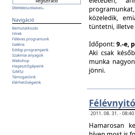
életében, a
programunkat, a
Elfelejtettem a jelszavam...
közeledik, em
Navigáció
tüntetni, illetve
Bemutatkozás
Hírek
Féléves programunk
Időpont:
9.-e, 
Galéria
Eddigi programjaink
Aki csak későb
Szakmai anyagok
munka nagyon 
Webshop
Hegesztőgépeink
jönni.
SzMSz
Támogatóink
Elérhetőségeink
Félévnyit
2011. 08. 31. - 08:
Hamarosan ke
híven most is f