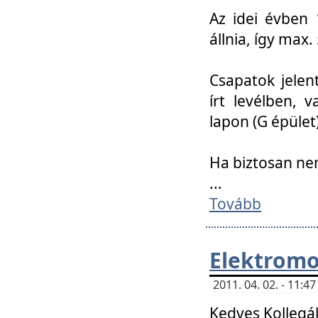
Az idei évben 
állnia, így max
Csapatok jele
írt levélben, 
lapon (G épület)
Ha biztosan ne
...
Tovább
Elektromo
2011. 04. 02. - 11:
Kedves Kollegá