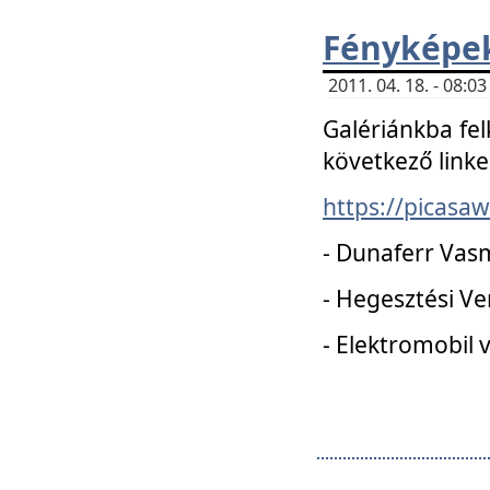
Fényképe
2011. 04. 18. - 08:
Galériánkba fel
következő linke
https://picas
- Dunaferr Vas
- Hegesztési V
- Elektromobil 