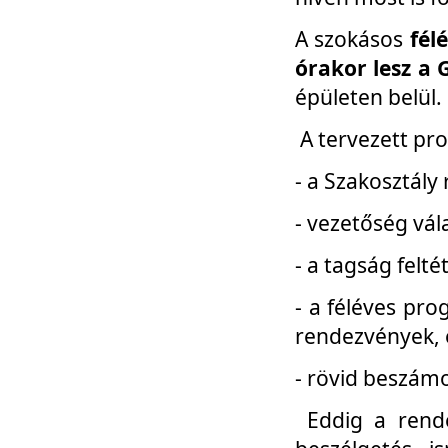
A szokásos
fél
órakor lesz a 
épületen belül.
A tervezett pr
- a Szakosztály
- vezetőség vál
- a tagság felt
- a féléves pro
rendezvények, 
- rövid beszámo
Eddig a rende