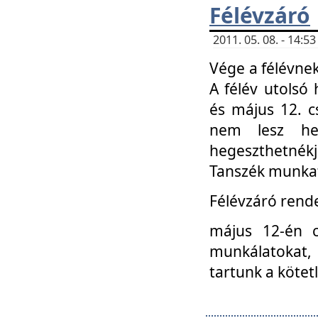
Félévzáró
2011. 05. 08. - 14:
Vége a félévnek
A félév utolsó 
és május 12. c
nem lesz heg
hegeszthetnék
Tanszék munkat
Félévzáró rend
május 12-én c
munkálatokat, 
tartunk a kötet