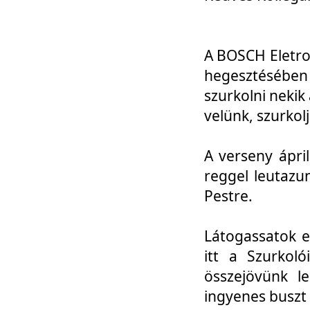
A BOSCH Eletro
hegesztésébe
szurkolni nekik
velünk, szurkol
A verseny ápri
reggel leutazu
Pestre.
Látogassatok e
itt a Szurkoló
összejövünk l
ingyenes buszt