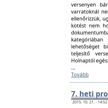
versenyen bár
varratoknál ne
ellenőrizzük, u
kötést nem hoz
dokumentumban 
kategóriába
lehetőséget bi
teljesítő ver
Holnaptól egés
...
Tovább
7. heti p
2015. 10. 21. - 14: