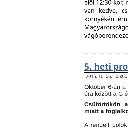
elől 12:30-kor,
van kedve, cs
környékén érün
Magyarországo
vágóberendezé
5. heti p
2015. 10. 06. - 06:
Október 6-án a 
óra között a G 
Csütörtökön a
miatt a foglal
A rendelt póló