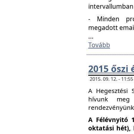
intervallumban
- Minden pro
megadott email 
...
Tovább
2015 őszi 
2015. 09. 12. - 11:
A Hegesztési S
hívunk meg 
rendezvényünk
A Félévnyitó 
oktatási hét)