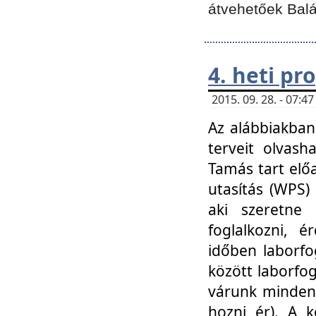
átvehetőek Balá
4. heti p
2015. 09. 28. - 07:
Az alábbiakban 
terveit olvash
Tamás tart elő
utasítás (WPS)
aki szeretne k
foglalkozni, 
időben laborfo
között laborfog
várunk mindenk
hozni ér). A 