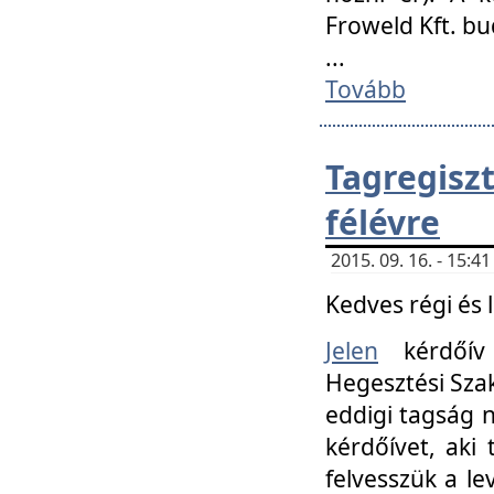
Froweld Kft. bu
...
Tovább
Tagregis
félévre
2015. 09. 16. - 15:
Kedves régi és 
Jelen
kérdőív 
Hegesztési Szak
eddigi tagság n
kérdőívet, aki
felvesszük a le