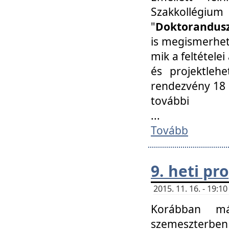
Szakkollégi
"
Doktorandusz
is megismerhet
mik a feltétele
és projektleh
rendezvény 18 
további
...
Tovább
9. heti p
2015. 11. 16. - 19:
Korábban má
szemeszterben