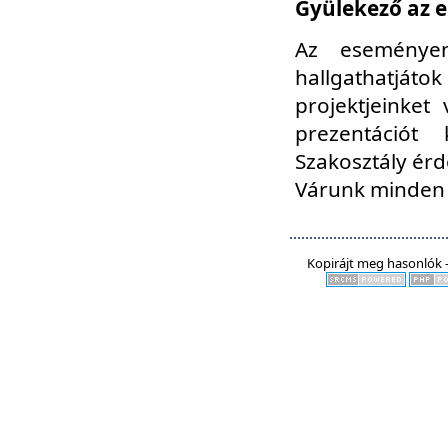
Gyülekező az e
Az eseményen
hallgathatjáto
projektjeinket
prezentációt
Szakosztály ér
Várunk minden 
Kopirájt meg hasonlók -