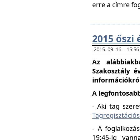
erre a címre fo
2015 őszi 
2015. 09. 16. - 15:
Az alábbiakb
Szakosztály é
információkról
A legfontosabb
- Aki tag szere
Tagregisztációs
- A foglalkozá
19:45-ig vann