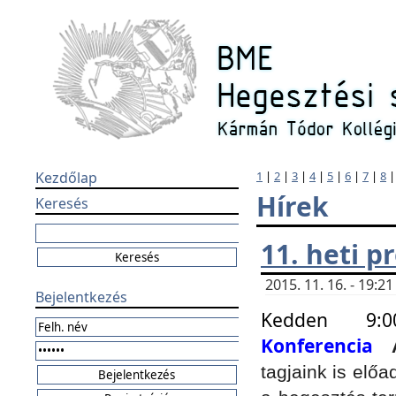
Kezdőlap
1
|
2
|
3
|
4
|
5
|
6
|
7
|
8
Hírek
Keresés
11. heti 
2015. 11. 16. - 19:
Bejelentkezés
Kedden 9:
Konferencia
tagjaink is elő