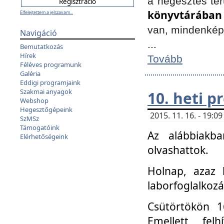
a hegesztés ter
könyvtárában
Elfelejtettem a jelszavam...
van, mindenké
Navigáció
...
Bemutatkozás
Hírek
Tovább
Féléves programunk
Galéria
Eddigi programjaink
Szakmai anyagok
10. heti 
Webshop
Hegesztőgépeink
2015. 11. 16. - 19:
SzMSz
Támogatóink
Az alábbiakb
Elérhetőségeink
olvashattok.
Holnap, azaz 
laborfoglalkozá
Csütörtökön 16
Emellett fe