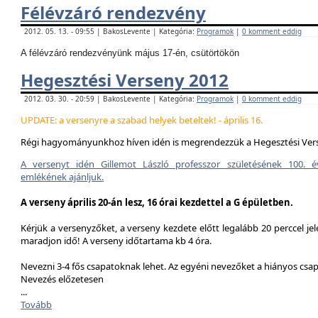
Félévzáró rendezvény
2012. 05. 13. - 09:55 | BakosLevente | Kategória:
Programok
|
0 komment eddig
A félévzáró rendezvényünk május 17-én, csütörtökön
Hegesztési Verseny 2012
2012. 03. 30. - 20:59 | BakosLevente | Kategória:
Programok
|
0 komment eddig
UPDATE: a versenyre a szabad helyek beteltek! - április 16.
Régi hagyományunkhoz híven idén is megrendezzük a Hegesztési Ver
A versenyt idén Gillemot László professzor születésének 100. é
emlékének ajánljuk.
A verseny április 20-án lesz, 16 órai kezdettel a G épületben.
Kérjük a versenyzőket, a verseny kezdete előtt legalább 20 perccel jel
maradjon idő! A verseny időtartama kb 4 óra.
Nevezni 3-4 fős csapatoknak lehet. Az egyéni nevezőket a hiányos csa
Nevezés előzetesen
...
Tovább