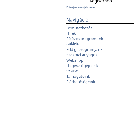
Elfelejtettem a jelszavam...
Navigáció
Bemutatkozás
Hírek
Féléves programunk
Galéria
Eddigi programjaink
Szakmai anyagok
Webshop
Hegesztőgépeink
SzMSz
Támogatóink
Elérhetőségeink