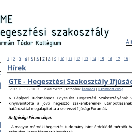
Ál
1
|
2
|
3
|
4
|
5
|
6
|
7
|
8
|
9
|
10
|
11
|
12
|
13
|
14
|
15
|
16
|
17
|
18
|
Hírek
GTE - Hegesztési Szakosztály Ifjús
2012. 05. 13. - 10:07 | BakosLevente | Kategória:
Általános
|
0 komment eddig
A Gépipari Tudományos Egyesület Hegesztési Szakosztályának v
kinyilvánította a jövő hegesztő szakembereinek utánpótlásána
határozattal megalapította a szervezet Ifjúsági Fórumát.
Az Ifjúsági Fórum céljai:
- A magyar mérnöki hegesztés tudomány iránt érdeklődő mérnök hallg