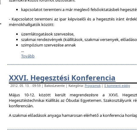
számukra közös fórumot biztosítani:
kapcsolatot teremteni a már meglevő felsőoktatásbeli hegeszté
- Kapcsolatot teremteni az ipar képviselői és a hegesztés iránt érdek
mérnökhallgatók között:
üzemlátogatások szervezése,
szakmai rendezvények (kiállítások, szakmai versenyek, előadások
szimpózium szervezése annak
...
Tovább
XXVI. Hegesztési Konferencia
2012. 05. 13. - 09:59 | BakosLevente | Kategória:
Programok
|
0 komment eddig
Május 10-12. között került megrendezésre a XXVI. Hegeszt
Hegesztéstechnikai Kiállítás az Óbudai Egyetemen. Szakosztályunk rés
konferencián.
A szakmai előadások anyaga hamarosan elérhető a konferencia honla