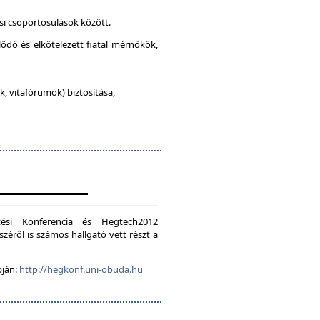
si csoportosulások között.
lődő és elkötelezett fiatal mérnökök,
, vitafórumok) biztosítása,
ési Konferencia és Hegtech2012
zéről is számos hallgató vett részt a
pján:
http://hegkonf.uni-obuda.hu