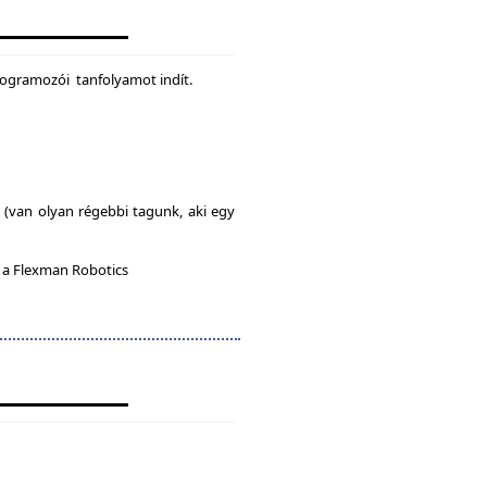
rogramozói tanfolyamot indít.
l (van olyan régebbi tagunk, aki egy
n a Flexman Robotics