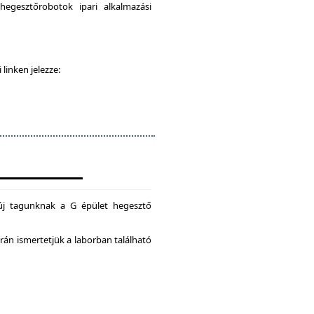
egesztőrobotok ipari alkalmazási
 linken jelezze:
új tagunknak a G épület hegesztő
án ismertetjük a laborban található