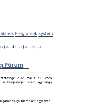
talános
Programok
System
19
|
20
|
21
|
22
|
23
|
24
|
25
ági Fórum
ezetősége 2012. május 7-i ülésén
k szükségességét, ezért egyhangú
atóit és ifjú mérnökeit egyesíteni,