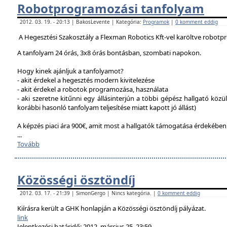
Robotprogramozási tanfolyam
2012. 03. 19. - 20:13 | BakosLevente | Kategória:
Programok
|
0 komment eddig
A Hegesztési Szakosztály a Flexman Robotics Kft-vel karöltve robotp
A tanfolyam 24 órás, 3x8 órás bontásban, szombati napokon.
Hogy kinek ajánljuk a tanfolyamot?
- akit érdekel a hegesztés modern kivitelezése
- akit érdekel a robotok programozása, használata
- aki szeretne kitűnni egy állásinterjún a többi gépész hallgató közü
korábbi hasonló tanfolyam teljesítése miatt kapott jó állást)
A képzés piaci ára 900€, amit most a hallgatók támogatása érdekébe
...
Tovább
Közösségi ösztöndíj
2012. 03. 17. - 21:39 | SimonGergo | Nincs kategória. |
0 komment eddig
Kiírásra került a GHK honlapján a Közösségi ösztöndíj pályázat.
link
Jelentkezési határidő: 2012. március 25. 23:59.