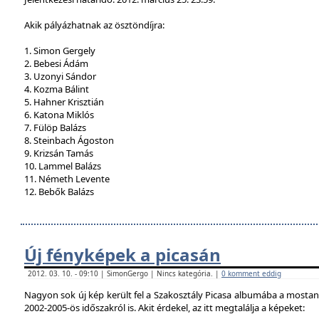
Akik pályázhatnak az ösztöndíjra:
1. Simon Gergely
2. Bebesi Ádám
3. Uzonyi Sándor
4. Kozma Bálint
5. Hahner Krisztián
6. Katona Miklós
7. Fülöp Balázs
8. Steinbach Ágoston
9. Krizsán Tamás
10. Lammel Balázs
11. Németh Levente
12. Bebők Balázs
Új fényképek a picasán
2012. 03. 10. - 09:10 | SimonGergo | Nincs kategória. |
0 komment eddig
Nagyon sok új kép került fel a Szakosztály Picasa albumába a mostan
2002-2005-ös időszakról is. Akit érdekel, az itt megtalálja a képeket: