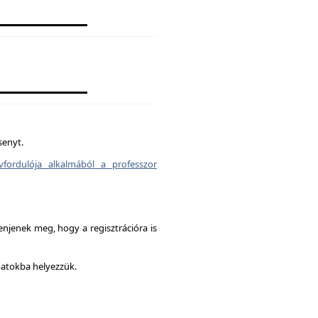
senyt.
vfordulója alkalmából a professzor
enjenek meg, hogy a regisztrációra is
patokba helyezzük.