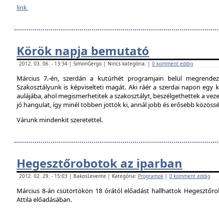
link
Körök napja bemutató
2012. 03. 06. - 13:34 | SimonGergo | Nincs kategória. |
0 komment eddig
Március 7.-én, szerdán a kutúrhét programjain belül megrendez
Szakosztályunk is képviselteti magát. Aki ráér a szerdai napon egy ki
aulájába, ahol megismerhetitek a szakosztályt, beszélgethettek a veze
jó hangulat, így minél többen jöttök ki, annál jobb és erősebb közöss
Várunk mindenkit szeretettel.
Hegesztőrobotok az iparban
2012. 02. 29. - 15:03 | BakosLevente | Kategória:
Programok
|
0 komment eddig
Március 8-án csütörtökön 18 órától előadást hallhattok Hegesztőro
Attila előadásában.