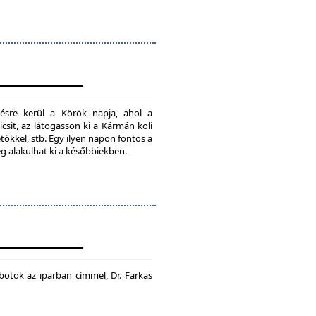
ésre kerül a Körök napja, ahol a
csit, az látogasson ki a Kármán koli
tőkkel, stb. Egy ilyen napon fontos a
ég alakulhat ki a későbbiekben.
botok az iparban címmel, Dr. Farkas