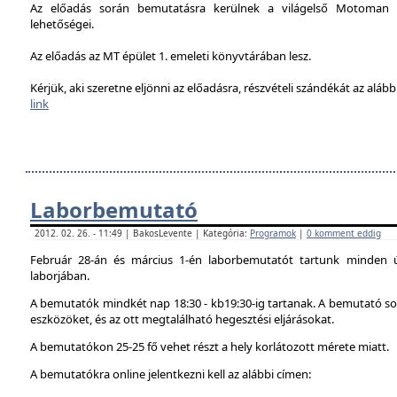
Az előadás során bemutatásra kerülnek a világelső Motoman h
lehetőségei.
Az előadás az MT épület 1. emeleti könyvtárában lesz.
Kérjük, aki szeretne eljönni az előadásra, részvételi szándékát az alábbi
link
Laborbemutató
2012. 02. 26. - 11:49 | BakosLevente | Kategória:
Programok
|
0 komment eddig
Február 28-án és március 1-én laborbemutatót tartunk minden 
laborjában.
A bemutatók mindkét nap 18:30 - kb19:30-ig tartanak. A bemutató sor
eszközöket, és az ott megtalálható hegesztési eljárásokat.
A bemutatókon 25-25 fő vehet részt a hely korlátozott mérete miatt.
A bemutatókra online jelentkezni kell az alábbi címen: