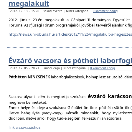
megalakult
2012. 12. 13. - 15:26 | BakosLevente | Nincs kategória. |
0 komment eddig
2012. június 29-én megalakult a Gépipari Tudományos Egyesület H
Fóruma. Az Ifjúsági Fórum programjairól, jövőbeli terveiről ajánlunk f
http://news.uni-obuda.hu/articles/2012/11/26/megalakult-a-hegesztesi
Évzáró vacsora és pótheti laborfog
2012. 12. 05. - 20:21 | SimonGergo | Nincs kategória. |
0 komment eddig
Póthéten NINCSENEK
laborfoglalkozások, holnap lesz az utolsó idén
évzáró karácson
Szakosztályunk idén is megtartja szokásos
meghívni benneteket.
Ennek helye és ideje a szokásos: G épület öntöde, póthét csütörtök (d
illetve babgulyás (vagy-vagy). Kérnék mindenkit, hogy nyilatkozz
dudliban, illetve arról, hogy tud-e segíteni felkészülni a vacsorára!
link a szavazáshoz