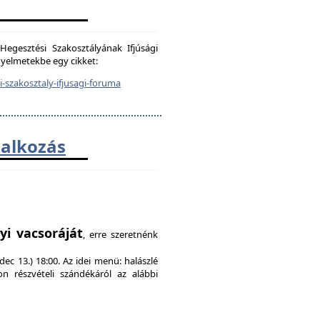
egesztési Szakosztályának Ifjúsági
igyelmetekbe egy cikket:
-szakosztaly-ifjusagi-foruma
lalkozás
!
yi vacsoráját
, erre szeretnénk
ec 13.) 18:00. Az idei menü: halászlé
on részvételi szándékáról az alábbi