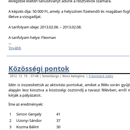
elvégzése esetén tanúsítványt adunk a résztvevők számára.
A képzés díja: 50 000 Ft, amely a helyszínen fizetendő és magában foglal
illetve a vizsgadíjat.
A tanfolyam ideje: 2013.02.06. – 2013.02.08.
A tanfolyam helye: Flexman
...
Tovább
Közösségi pontok
2012. 12. 19. - 07:48 | SimonGergo | Nincs kategória. |
0 komment eddig
Idén is összesítettük az aktivitási pontokat, amiket a félév során gyű
alapján lesz kiosztva a közösségi ösztöndíj a tavaszi félévben, erről
kiírják a pályázatot.
Íme az eredmények:
1
Simon Gergely
41
2
Uzonyi Sándor
37
3
Kozma Bálint
30