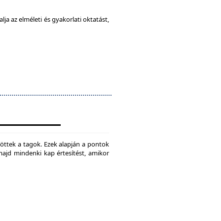
ja az elméleti és gyakorlati oktatást,
jtöttek a tagok. Ezek alapján a pontok
 majd mindenki kap értesítést, amikor