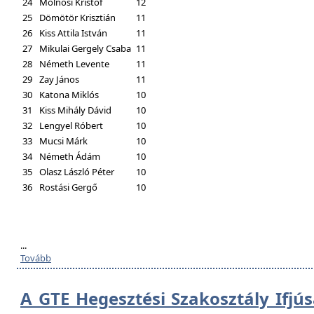
24
Molnosi Kristóf
12
25
Dömötör Krisztián
11
26
Kiss Attila István
11
27
Mikulai Gergely Csaba
11
28
Németh Levente
11
29
Zay János
11
30
Katona Miklós
10
31
Kiss Mihály Dávid
10
32
Lengyel Róbert
10
33
Mucsi Márk
10
34
Németh Ádám
10
35
Olasz László Péter
10
36
Rostási Gergő
10
...
Tovább
A GTE Hegesztési Szakosztály Ifjú