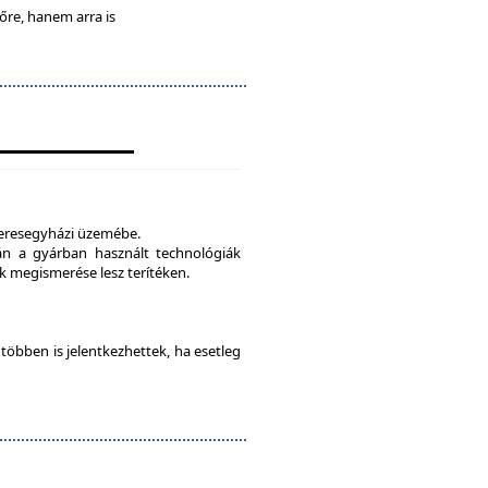
lőre, hanem arra is
veresegyházi üzemébe.
tán a gyárban használt technológiák
 megismerése lesz terítéken.
e többen is jelentkezhettek, ha esetleg