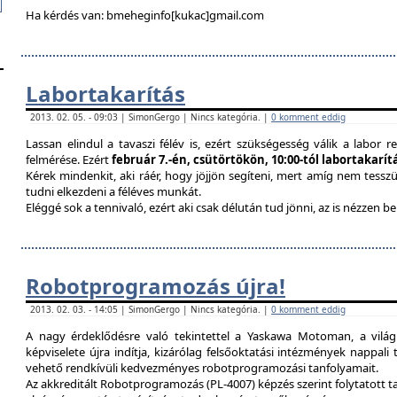
Ha kérdés van: bmeheginfo[kukac]gmail.com
Labortakarítás
2013. 02. 05. - 09:03 | SimonGergo | Nincs kategória. |
0 komment eddig
Lassan elindul a tavaszi félév is, ezért szükségesség válik a labor re
felmérése. Ezért
február 7.-én, csütörtökön, 10:00-tól labortakarí
Kérek mindenkit, aki ráér, hogy jöjjön segíteni, mert amíg nem tessz
tudni elkezdeni a féléves munkát.
Eléggé sok a tennivaló, ezért aki csak délután tud jönni, az is nézzen 
Robotprogramozás újra!
2013. 02. 03. - 14:05 | SimonGergo | Nincs kategória. |
0 komment eddig
A nagy érdeklődésre való tekintettel a Yaskawa Motoman, a vilá
képviselete újra indítja, kizárólag felsőoktatási intézmények nappal
vehető rendkívüli kedvezményes robotprogramozási tanfolyamait.
Az akkreditált Robotprogramozás (PL-4007) képzés szerint folytatott