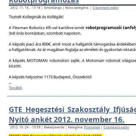
2012. 11. 18. - 17:18 | SimonGergo | Nincs kategória. |
0 komment eddig
Tisztelt Kolleginák és Kollégák!
A Flexman Robotics Kft-vel karöltve ismét
robotprogramozói tanfo
3x8 órás bontásban, szombati napokon.
A képzés piaci ára 900€, amit most a hallgatók támogatása érdekében 
a hallgatóknak. Az ár magában foglalja az elméleti és gyakorlati oktatást
A képzés MOTOMAN robotokon zajlik. A Motoman robotok világszer
között.
A képzés helyszíne: 1173 Budapest, Összekötő
...
Tovább
GTE Hegesztési Szakosztály Ifjúsá
Nyitó ankét 2012. november 16.
2012. 10. 24. - 15:59 | BakosLevente | Kategória:
Programok
|
0 komment eddig