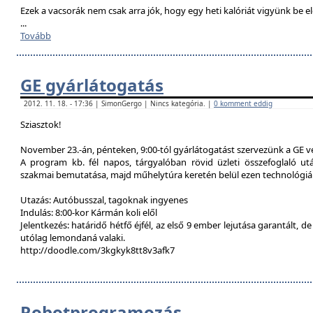
Ezek a vacsorák nem csak arra jók, hogy egy heti kalóriát vigyünk be e
...
Tovább
GE gyárlátogatás
2012. 11. 18. - 17:36 | SimonGergo | Nincs kategória. |
0 komment eddig
Sziasztok!
November 23.-án, pénteken, 9:00-tól gyárlátogatást szervezünk a GE 
A program kb. fél napos, tárgyalóban rövid üzleti összefoglaló u
szakmai bemutatása, majd műhelytúra keretén belül ezen technológiák
Utazás: Autóbusszal, tagoknak ingyenes
Indulás: 8:00-kor Kármán koli elől
Jelentkezés: határidő hétfő éjfél, az első 9 ember lejutása garantált, d
utólag lemondaná valaki.
http://doodle.com/3kgkyk8tt8v3afk7
Robotprogramozás