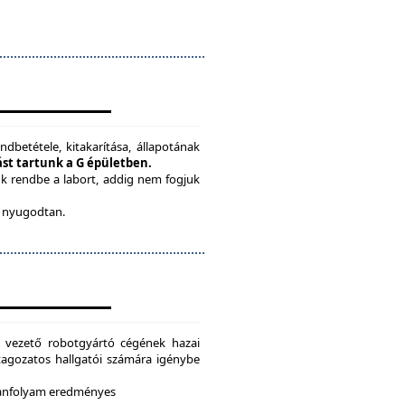
ndbetétele, kitakarítása, állapotának
tást tartunk a G épületben.
ük rendbe a labort, addig nem fogjuk
be nyugodtan.
g vezető robotgyártó cégének hazai
i tagozatos hallgatói számára igénybe
 tanfolyam eredményes