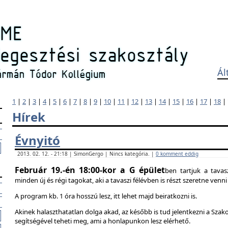
Ál
1
|
2
|
3
|
4
|
5
|
6
|
7
|
8
|
9
|
10
|
11
|
12
|
13
|
14
|
15
|
16
|
17
|
18
|
Hírek
Évnyitó
2013. 02. 12. - 21:18 | SimonGergo | Nincs kategória. |
0 komment eddig
Február 19.-én 18:00-kor a G épület
ben tartjuk a tavas
minden új és régi tagokat, aki a tavaszi félévben is részt szeretne ven
A program kb. 1 óra hosszú lesz, itt lehet majd beiratkozni is.
Akinek halaszthatatlan dolga akad, az később is tud jelentkezni a Szak
segítségével teheti meg, ami a honlapunkon lesz elérhető.