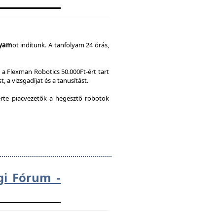
lyam
ot indítunk. A tanfolyam 24 órás,
a Flexman Robotics 50.000Ft-ért tart
, a vizsgadíjat és a tanusítást.
te piacvezetők a hegesztő robotok
gi Fórum -