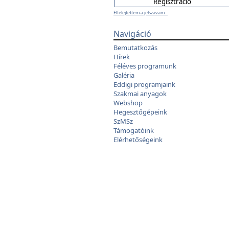
Elfelejtettem a jelszavam...
Navigáció
Bemutatkozás
Hírek
Féléves programunk
Galéria
Eddigi programjaink
Szakmai anyagok
Webshop
Hegesztőgépeink
SzMSz
Támogatóink
Elérhetőségeink