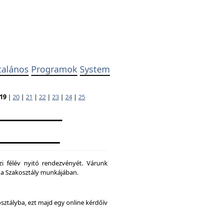
talános
Programok
System
19
|
20
|
21
|
22
|
23
|
24
|
25
zi félév nyitó rendezvényét. Várunk
ni a Szakosztály munkájában.
osztályba, ezt majd egy online kérdőív