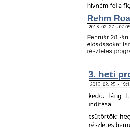
hívnám fel a f
Rehm Roa
2013. 02. 27. - 07:0
Február 28.-án
előadásokat tar
részletes prog
3. heti p
2013. 02. 25. - 19
kedd: láng b
indítása
csütörtök: he
részletes bemu