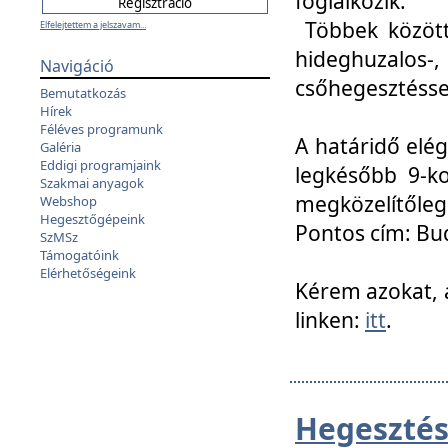
foglalkozik.
Többek között
Elfelejtettem a jelszavam...
hideghuzalo
Navigáció
csőhegesztéssel
Bemutatkozás
Hírek
Féléves programunk
A határidő elég
Galéria
Eddigi programjaink
legkésőbb 9-ko
Szakmai anyagok
megközelítőleg
Webshop
Hegesztőgépeink
Pontos cím: Bud
SzMSz
Támogatóink
Elérhetőségeink
Kérem azokat, a
linken:
itt
.
Hegesztés