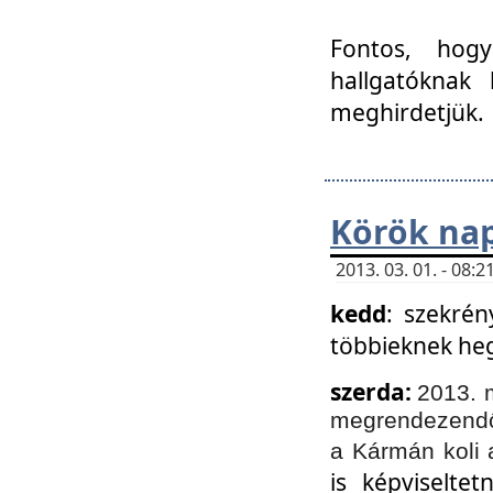
Fontos, hogy
hallgatóknak
meghirdetjük.
Körök nap
2013. 03. 01. - 08
kedd
: szekrén
többieknek he
szerda:
2013. 
megrendezendő 
a Kármán koli 
is képviselte