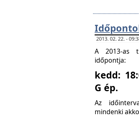
Időponto
2013. 02. 22. - 09
A 2013-as ta
időpontja:
kedd: 18:
G ép.
Az időinter
mindenki akko