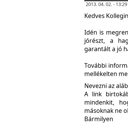
2013. 04. 02. - 13:
Kedves Kollegin
Idén is megren
jórészt, a ha
garantált a jó 
További informá
mellékelten me
Nevezni az aláb
A link birtoká
mindenkit, h
másoknak ne ok
Bármilyen
...