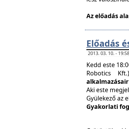
Az előadás ala
Előadás é
2013. 03. 10. - 19
Kedd este 18:0
Robotics Kf
alkalmazásairó
Aki este megjel
Gyülekező az e
Gyakorlati fo