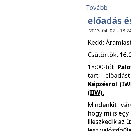
Tovább
előadás é
2013. 04. 02. - 13
Kedd: Áramlást
Csütörtök: 16:
18:00-tól:
Palo
tart előadá
Képzésről (IW
(IIW).
Mindenkit vá
hogy mi is egy
illeszkedik az
lesz valószínűl