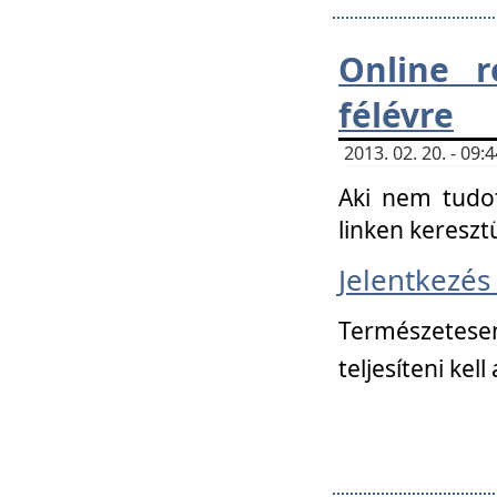
Online r
félévre
2013. 02. 20. - 09
Aki nem tudot
linken kereszt
Jelentkezé
Természetese
teljesíteni kell