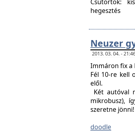
Csütörtök: ki
hegesztés
Neuzer gy
2013. 03. 04. - 21
Immáron fix a 
Fél 10-re kell
elől.
Két autóval 
mikrobusz), í
szeretne jönni!
doodle