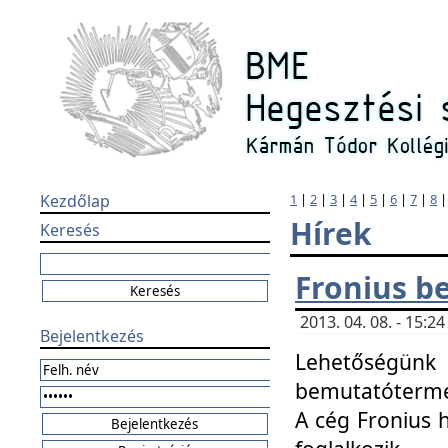
Kezdőlap
1
|
2
|
3
|
4
|
5
|
6
|
7
|
8
Hírek
Keresés
Fronius b
2013. 04. 08. - 15:
Bejelentkezés
Lehetőségünk 
bemutatótermét
A cég Fronius 