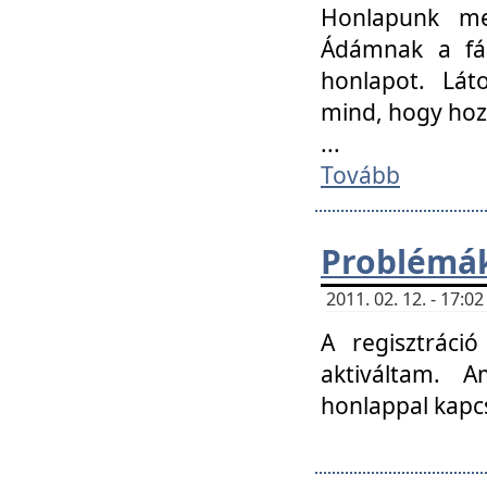
Honlapunk me
Ádámnak a fár
honlapot. Lát
mind, hogy hoz
...
Tovább
Problémák
2011. 02. 12. - 17:
A regisztráci
aktiváltam. 
honlappal kapcs