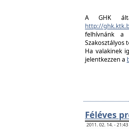
A GHK álta
http://ghk.ktk
felhívnánk a
Szakosztályos t
Ha valakinek i
jelentkezzen a
Féléves p
2011. 02. 14. - 21: