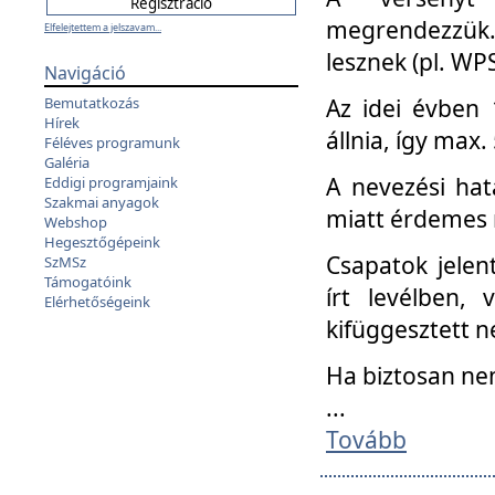
megrendezzük.
Elfelejtettem a jelszavam...
lesznek (pl. WPS
Navigáció
Az idei évben 
Bemutatkozás
Hírek
állnia, így max
Féléves programunk
Galéria
A nevezési hat
Eddigi programjaink
Szakmai anyagok
miatt érdemes 
Webshop
Hegesztőgépeink
Csapatok jele
SzMSz
Támogatóink
írt levélben,
Elérhetőségeink
kifüggesztett n
Ha biztosan ne
...
Tovább