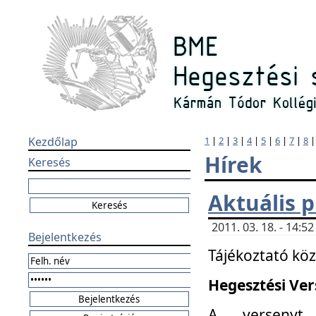
Kezdőlap
1
|
2
|
3
|
4
|
5
|
6
|
7
|
8
Hírek
Keresés
Aktuális 
2011. 03. 18. - 14:
Bejelentkezés
Tájékoztató kö
Hegesztési Vers
A versenyt 