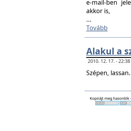
e-mail-ben jel
akkor is,
...
Tovább
Alakul a s
2010. 12. 17. - 22:
Szépen, lassan..
Kopirájt meg hasonlók -