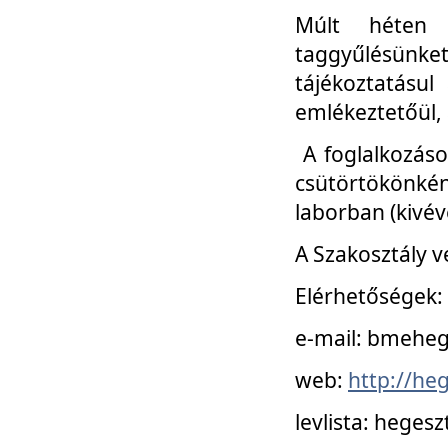
Múlt héten 
taggyűlésünke
tájékoztatásul
emlékeztetőül, a
A foglalkozáso
csütörtökönké
laborban (kivév
A Szakosztály v
Elérhetőségek:
e-mail: bmehe
web:
http://he
levlista: hege