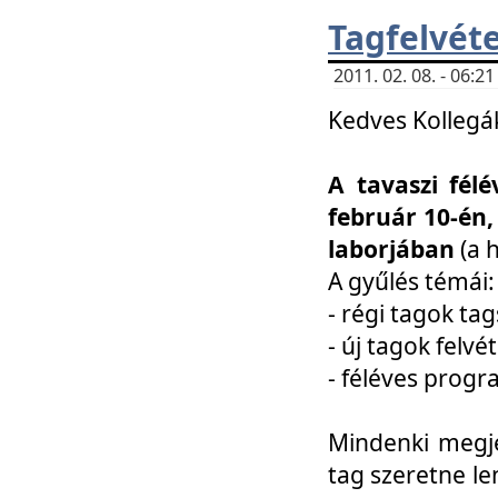
Tagfelvéte
2011. 02. 08. - 06:
Kedves Kollegá
A tavaszi fél
február 10-én,
laborjában
(a 
A gyűlés témái:
- régi tagok t
- új tagok felvé
- féléves prog
Mindenki megje
tag szeretne le