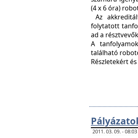
(4 x 6 óra) ro
Az akkreditál
folytatott tan
ad a résztvevő
A tanfolyamok
található robot
Részletekért és
Pályázato
2011. 03. 09. - 08: