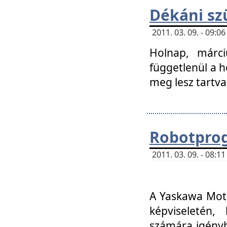
Dékáni sz
2011. 03. 09. - 09:
Holnap, márci
függetlenül a h
meg lesz tartva
Robotpro
2011. 03. 09. - 08:
A Yaskawa Moto
képviseletén, 
számára igényb