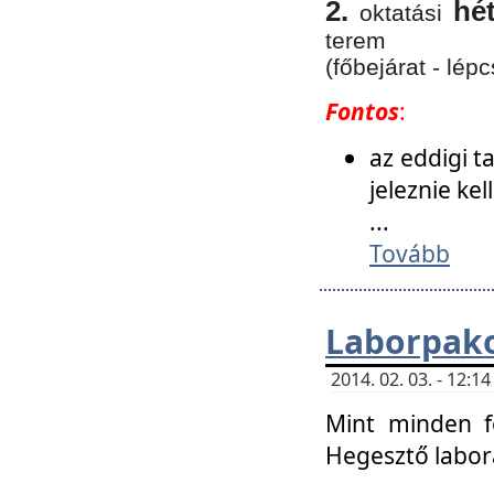
2.
hé
oktatási
terem
(főbejárat - lépc
Fontos
:
az eddigi 
jeleznie ke
...
Tovább
Laborpako
2014. 02. 03. - 12:
Mint minden f
Hegesztő labor