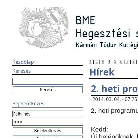
Kezdőlap
1
|
2
|
3
|
4
|
5
|
6
|
7
|
8
Hírek
Keresés
2. heti p
2014. 03. 04. - 07:
Bejelentkezés
2. heti program
Kedd:
Új belépőknek: 