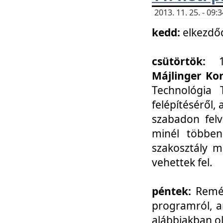
2013. 11. 25. - 09
kedd:
elkezdő
csütörtök:
Májlinger Ko
Technológia 
felépítéséről,
szabadon felv
minél többen
szakosztály m
vehettek fel.
péntek:
Remél
programról, a
alábbiakban ol