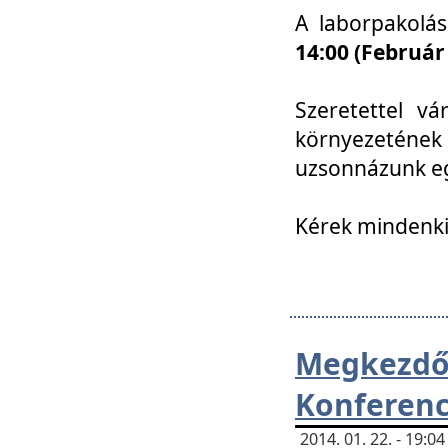
A laborpakolá
14:00 (Február
Szeretettel vá
környezetének
uzsonnázunk eg
Kérek mindenki
Megkezd
Konferenc
2014. 01. 22. - 19: