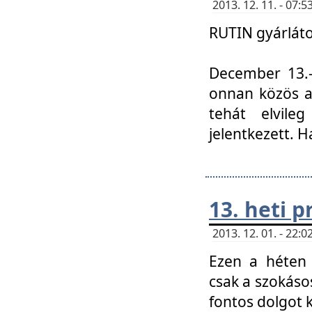
2013. 12. 11. - 07
RUTIN gyárláto
December 13.-á
onnan közös a
tehát elvile
jelentkezett. H
13. heti 
2013. 12. 01. - 22
Ezen a héten
csak a szokáso
fontos dolgot 