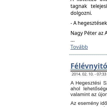
tagnak teleje
dolgozni.
- A hegesztések
Nagy Péter az A
...
Tovább
Félévnyit
2014. 02. 10. - 07:
A Hegesztési Sz
ahol lehetőség
valamint az újo
Az esemény időp