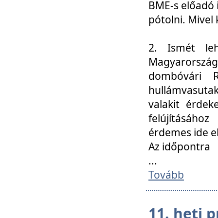
BME-s előadó i
pótolni. Mivel 
2. Ismét le
Magyarország
dombóvári R
hullámvasuta
valakit érdek
felújításáh
érdemes ide el
Az időpontra
...
Tovább
11. heti