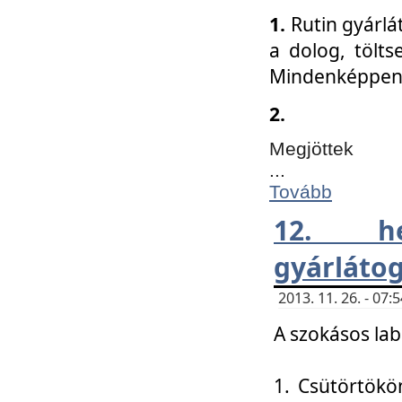
1.
Rutin gyárlá
a dolog, tölts
Mindenképpen 
2.
Megjöttek
...
Tovább
12. h
gyárlátog
2013. 11. 26. - 07
A szokásos lab
1. Csütörtökö