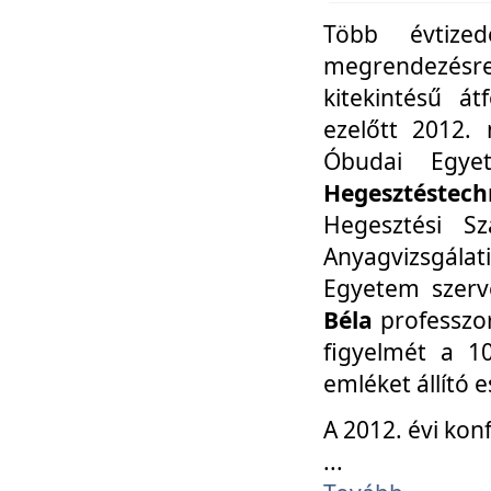
Több évtize
megrendezésr
kitekintésű á
ezelőtt 2012.
Óbudai Egy
Hegesztéstechn
Hegesztési Sz
Anyagvizsgála
Egyetem szerv
Béla
professzor
figyelmét a 10
emléket állító
A 2012. évi ko
...