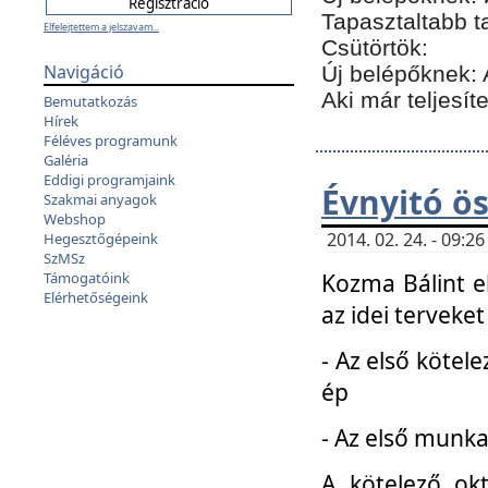
Tapasztaltabb t
Elfelejtettem a jelszavam...
Csütörtök:
Navigáció
Új belépőknek: 
Aki már teljesít
Bemutatkozás
Hírek
Féléves programunk
Galéria
Eddigi programjaink
Évnyitó ö
Szakmai anyagok
Webshop
2014. 02. 24. - 09:
Hegesztőgépeink
SzMSz
Kozma Bálint el
Támogatóink
Elérhetőségeink
az idei terveket
- Az első kötele
ép
- Az első munka
A kötelező ok