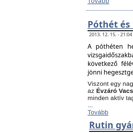
Tovább
Póthét és
2013. 12. 15. - 21:
A póthéten he
vizsgaidőszak
következő félé
jönni hegesztge
Viszont egy nag
az
Évzáró Vacs
minden aktív ta
...
Tovább
Rutin gyá