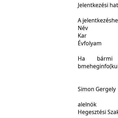
Jelentkezési ha
A jelentkezéshe
Név
Kar
Évfolyam
Ha bármi 
bmeheginfo(kuk
Simon Gergely
alelnök
Hegesztési Sza