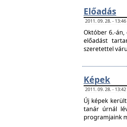
Előadás
2011. 09. 28. - 13:
Október 6.-án,
előadást tart
szeretettel vá
Képek
2011. 09. 28. - 13:
Új képek kerülte
tanár úrnál lé
programjaink m