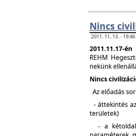
Nincs civi
2011. 11. 13. - 19:
2011.11.17-én
REHM Hegeszté
nekünk ellenál
Nincs civilizác
Az előadás sorá
- áttekintés az
területek)
- a kétoldali 
paraméterek, m