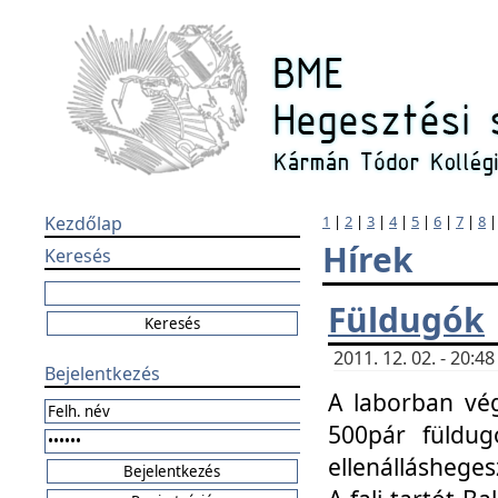
Kezdőlap
1
|
2
|
3
|
4
|
5
|
6
|
7
|
8
Hírek
Keresés
Füldugók
2011. 12. 02. - 20:
Bejelentkezés
A laborban vég
500pár füldugó
ellenállásheges