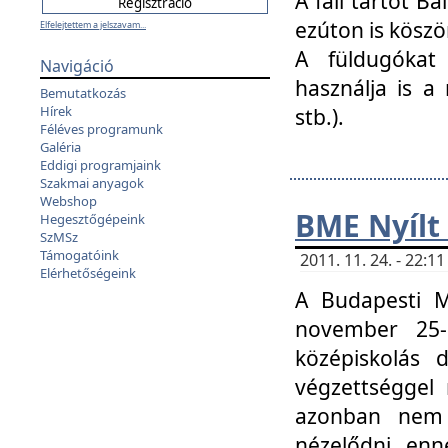
A fali tartót B
ezúton is köszö
Elfelejtettem a jelszavam...
A füldugókat
Navigáció
használja is a 
Bemutatkozás
Hírek
stb.).
Féléves programunk
Galéria
Eddigi programjaink
Szakmai anyagok
Webshop
BME Nyílt
Hegesztőgépeink
SzMSz
Támogatóink
2011. 11. 24. - 22:
Elérhetőségeink
A Budapesti 
november 25-
középiskolás d
végzettséggel
azonban nem 
nézelődni, enn