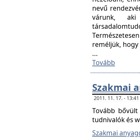
nevű rendezvén
várunk, aki
társadalomtud
Természetesen
reméljük, hogy
...
Tovább
Szakmai 
2011. 11. 17. - 13:
Tovább bővült 
tudnivalók és 
Szakmai anyag