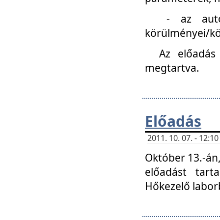
- az autóipa
körülményei/k
Az előadás
megtartva.
Előadás
2011. 10. 07. - 12:
Október 13.-án,
előadást tar
Hőkezelő labor