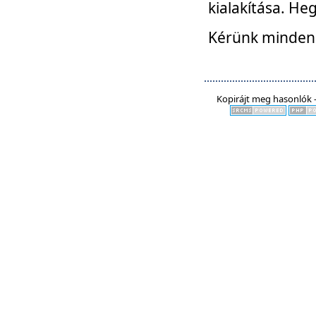
kialakítása. He
Kérünk mindenki
Kopirájt meg hasonlók -