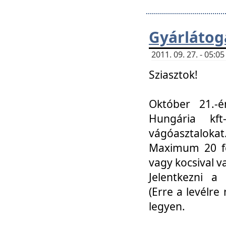
Gyárlátoga
2011. 09. 27. - 05:
Sziasztok!
Október 21.-é
Hungária kf
vágóasztalokat
Maximum 20 fő
vagy kocsival 
Jelentkezni a 
(Erre a levélre 
legyen.