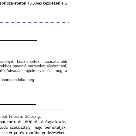
k szeretettel 15.30-as kezdéssel a G
rsenyre készülhettek, tapasztaltabb
tokhoz hasonló varratokat elkészíteni,
ítés/olvasás rejtelmeivel és még a
ányában gondolta meg
kit 18 órától 20 óráig.
mat tartunk 16:30-tól. A foglalkozás
ödő szakosztály, majd bemutatják
eszterga- és maróberendezéseket,