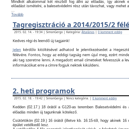
Mindkét alkalommal két részből fog állni az előadás, így akinek
előadást ismételni, a balesetvédelmi rész után távozhat, vagy mehet 
...
Tovább
Tagregisztráció a 2014/2015/2 fél
2015. 02. 14. - 19:34 | SimonGergo | Kategória:
Általános
|
0 komment eddig
Kedves régi és leendő új tagjaink!
Jelen
kérdőív kitöltésével adhatod le jelentkezésedet a Hegeszté
félévére. Fontos, hogy az eddigi tagság nem újul meg, ezért minden
aki tag szeretne lenni. A megadott email címeteket felvesszük a le
információkat erre a címre fogjuk nektek kiküldeni.
2. heti programok
2015. 02. 18. - 19:42 | SimonGergo | Nincs kategória. |
0 komment eddig
Kedden (02.17.) 18 órától a G120-as teremben Balesetvédelmi és a
előadás minden új tagunknak kötelező.
Csütörtökön (02.19.) 16 órától (illetve kb. 16:15-től, hogy akinek 16 
épület vetélkedő lesz.