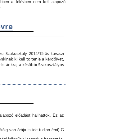
 ebben a félévben nem kell alapozó
a
évre
si Szakosztály 2014/15-ös tavaszi
kinek ki kell töltenie a kérdőívet,
vlistánkra, a későbbi Szakosztályos
lapozó előadást hallhattok. Ez az
óráig van órája is ide tudjon érni) G