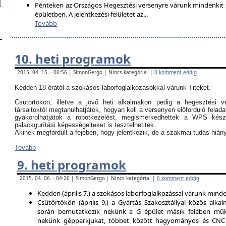
Pénteken az Országos Hegesztési versenyre várunk mindenkit so
épületben. A jelentkezési felületet az
...
Tovább
10. heti programok
2015. 04. 15. - 06:56 | SimonGergo | Nincs kategória. |
0 komment eddig
Kedden 18 órától a szokásos laborfoglalkozásokkal várunk Titeket.
Csütörtökön, illetve a jövő heti alkalmakon pedig a hegesztési ve
társaitoktól megtanulhatjátok, hogyan kell a versenyen előforduló felada
gyakorolhatjátok a robotkezelést, megismerkedhettek a WPS kész
palackgurítási képességeiteket is tesztelhetitek.
Akinek megfordult a fejében, hogy jelentkezik, de a szakmai tudás hi
...
Tovább
9. heti programok
2015. 04. 06. - 04:26 | SimonGergo | Nincs kategória. |
0 komment eddig
Kedden (április 7.) a szokásos laborfoglalkozással várunk minden
Csütörtökön (április 9.) a Gyártás Szakosztállyal közös alkal
során bemutatkozik nekünk a G épület másik felében műk
nekünk gépparkjukat, többet között hagyományos és CNC 