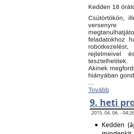
Kedden 18 órátó
Csütörtökön, i
versenyre k
megtanulhatj
feladatokhoz ha
robotkezelést
rejtelmeivel 
tesztelhetitek.
Akinek megfordu
hiányában gon
...
Tovább
9. heti p
2015. 04. 06. - 04
Kedden (áp
mindenkit 