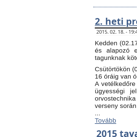
2. heti 
2015. 02. 18. - 1
Kedden (02.17
és alapozó e
tagunknak köt
Csütörtökön (0
16 óráig van ó
A vetélkedőre 
ügyességi je
orvostechnika 
verseny során
...
Tovább
2015 tav