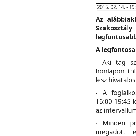
2015. 02. 14. - 
Az alábbiak
Szakosztá
legfontosabb
A legfontosa
- Aki tag s
honlapon töl
lesz hivatalo
- A foglalk
16:00-19:45-i
az intervallu
- Minden pr
megadott e