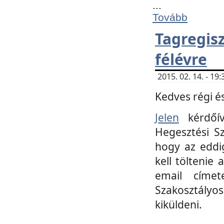
...
Tovább
Tagregi
félévre
2015. 02. 14. - 1
Kedves régi és
Jelen
kérdőív
Hegesztési Sz
hogy az eddi
kell töltenie
email címet
Szakosztályo
kiküldeni.