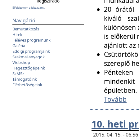
munkadarab
20 órától 
Elfelejtettem a jelszavam...
kiváló sz
Navigáció
különösen a
Bemutatkozás
Hírek
is előkerül
Féléves programunk
ajánlott az
Galéria
Eddigi programjaink
Csütörtökö
Szakmai anyagok
szereplő he
Webshop
Hegesztőgépeink
Pénteken 
SzMSz
Támogatóink
mindenkit
Elérhetőségeink
épületben. 
Tovább
10. heti 
2015. 04. 15. - 06: