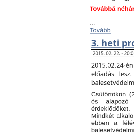
Továbbá néhá
...
Tovább
3. heti p
2015. 02. 22. - 20
2015.02.24-én
előadás lesz
balesetvédelmi
Csütörtökön (
és alapozó e
érdeklődőket.
Mindkét alkalo
ebben a félé
balesetvédelmi