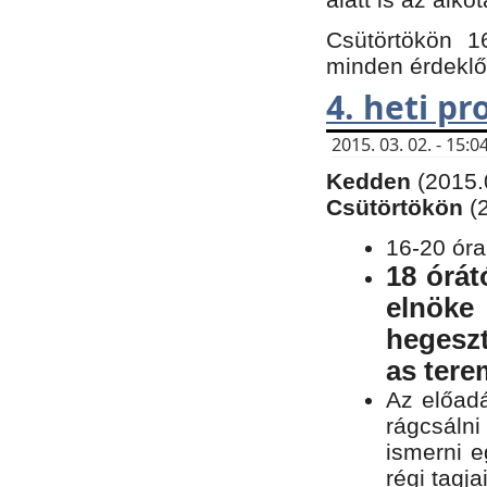
Csütörtökön 1
minden érdeklő
4. heti p
2015. 03. 02. - 15
Kedden
(2015.
Csütörtökön
(
16-20 óra
18 órát
elnöke
hegeszt
as ter
Az előad
rágcsálni
ismerni e
régi tagja