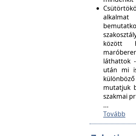
Csütörtökö
alkalmat
bemutatko
szakosztál
között
maróbere
láthattok
után mi i
különböző 
mutatjuk b
szakmai p
...
Tovább