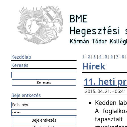
Kezdőlap
1
|
2
|
3
|
4
|
5
|
6
|
7
|
8
Hírek
Keresés
11. heti 
2015. 04. 21. - 06:
Bejelentkezés
Kedden labo
A foglalko
tapasztal