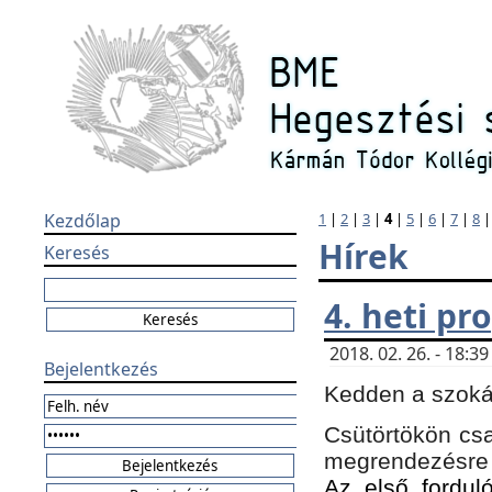
Kezdőlap
1
|
2
|
3
|
4
|
5
|
6
|
7
|
8
Hírek
Keresés
4. heti p
2018. 02. 26. - 18:
Bejelentkezés
Kedden a szokás
Csütörtökön csa
megrendezésre 
Az első forduló