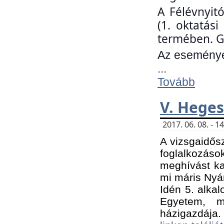
A Félévnyit
(1. oktatás
termében. G
Az eseményen
...
Tovább
V. Heges
2017. 06. 08. - 
A vizsgaidős
foglalkozás
meghívást ka
mi máris Nyár
Idén 5. alka
Egyetem, m
házigazdája.