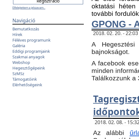
oktatási héten
Elfelejtettem a jelszavam...
további fordulók
Navigáció
GPONG - A
Bemutatkozás
2018. 02. 20. - 22:03
Hírek
Féléves programunk
A Hegesztési
Galéria
bajnokságot.
Eddigi programjaink
Szakmai anyagok
A facebook es
Webshop
Hegesztőgépeink
minden informáci
SzMSz
Találkozzunk a 3
Támogatóink
Elérhetőségeink
Tagregi
időpontok
2018. 02. 08. - 15
Az alábbi
űrl