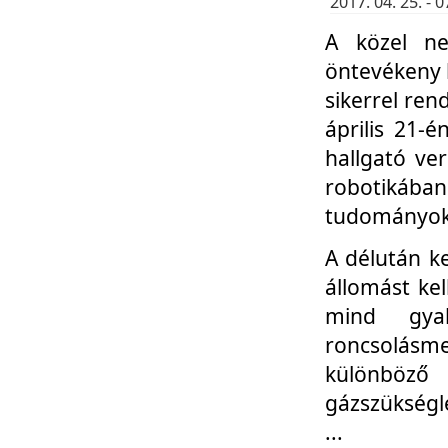
2017. 04. 25. -
A közel ne
öntevékeny k
sikerrel re
április 21-
hallgató ve
robotikáb
tudományok 
A délután k
állomást kel
mind gyak
roncsolás
különböző
gázszükségl
...