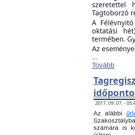
szeretettel
Tagtoborzó r
A Félévnyitó
oktatási hé
termében. Gy
Az eseményen 
...
Tovább
Tagregi
időponto
2017. 09. 07. - 0
Az alábbi
űr
Szakosztályba.
számára is k
újítani.