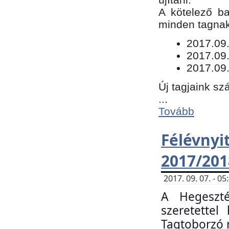
​A kötelező b
minden tagnak 
​2017.09
2017.09
2017.09.
Új tagjaink sz
...
Tovább
Félévn
2017/201
2017. 09. 07. - 
A Hegeszté
szeretette
Tagtoborzó 