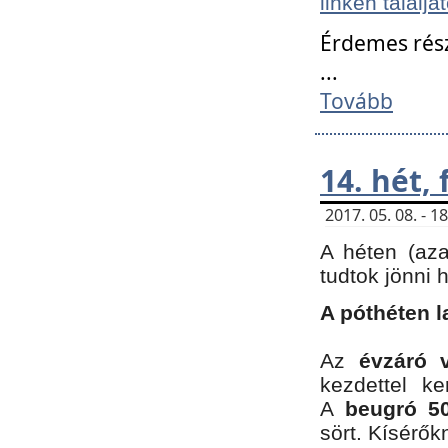
linken találjá
Érdemes rés
...
Tovább
14. hét,
2017. 05. 08. - 
A héten (az
tudtok jönni 
A póthéten l
Az
évzáró 
kezdettel k
A
beugró 50
sört. Kísérő