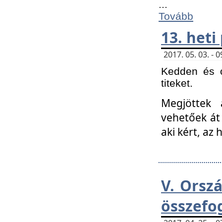
...
Tovább
13. heti
2017. 05. 03. -
Kedden és c
titeket.
Megjöttek 
vehetőek át
aki kért, az
V. Orsz
összefo