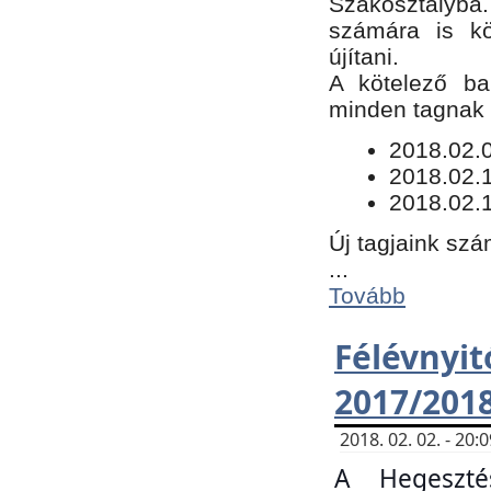
Szakosztályba.
számára is kö
újítani.
​A kötelező ba
minden tagnak m
​2018.02.
2018.02.
2018.02.1
Új tagjaink szá
...
Tovább
Félévn
2017/201
2018. 02. 02. - 20
A Hegeszté