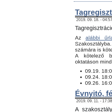
Tagregiszt
2019. 09. 18. - 04:5
Tagregisztráci
Az
alábbi űrl
Szakosztályba.
számára is köte
​A kötelező b
oktatáson minde
09.19. 18:0
09.24. 18:0
09.26. 16:0
Évnyitó, f
2019. 09. 11. - 17:3
A szakosztál