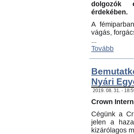
dolgozók 
érdekében.
A fémiparba
vágás, forgác
...
Tovább
Bemutatk
Nyári Egy
2019. 08. 31. - 18:
Crown Interna
Cégünk a Cro
jelen a haz
kizárólagos m