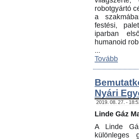
világszerte
robotgyártó c
a szakmában:
festési, pale
iparban els
humanoid robo
...
Tovább
Bemutatk
Nyári Egy
2019. 08. 27. - 18:
Linde Gáz Ma
A Linde Gáz
különleges 