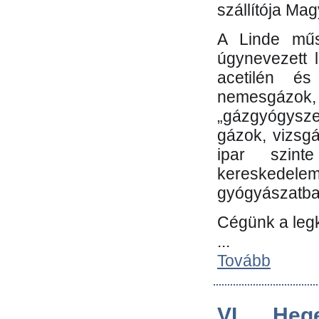
szállítója Ma
A Linde műs
úgynevezett 
acetilén és
nemesgáz
„gázgyógysze
gázok, vizsg
ipar szin
kereskedele
gyógyászatb
Cégünk a leg
...
Tovább
VI. Heg