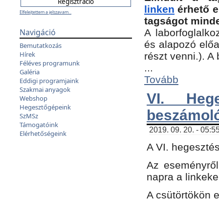
linken
érhető e
Elfelejtettem a jelszavam...
tagságot minde
Navigáció
A laborfoglalko
és alapozó előa
Bemutatkozás
Hírek
részt venni.). 
Féléves programunk
...
Galéria
Tovább
Eddigi programjaink
Szakmai anyagok
VI. Heg
Webshop
Hegesztőgépeink
beszámol
SzMSz
Támogatóink
2019. 09. 20. - 05:5
Elérhetőségeink
A VI. hegeszté
Az eseményről
napra a linkeke
A csütörtökön 