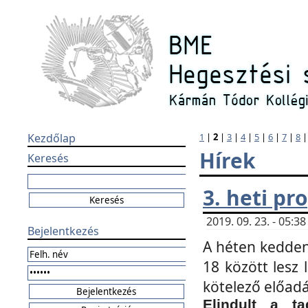
Kezdőlap
1
|
2
|
3
|
4
|
5
|
6
|
7
|
8
Hírek
Keresés
3. heti p
2019. 09. 23. - 05:
Bejelentkezés
A héten kedden
18 között lesz 
kötelező előad
Elindult a ta