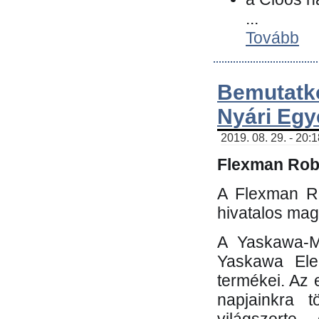
...
Tovább
Bemutatk
Nyári Egy
2019. 08. 29. - 20:
Flexman Robo
A Flexman Ro
hivatalos mag
A Yaskawa-Mo
Yaskawa Elec
termékei. Az e
napjainkra t