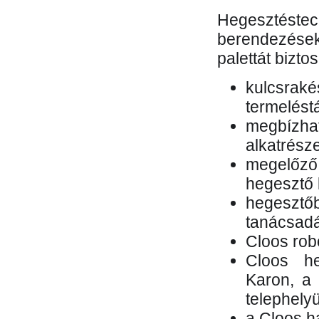
Hegesztés
berendezések 
palettát bizto
kulcsr
termelés
megbízh
alkatrésze
megelőző
hegesztő 
hegesztő
tanácsad
Cloos rob
Cloos he
Karon, a 
telephely
a Cloos h