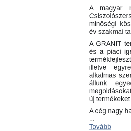
A magyar m
Csiszolósze
minőségi kös
év szakmai tap
A GRANIT ter
és a piaci i
termékfejles
illetve egy
alkalmas sze
állunk egye
megoldásokat
új termékeket 
A cég nagy ha
...
Tovább