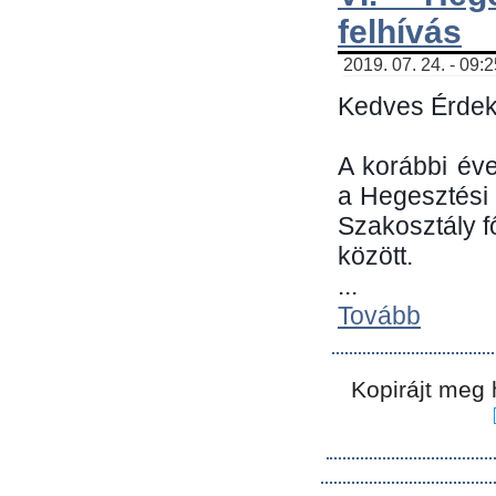
felhívás
2019. 07. 24. - 09:
Kedves Érdek
A korábbi év
a Hegesztési
Szakosztály 
között.
...
Tovább
Kopirájt meg 