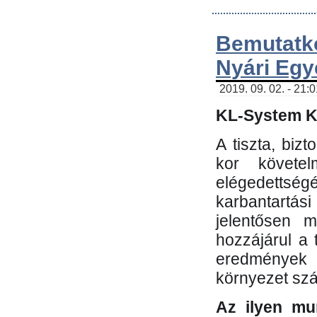
Bemutatk
Nyári Egy
2019. 09. 02. - 21:
KL-System Kf
A tiszta, bi
kor követe
elégedettség
karbantartás
jelentősen m
hozzájárul a
eredmények e
környezet sz
Az ilyen mu