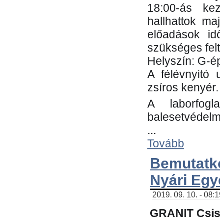
18:00-ás kez
hallhattok ma
előadások id
szükséges fel
Helyszín: G-ép
A félévnyitó 
zsíros kenyér.
A laborfogl
balesetvédelm
...
Tovább
Bemutatk
Nyári Egy
2019. 09. 10. - 08:
GRANIT Csis