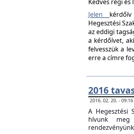
Kedves régi és 
Jelen
kérdőív
Hegesztési Szak
az eddigi tagsá
a kérdőívet, ak
felvesszük a le
erre a címre fo
2016 tavas
2016. 02. 20. - 09:
A Hegesztési S
hívunk meg 
rendezvényünk