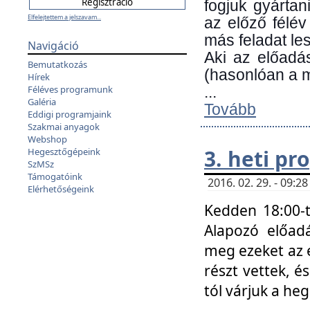
fogjuk gyártan
Elfelejtettem a jelszavam...
az előző félév
más feladat les
Navigáció
Aki az előadá
Bemutatkozás
(hasonlóan a
Hírek
Féléves programunk
...
Galéria
Tovább
Eddigi programjaink
Szakmai anyagok
Webshop
3. heti p
Hegesztőgépeink
SzMSz
Támogatóink
2016. 02. 29. - 09:
Elérhetőségeink
Kedden 18:00-t
Alapozó előad
meg ezeket az 
részt vettek, é
tól várjuk a he