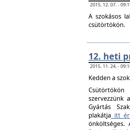
2015. 12. 07. - 09
A szokásos la
csütörtökön.
12. heti
2015. 11. 24. - 09
Kedden a szoká
Csütörtökö
szervezzünk a
Gyártás Szak
plakátja
itt ér
önköltséges. 