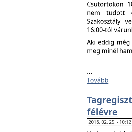
Csütörtökön 18
nem tudott e
Szakosztály v
16:00-tól váru
Aki eddig még 
meg minél ham
...
Tovább
Tagregis
félévre
2016. 02. 25. - 10: