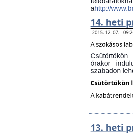
felebará
a
http://www.
14. heti
2015. 12. 07. - 09
A szokásos la
Csütörtökön
órakor indu
szabadon lehe
Csütörtökön 
A kabátrendelé
13. heti