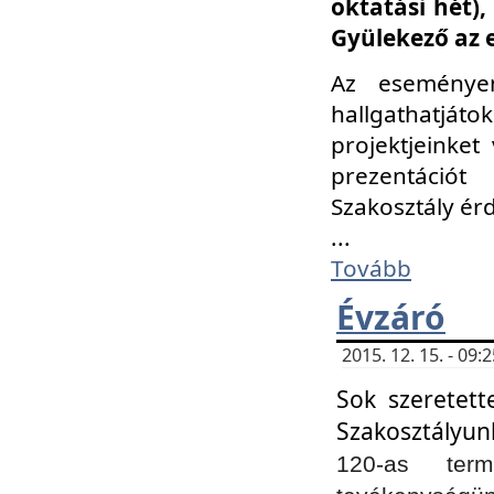
oktatási hét)
Gyülekező az 
Az eseménye
hallgathatjáto
projektjeinket
prezentációt
Szakosztály ér
...
Tovább
Évzáró
2015. 12. 15. - 09
Sok szeretett
Szakosztályun
120-as ter