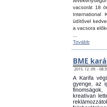
tevékenységünk
vacsorát 18 ó
International 
üdítővel kedv
a vacsora elők
...
Tovább
BME kará
2015. 12. 09. - 08
A Karifa vég
gyenge, az i
finomságok,
kreatívan let
reklámozzá