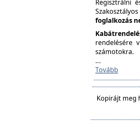
Regisztrálni 
Szakosztályos
foglalkozás n
Kabátrendelé
rendelésére v
számotokra.
...
Tovább
Kopirájt meg 