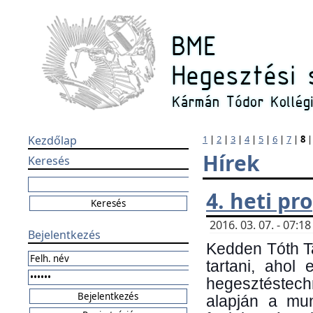
Kezdőlap
1
|
2
|
3
|
4
|
5
|
6
|
7
|
8
Hírek
Keresés
4. heti p
2016. 03. 07. - 07:
Bejelentkezés
Kedden Tóth Ta
tartani, ahol
hegesztéstechn
alapján a mun