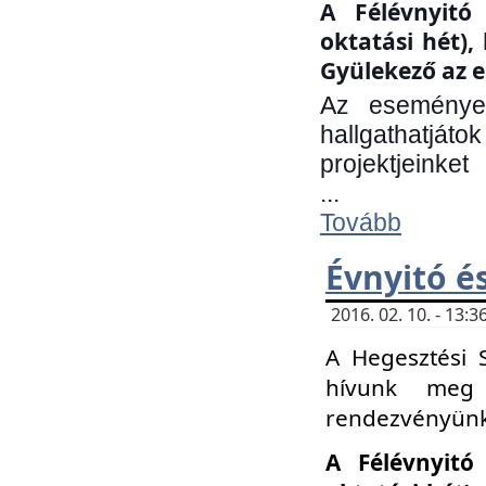
A Félévnyitó 
oktatási hét)
Gyülekező az e
Az eseményen
hallgathatjáto
projektjeinket
...
Tovább
Évnyitó é
2016. 02. 10. - 13
A Hegesztési 
hívunk meg 
rendezvényünk
A Félévnyitó