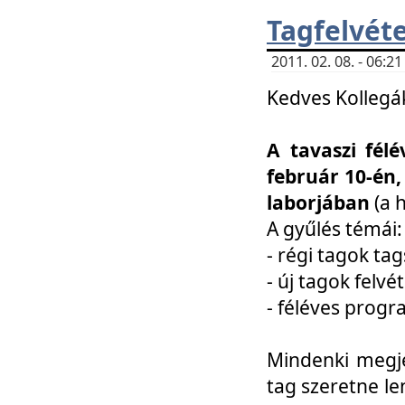
Tagfelvéte
2011. 02. 08. - 06:
Kedves Kollegá
A tavaszi fél
február 10-én,
laborjában
(a 
A gyűlés témái:
- régi tagok t
- új tagok felvé
- féléves prog
Mindenki megje
tag szeretne le