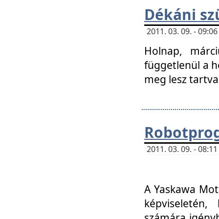
Dékáni sz
2011. 03. 09. - 09:
Holnap, márci
függetlenül a h
meg lesz tartva
Robotpro
2011. 03. 09. - 08:
A Yaskawa Moto
képviseletén, 
számára igényb