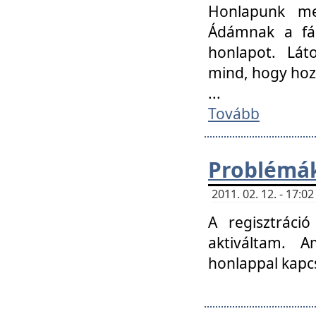
Honlapunk me
Ádámnak a fár
honlapot. Lát
mind, hogy hoz
...
Tovább
Problémák
2011. 02. 12. - 17:
A regisztráci
aktiváltam. 
honlappal kapcs