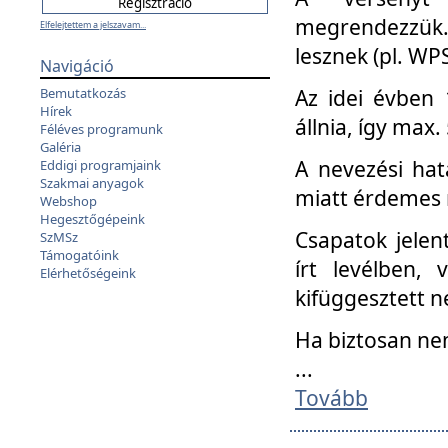
megrendezzük.
Elfelejtettem a jelszavam...
lesznek (pl. WPS
Navigáció
Az idei évben 
Bemutatkozás
Hírek
állnia, így max
Féléves programunk
Galéria
A nevezési hat
Eddigi programjaink
Szakmai anyagok
miatt érdemes 
Webshop
Hegesztőgépeink
Csapatok jele
SzMSz
Támogatóink
írt levélben,
Elérhetőségeink
kifüggesztett n
Ha biztosan ne
...
Tovább