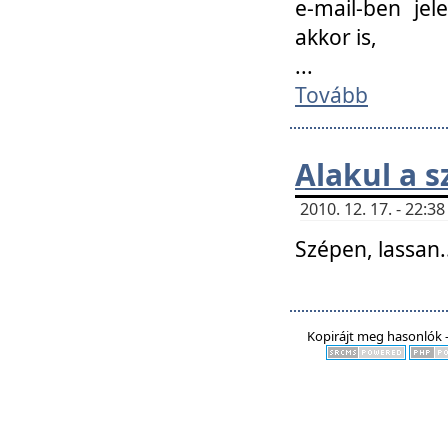
e-mail-ben jel
akkor is,
...
Tovább
Alakul a s
2010. 12. 17. - 22:
Szépen, lassan..
Kopirájt meg hasonlók -