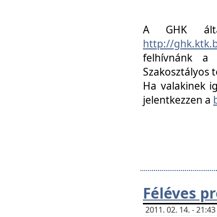
A GHK álta
http://ghk.ktk
felhívnánk a
Szakosztályos t
Ha valakinek i
jelentkezzen a
Féléves p
2011. 02. 14. - 21: