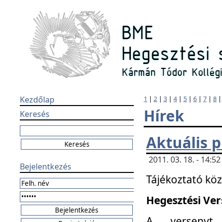
Kezdőlap
1
|
2
|
3
|
4
|
5
|
6
|
7
|
8
Hírek
Keresés
Aktuális 
2011. 03. 18. - 14:
Bejelentkezés
Tájékoztató kö
Hegesztési Vers
A versenyt 