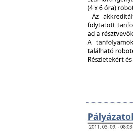
(4 x 6 óra) ro
Az akkreditál
folytatott tan
ad a résztvevő
A tanfolyamok
található robot
Részletekért és
Pályázato
2011. 03. 09. - 08: