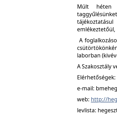
Múlt héten 
taggyűlésünke
tájékoztatásul
emlékeztetőül, a
A foglalkozáso
csütörtökönké
laborban (kivév
A Szakosztály v
Elérhetőségek:
e-mail: bmehe
web:
http://he
levlista: hege