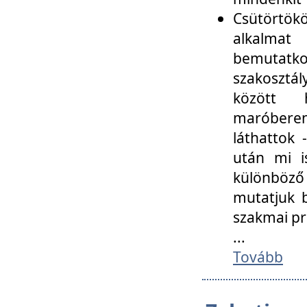
Csütörtökö
alkalmat
bemutatko
szakosztál
között
maróbere
láthattok
után mi i
különböző 
mutatjuk b
szakmai p
...
Tovább