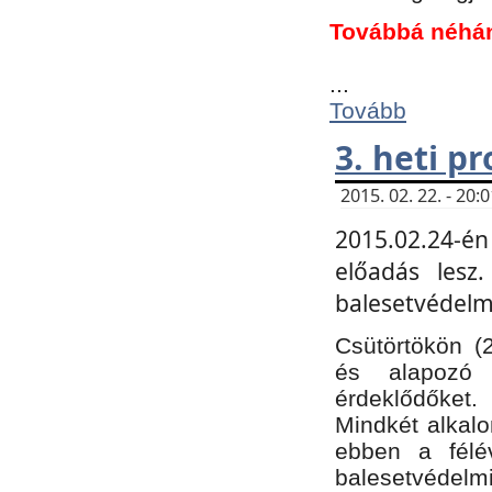
Továbbá néhá
...
Tovább
3. heti p
2015. 02. 22. - 20
2015.02.24-én
előadás lesz
balesetvédelmi
Csütörtökön (
és alapozó e
érdeklődőket.
Mindkét alkalo
ebben a félé
balesetvédelmi