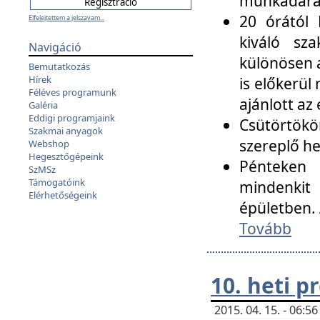
munkadarab
20 órától 
Elfelejtettem a jelszavam...
kiváló sz
Navigáció
különösen a
Bemutatkozás
Hírek
is előkerül
Féléves programunk
ajánlott az
Galéria
Eddigi programjaink
Csütörtökö
Szakmai anyagok
szereplő he
Webshop
Hegesztőgépeink
Pénteken 
SzMSz
Támogatóink
mindenkit
Elérhetőségeink
épületben. 
Tovább
10. heti 
2015. 04. 15. - 06: