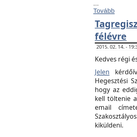
...
Tovább
Tagregi
félévre
2015. 02. 14. - 1
Kedves régi és
Jelen
kérdőív
Hegesztési Sz
hogy az eddi
kell töltenie
email címet
Szakosztályo
kiküldeni.