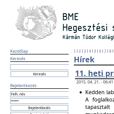
Kezdőlap
1
|
2
|
3
|
4
|
5
|
6
|
7
|
8
Hírek
Keresés
11. heti 
2015. 04. 21. - 06:
Bejelentkezés
Kedden labo
A foglalko
tapasztal