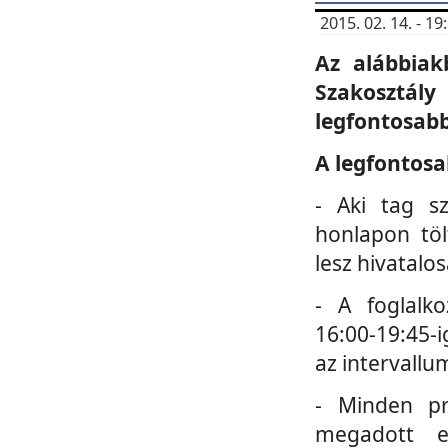
2015. 02. 14. - 
Az alábbiak
Szakosztá
legfontosabb
A legfontosa
- Aki tag s
honlapon töl
lesz hivatalo
- A foglalk
16:00-19:45-i
az intervallu
- Minden pr
megadott e