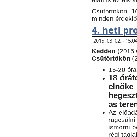
Csütörtökön 1
minden érdeklő
4. heti p
2015. 03. 02. - 15
Kedden
(2015.
Csütörtökön
(
16-20 óra
18 órát
elnöke
hegeszt
as ter
Az előad
rágcsálni
ismerni e
régi tagja