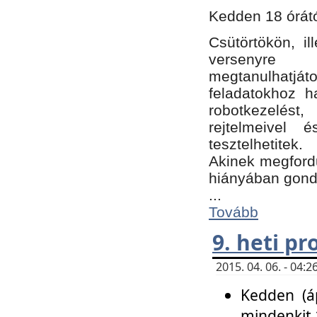
Kedden 18 órátó
Csütörtökön, i
versenyre k
megtanulhatj
feladatokhoz ha
robotkezelést
rejtelmeivel 
tesztelhetitek.
Akinek megfordu
hiányában gon
...
Tovább
9. heti p
2015. 04. 06. - 04
Kedden (áp
mindenkit 