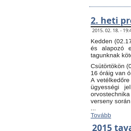
2. heti 
2015. 02. 18. - 1
Kedden (02.17
és alapozó e
tagunknak köt
Csütörtökön (0
16 óráig van ó
A vetélkedőre 
ügyességi je
orvostechnika 
verseny során
...
Tovább
2015 tav