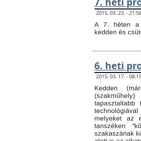
7. heti p
2015. 03. 23. - 21
A 7. héten a 
kedden és csüt
6. heti p
2015. 03. 17. - 08
Kedden (márc
(szakműhely)
tapasztaltabb 
technológiával
melyeket az e
tanszéken "k
szakaszának ki
alatt is az alko