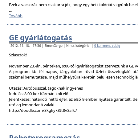
Ezek a vacsorák nem csak arra jók, hogy egy heti kalóriát vigyünk be e
...
Tovább
GE gyárlátogatás
2012. 11. 18. - 17:36 | SimonGergo | Nincs kategória. |
0 komment eddig
Sziasztok!
November 23.-án, pénteken, 9:00-tól gyárlátogatást szervezünk a GE 
A program kb. fél napos, tárgyalóban rövid üzleti összefoglaló u
szakmai bemutatása, majd műhelytúra keretén belül ezen technológiák
Utazás: Autóbusszal, tagoknak ingyenes
Indulás: 8:00-kor Kármán koli elől
Jelentkezés: határidő hétfő éjfél, az első 9 ember lejutása garantált, d
utólag lemondaná valaki.
http://doodle.com/3kgkyk8tt8v3afk7
Robotprogramozás