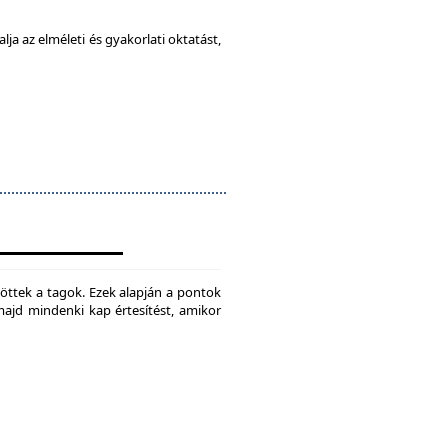
ja az elméleti és gyakorlati oktatást,
jtöttek a tagok. Ezek alapján a pontok
 majd mindenki kap értesítést, amikor