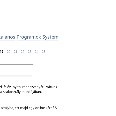
talános
Programok
System
19
|
20
|
21
|
22
|
23
|
24
|
25
zi félév nyitó rendezvényét. Várunk
ni a Szakosztály munkájában.
osztályba, ezt majd egy online kérdőív