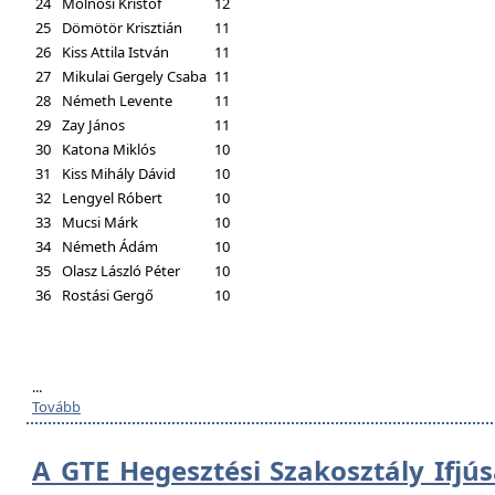
24
Molnosi Kristóf
12
25
Dömötör Krisztián
11
26
Kiss Attila István
11
27
Mikulai Gergely Csaba
11
28
Németh Levente
11
29
Zay János
11
30
Katona Miklós
10
31
Kiss Mihály Dávid
10
32
Lengyel Róbert
10
33
Mucsi Márk
10
34
Németh Ádám
10
35
Olasz László Péter
10
36
Rostási Gergő
10
...
Tovább
A GTE Hegesztési Szakosztály Ifjú