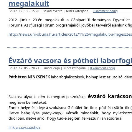
megalakult
2012. 12. 13. - 15:26 | BakosLevente | Nincs kategória. |
0 komment eddig
2012. június 29-én megalakult a Gépipari Tudományos Egyesület H
Fóruma. Az Ifjúsági Fórum programjairól, jövőbeli terveiről ajánlunk f
http://news.uni-obuda.hu/articles/2012/11/26/megalakult-a-hegesztesi
Évzáró vacsora és pótheti laborfog
2012. 12. 05. - 20:21 | SimonGergo | Nincs kategória. |
0 komment eddig
Póthéten NINCSENEK
laborfoglalkozások, holnap lesz az utolsó idén
évzáró karácson
Szakosztályunk idén is megtartja szokásos
meghívni benneteket.
Ennek helye és ideje a szokásos: G épület öntöde, póthét csütörtök (d
illetve babgulyás (vagy-vagy). Kérnék mindenkit, hogy nyilatkozz
dudliban, illetve arról, hogy tud-e segíteni felkészülni a vacsorára!
link a szavazáshoz