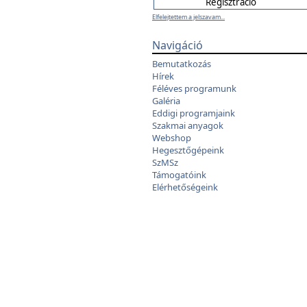
Elfelejtettem a jelszavam...
Navigáció
Bemutatkozás
Hírek
Féléves programunk
Galéria
Eddigi programjaink
Szakmai anyagok
Webshop
Hegesztőgépeink
SzMSz
Támogatóink
Elérhetőségeink