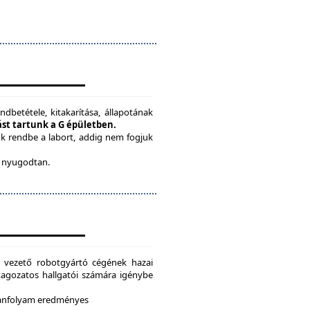
ndbetétele, kitakarítása, állapotának
tást tartunk a G épületben.
ük rendbe a labort, addig nem fogjuk
be nyugodtan.
g vezető robotgyártó cégének hazai
i tagozatos hallgatói számára igénybe
 tanfolyam eredményes