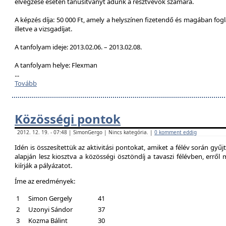
elvégzése esetén tanúsítványt adunk a résztvevők számára.
A képzés díja: 50 000 Ft, amely a helyszínen fizetendő és magában foglal
illetve a vizsgadíjat.
A tanfolyam ideje: 2013.02.06. – 2013.02.08.
A tanfolyam helye: Flexman
...
Tovább
Közösségi pontok
2012. 12. 19. - 07:48 | SimonGergo | Nincs kategória. |
0 komment eddig
Idén is összesítettük az aktivitási pontokat, amiket a félév során gyű
alapján lesz kiosztva a közösségi ösztöndíj a tavaszi félévben, erről
kiírják a pályázatot.
Íme az eredmények:
1
Simon Gergely
41
2
Uzonyi Sándor
37
3
Kozma Bálint
30