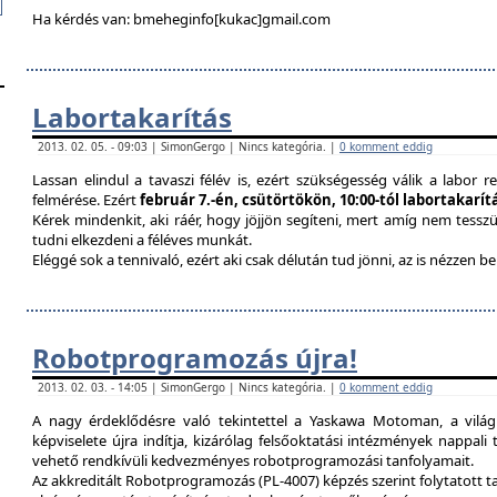
Ha kérdés van: bmeheginfo[kukac]gmail.com
Labortakarítás
2013. 02. 05. - 09:03 | SimonGergo | Nincs kategória. |
0 komment eddig
Lassan elindul a tavaszi félév is, ezért szükségesség válik a labor re
felmérése. Ezért
február 7.-én, csütörtökön, 10:00-tól labortakarí
Kérek mindenkit, aki ráér, hogy jöjjön segíteni, mert amíg nem tessz
tudni elkezdeni a féléves munkát.
Eléggé sok a tennivaló, ezért aki csak délután tud jönni, az is nézzen 
Robotprogramozás újra!
2013. 02. 03. - 14:05 | SimonGergo | Nincs kategória. |
0 komment eddig
A nagy érdeklődésre való tekintettel a Yaskawa Motoman, a vilá
képviselete újra indítja, kizárólag felsőoktatási intézmények nappal
vehető rendkívüli kedvezményes robotprogramozási tanfolyamait.
Az akkreditált Robotprogramozás (PL-4007) képzés szerint folytatott