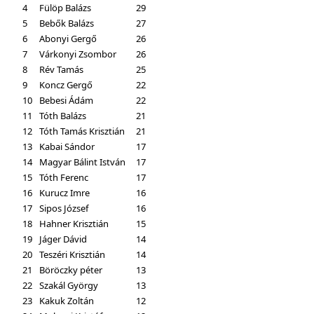
4
Fülöp Balázs
29
5
Bebők Balázs
27
6
Abonyi Gergő
26
7
Várkonyi Zsombor
26
8
Rév Tamás
25
9
Koncz Gergő
22
10
Bebesi Ádám
22
11
Tóth Balázs
21
12
Tóth Tamás Krisztián
21
13
Kabai Sándor
17
14
Magyar Bálint István
17
15
Tóth Ferenc
17
16
Kurucz Imre
16
17
Sipos József
16
18
Hahner Krisztián
15
19
Jáger Dávid
14
20
Teszéri Krisztián
14
21
Böröczky péter
13
22
Szakál György
13
23
Kakuk Zoltán
12