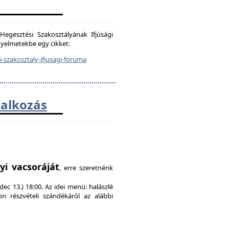
egesztési Szakosztályának Ifjúsági
igyelmetekbe egy cikket:
-szakosztaly-ifjusagi-foruma
lalkozás
!
yi vacsoráját
, erre szeretnénk
ec 13.) 18:00. Az idei menü: halászlé
on részvételi szándékáról az alábbi