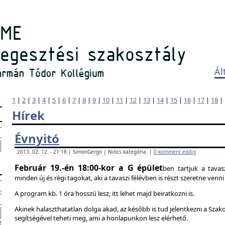
Ál
1
|
2
|
3
|
4
|
5
|
6
|
7
|
8
|
9
|
10
|
11
|
12
|
13
|
14
|
15
|
16
|
17
|
18
|
Hírek
Évnyitó
2013. 02. 12. - 21:18 | SimonGergo | Nincs kategória. |
0 komment eddig
Február 19.-én 18:00-kor a G épület
ben tartjuk a tavas
minden új és régi tagokat, aki a tavaszi félévben is részt szeretne ven
A program kb. 1 óra hosszú lesz, itt lehet majd beiratkozni is.
Akinek halaszthatatlan dolga akad, az később is tud jelentkezni a Szak
segítségével teheti meg, ami a honlapunkon lesz elérhető.