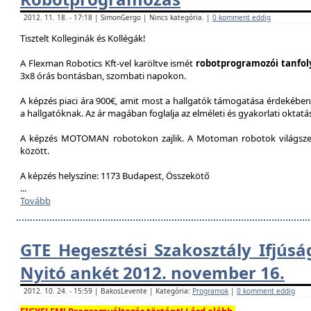
2012. 11. 18. - 17:18 | SimonGergo | Nincs kategória. |
0 komment eddig
Tisztelt Kolleginák és Kollégák!
A Flexman Robotics Kft-vel karöltve ismét
robotprogramozói tanfo
3x8 órás bontásban, szombati napokon.
A képzés piaci ára 900€, amit most a hallgatók támogatása érdekében 
a hallgatóknak. Az ár magában foglalja az elméleti és gyakorlati oktatást
A képzés MOTOMAN robotokon zajlik. A Motoman robotok világszer
között.
A képzés helyszíne: 1173 Budapest, Összekötő
...
Tovább
GTE Hegesztési Szakosztály Ifjúsá
Nyitó ankét 2012. november 16.
2012. 10. 24. - 15:59 | BakosLevente | Kategória:
Programok
|
0 komment eddig