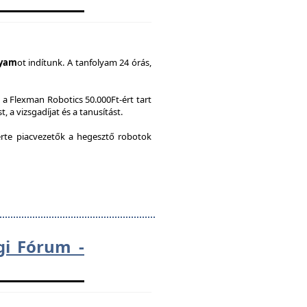
lyam
ot indítunk. A tanfolyam 24 órás,
a Flexman Robotics 50.000Ft-ért tart
, a vizsgadíjat és a tanusítást.
te piacvezetők a hegesztő robotok
gi Fórum -