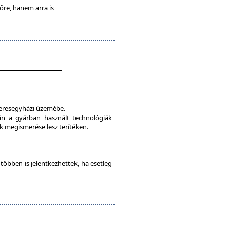
lőre, hanem arra is
veresegyházi üzemébe.
tán a gyárban használt technológiák
 megismerése lesz terítéken.
e többen is jelentkezhettek, ha esetleg