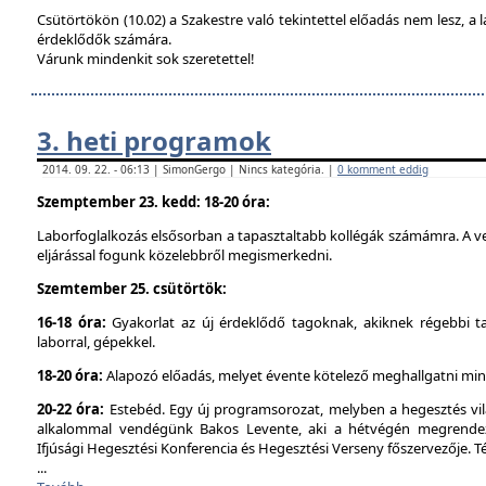
Csütörtökön (10.02) a Szakestre való tekintettel előadás nem lesz, a l
érdeklődők számára.
Várunk mindenkit sok szeretettel!
3. heti programok
2014. 09. 22. - 06:13 | SimonGergo | Nincs kategória. |
0 komment eddig
Szemptember 23. kedd: 18-20 óra:
Laborfoglalkozás elsősorban a tapasztaltabb kollégák számámra. A ve
eljárással fogunk közelebbről megismerkedni.
Szemtember 25. csütörtök:
16-18 óra:
Gyakorlat az új érdeklődő tagoknak, akiknek régebbi t
laborral, gépekkel.
18-20 óra:
Alapozó előadás, melyet évente kötelező meghallgatni min
20-22 óra:
Estebéd. Egy új programsorozat, melyben a hegesztés vilá
alkalommal vendégünk Bakos Levente, aki a hétvégén megrendez
Ifjúsági Hegesztési Konferencia és Hegesztési Verseny főszervezője. 
...