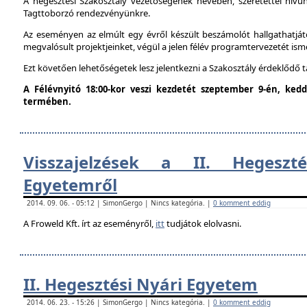
A hegesztési Szakosztály vezetőségének nevében, szeretettel hív
Tagttoborzó rendezvényünkre.
Az eseményen az elmúlt egy évről készült beszámolót hallgathatjáto
megvalósult projektjeinket, végül a jelen félév programtervezetét ism
Ezt követően lehetőségetek lesz jelentkezni a Szakosztály érdeklődő 
A Félévnyitó 18:00-kor veszi kezdetét szeptember 9-én, ke
termében.
Visszajelzések a II. Hegeszt
Egyetemről
2014. 09. 06. - 05:12 | SimonGergo | Nincs kategória. |
0 komment eddig
A Froweld Kft. írt az eseményről,
itt
tudjátok elolvasni.
II. Hegesztési Nyári Egyetem
2014. 06. 23. - 15:26 | SimonGergo | Nincs kategória. |
0 komment eddig