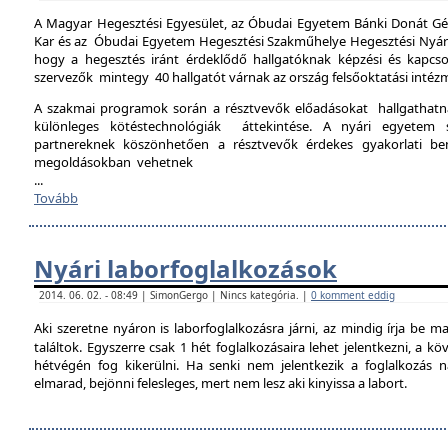
A Magyar Hegesztési Egyesület, az Óbudai Egyetem Bánki Donát Gé
Kar és az Óbudai Egyetem Hegesztési Szakműhelye Hegesztési Nyári 
hogy a hegesztés iránt érdeklődő hallgatóknak képzési és kapcso
szervezők mintegy 40 hallgatót várnak az ország felsőoktatási intéz
A szakmai programok során a résztvevők előadásokat hallgathat
különleges kötéstechnológiák áttekintése. A nyári egyetem 
partnereknek köszönhetően a résztvevők érdekes gyakorlati b
megoldásokban vehetnek
...
Tovább
Nyári laborfoglalkozások
2014. 06. 02. - 08:49 | SimonGergo | Nincs kategória. |
0 komment eddig
Aki szeretne nyáron is laborfoglalkozásra járni, az mindig írja be m
találtok. Egyszerre csak 1 hét foglalkozásaira lehet jelentkezni, a k
hétvégén fog kikerülni. Ha senki nem jelentkezik a foglalkozás na
elmarad, bejönni felesleges, mert nem lesz aki kinyissa a labort.