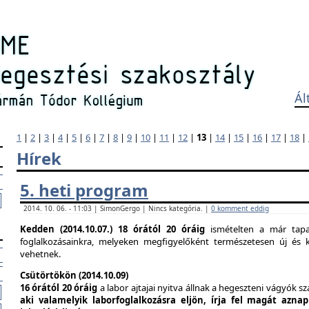
Ál
1
|
2
|
3
|
4
|
5
|
6
|
7
|
8
|
9
|
10
|
11
|
12
|
13
|
14
|
15
|
16
|
17
|
18
|
Hírek
5. heti program
2014. 10. 06. - 11:03 | SimonGergo | Nincs kategória. |
0 komment eddig
Kedden (2014.10.07.)
18 órától 20 óráig
ismételten a már tapas
foglalkozásainkra, melyeken megfigyelőként természetesen új és k
vehetnek.
Csütörtökön (2014.10.09)
16 órától 20 óráig
a labor ajtajai nyitva állnak a hegeszteni vágyók s
aki valamelyik laborfoglalkozásra eljön, írja fel magát azna