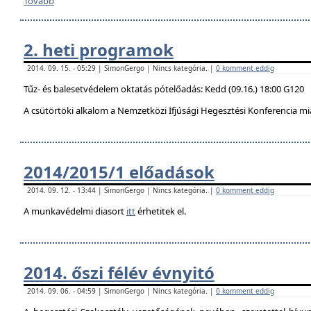
Tovább
2. heti programok
2014. 09. 15. - 05:29 | SimonGergo | Nincs kategória. |
0 komment eddig
Tűz- és balesetvédelem oktatás pótelőadás: Kedd (09.16.) 18:00 G120
A csütörtöki alkalom a Nemzetközi Ifjúsági Hegesztési Konferencia mi
2014/2015/1 előadások
2014. 09. 12. - 13:44 | SimonGergo | Nincs kategória. |
0 komment eddig
A munkavédelmi diasort
itt
érhetitek el.
2014. őszi félév évnyitó
2014. 09. 06. - 04:59 | SimonGergo | Nincs kategória. |
0 komment eddig