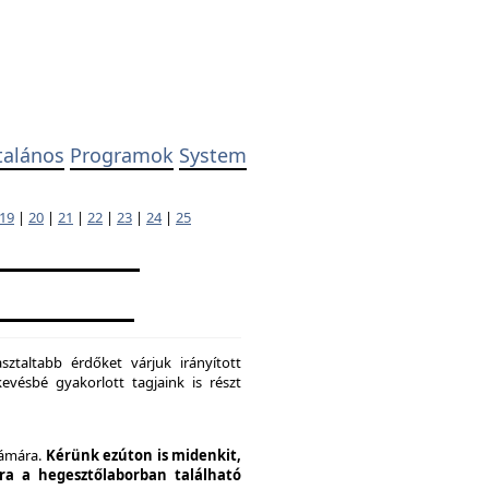
talános
Programok
System
19
|
20
|
21
|
22
|
23
|
24
|
25
ztaltabb érdőket várjuk irányított
evésbé gyakorlott tagjaink is részt
zámára.
Kérünk ezúton is midenkit,
pra a hegesztőlaborban található