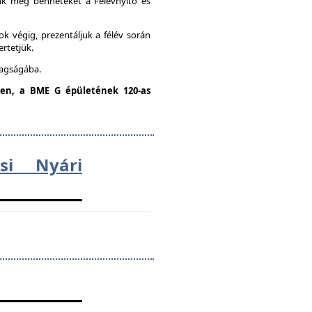
unk meg benneteket a Félévnyitó és
k végig, prezentáljuk a félév során
ertetjük.
tagságába.
dden, a BME G épületének 120-as
ési Nyári