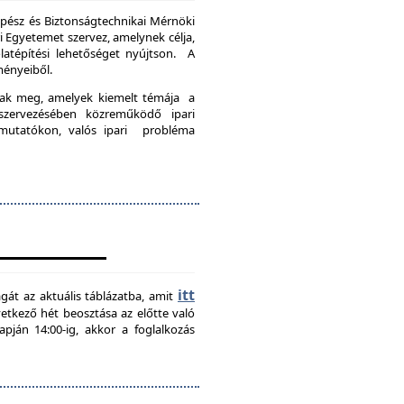
pész és Biztonságtechnikai Mérnöki
Egyetemet szervez, amelynek célja,
latépítési lehetőséget nyújtson. A
ményeiből.
nak meg, amelyek kiemelt témája a
szervezésében közreműködő ipari
emutatókon, valós ipari probléma
itt
agát az aktuális táblázatba, amit
övetkező hét beosztása az előtte való
pján 14:00-ig, akkor a foglalkozás