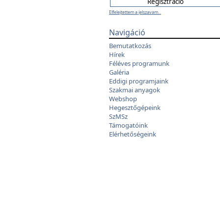
Elfelejtettem a jelszavam...
Navigáció
Bemutatkozás
Hírek
Féléves programunk
Galéria
Eddigi programjaink
Szakmai anyagok
Webshop
Hegesztőgépeink
SzMSz
Támogatóink
Elérhetőségeink