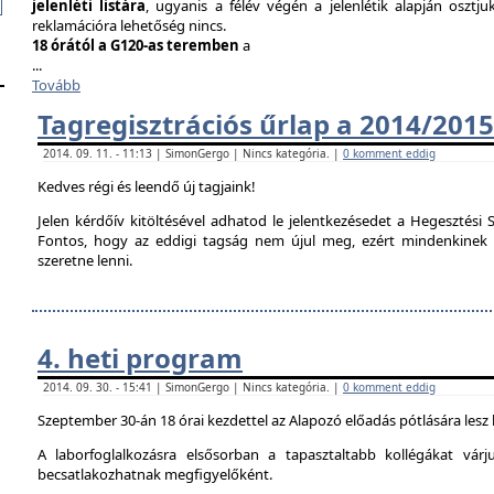
jelenléti listára
, ugyanis a félév végén a jelenlétik alapján osztju
reklamációra lehetőség nincs.
18 órától a G120-as teremben
a
...
Tovább
Tagregisztrációs űrlap a 2014/2015
2014. 09. 11. - 11:13 | SimonGergo | Nincs kategória. |
0 komment eddig
Kedves régi és leendő új tagjaink!
Jelen kérdőív kitöltésével adhatod le jelentkezésedet a Hegesztési S
Fontos, hogy az eddigi tagság nem újul meg, ezért mindenkinek ki 
szeretne lenni.
4. heti program
2014. 09. 30. - 15:41 | SimonGergo | Nincs kategória. |
0 komment eddig
Szeptember 30-án 18 órai kezdettel az Alapozó előadás pótlására lesz
A laborfoglalkozásra elsősorban a tapasztaltabb kollégákat vár
becsatlakozhatnak megfigyelőként.