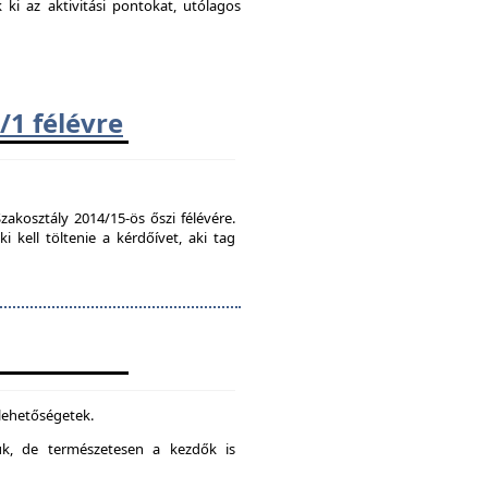
k ki az aktivitási pontokat, utólagos
/1 félévre
zakosztály 2014/15-ös őszi félévére.
kell töltenie a kérdőívet, aki tag
 lehetőségetek.
juk, de természetesen a kezdők is