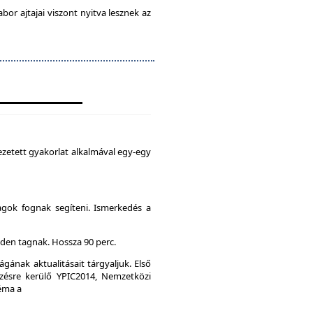
abor ajtajai viszont nyitva lesznek az
zetett gyakorlat alkalmával egy-egy
agok fognak segíteni. Ismerkedés a
den tagnak. Hossza 90 perc.
gának aktualitásait tárgyaljuk. Első
ésre kerülő YPIC2014, Nemzetközi
Téma a