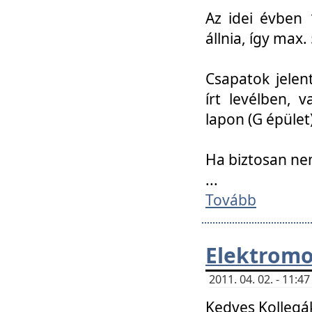
Az idei évben 
állnia, így max
Csapatok jele
írt levélben, 
lapon (G épület)
Ha biztosan ne
...
Tovább
Elektromo
2011. 04. 02. - 11:
Kedves Kollegá