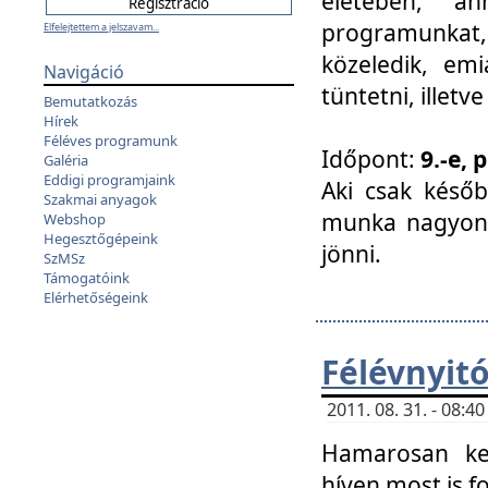
életében, a
programunkat, a
Elfelejtettem a jelszavam...
közeledik, em
Navigáció
tüntetni, illetve
Bemutatkozás
Hírek
Féléves programunk
Időpont:
9.-e, 
Galéria
Eddigi programjaink
Aki csak későb
Szakmai anyagok
munka nagyon 
Webshop
Hegesztőgépeink
jönni.
SzMSz
Támogatóink
Elérhetőségeink
Félévnyit
2011. 08. 31. - 08:
Hamarosan ke
híven most is f