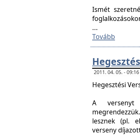
Ismét szeretné
foglalkozásoko
...
Tovább
Hegesztés
2011. 04. 05. - 09:
Hegesztési Verse
A versenyt 
megrendezzük.
lesznek (pl. e
verseny díjazo