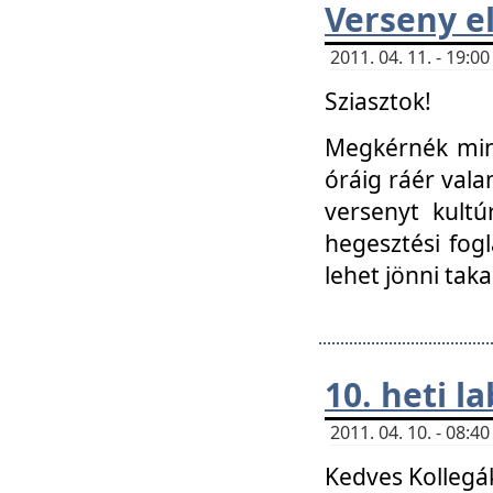
Verseny el
2011. 04. 11. - 19:
Sziasztok!
Megkérnék mind
óráig ráér vala
versenyt kultú
hegesztési fog
lehet jönni taka
10. heti l
2011. 04. 10. - 08:
Kedves Kollegá