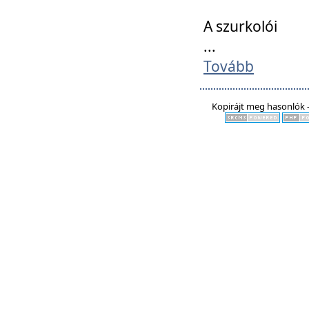
A szurkolói
...
Tovább
Kopirájt meg hasonlók -