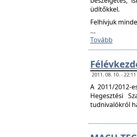
beszélgetés, i
üdítőkkel.
Felhívjuk mind
...
Tovább
Félévkezd
2011. 08. 10. - 22:
A 2011/2012-e
Hegesztési Sza
tudnivalókról 