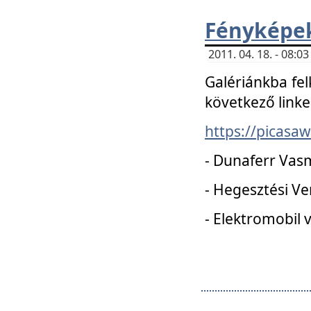
Fényképe
2011. 04. 18. - 08:
Galériánkba fel
következő linke
https://picas
- Dunaferr Vas
- Hegesztési V
- Elektromobil 