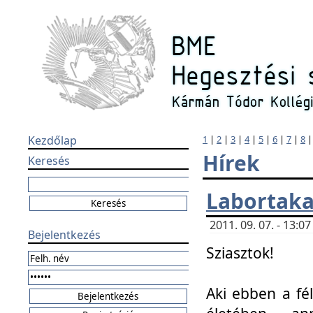
Kezdőlap
1
|
2
|
3
|
4
|
5
|
6
|
7
|
8
Hírek
Keresés
Labortaka
2011. 09. 07. - 13:
Bejelentkezés
Sziasztok!
Aki ebben a fél