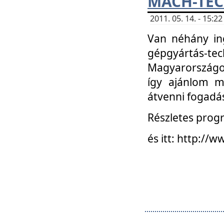
MACH-TECH
2011. 05. 14. - 15:
Van néhány in
gépgyártás-tech
Magyarországon
így ajánlom m
átvenni fogadá
Részletes progr
és itt: http:/