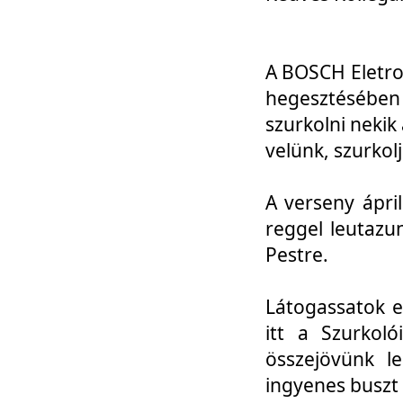
A BOSCH Eletro
hegesztésébe
szurkolni nekik
velünk, szurkol
A verseny ápri
reggel leutazu
Pestre.
Látogassatok e
itt a Szurkoló
összejövünk l
ingyenes buszt