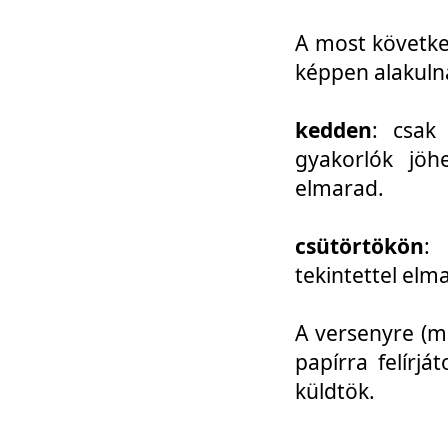
A most követke
képpen alakuln
kedden
: csak
gyakorlók jöh
elmarad.
csütörtökön
: 
tekintettel elm
A versenyre (mo
papírra felírj
küldtök.