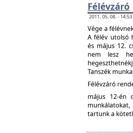
Félévzáró
2011. 05. 08. - 14:
Vége a félévnek
A félév utolsó 
és május 12. c
nem lesz heg
hegeszthetnék
Tanszék munkat
Félévzáró rend
május 12-én c
munkálatokat, 
tartunk a kötet