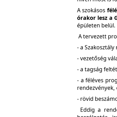
A szokásos
fél
órakor lesz a 
épületen belül.
A tervezett pr
- a Szakosztály
- vezetőség vál
- a tagság felt
- a féléves pro
rendezvények, 
- rövid beszámo
Eddig a rende