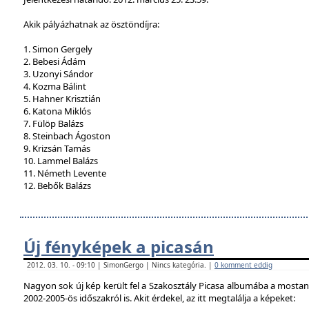
Akik pályázhatnak az ösztöndíjra:
1. Simon Gergely
2. Bebesi Ádám
3. Uzonyi Sándor
4. Kozma Bálint
5. Hahner Krisztián
6. Katona Miklós
7. Fülöp Balázs
8. Steinbach Ágoston
9. Krizsán Tamás
10. Lammel Balázs
11. Németh Levente
12. Bebők Balázs
Új fényképek a picasán
2012. 03. 10. - 09:10 | SimonGergo | Nincs kategória. |
0 komment eddig
Nagyon sok új kép került fel a Szakosztály Picasa albumába a mostan
2002-2005-ös időszakról is. Akit érdekel, az itt megtalálja a képeket: