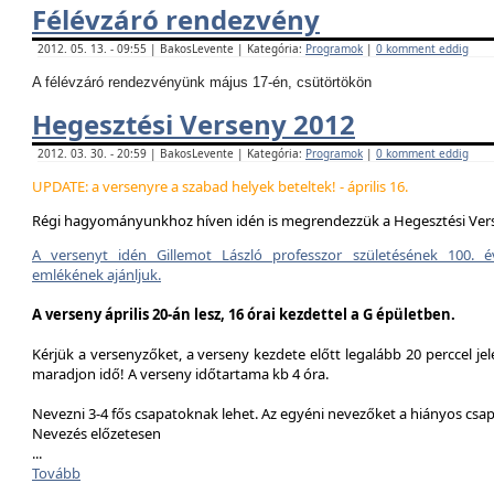
Félévzáró rendezvény
2012. 05. 13. - 09:55 | BakosLevente | Kategória:
Programok
|
0 komment eddig
A félévzáró rendezvényünk május 17-én, csütörtökön
Hegesztési Verseny 2012
2012. 03. 30. - 20:59 | BakosLevente | Kategória:
Programok
|
0 komment eddig
UPDATE: a versenyre a szabad helyek beteltek! - április 16.
Régi hagyományunkhoz híven idén is megrendezzük a Hegesztési Ver
A versenyt idén Gillemot László professzor születésének 100. é
emlékének ajánljuk.
A verseny április 20-án lesz, 16 órai kezdettel a G épületben.
Kérjük a versenyzőket, a verseny kezdete előtt legalább 20 perccel jel
maradjon idő! A verseny időtartama kb 4 óra.
Nevezni 3-4 fős csapatoknak lehet. Az egyéni nevezőket a hiányos csa
Nevezés előzetesen
...
Tovább