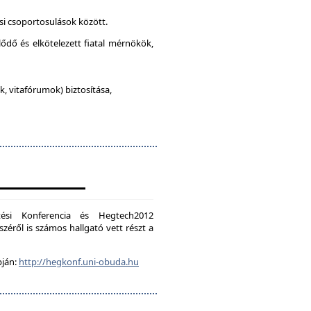
si csoportosulások között.
lődő és elkötelezett fiatal mérnökök,
, vitafórumok) biztosítása,
ési Konferencia és Hegtech2012
zéről is számos hallgató vett részt a
pján:
http://hegkonf.uni-obuda.hu