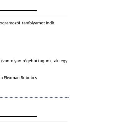
rogramozói tanfolyamot indít.
l (van olyan régebbi tagunk, aki egy
n a Flexman Robotics