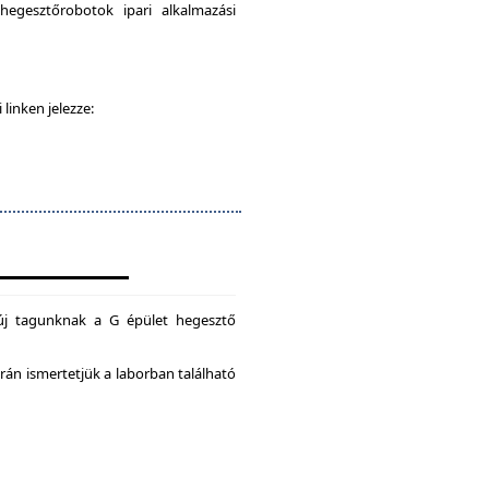
egesztőrobotok ipari alkalmazási
 linken jelezze:
új tagunknak a G épület hegesztő
án ismertetjük a laborban található