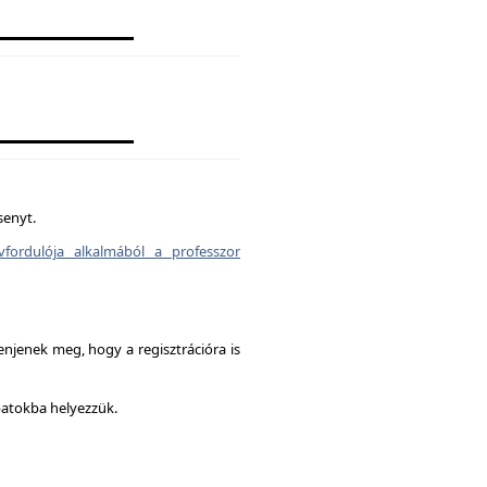
senyt.
vfordulója alkalmából a professzor
enjenek meg, hogy a regisztrációra is
patokba helyezzük.