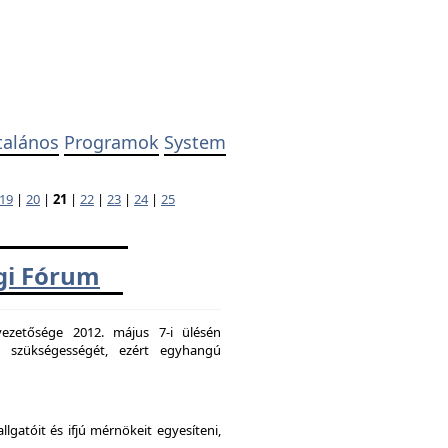
talános
Programok
System
19
|
20
|
21
|
22
|
23
|
24
|
25
ági Fórum
ezetősége 2012. május 7-i ülésén
k szükségességét, ezért egyhangú
atóit és ifjú mérnökeit egyesíteni,