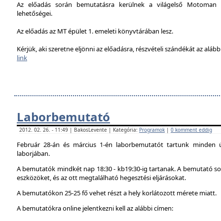
Az előadás során bemutatásra kerülnek a világelső Motoman h
lehetőségei.
Az előadás az MT épület 1. emeleti könyvtárában lesz.
Kérjük, aki szeretne eljönni az előadásra, részvételi szándékát az alábbi
link
Laborbemutató
2012. 02. 26. - 11:49 | BakosLevente | Kategória:
Programok
|
0 komment eddig
Február 28-án és március 1-én laborbemutatót tartunk minden 
laborjában.
A bemutatók mindkét nap 18:30 - kb19:30-ig tartanak. A bemutató sor
eszközöket, és az ott megtalálható hegesztési eljárásokat.
A bemutatókon 25-25 fő vehet részt a hely korlátozott mérete miatt.
A bemutatókra online jelentkezni kell az alábbi címen: