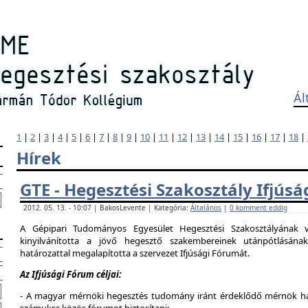
Ál
1
|
2
|
3
|
4
|
5
|
6
|
7
|
8
|
9
|
10
|
11
|
12
|
13
|
14
|
15
|
16
|
17
|
18
|
Hírek
GTE - Hegesztési Szakosztály Ifjús
2012. 05. 13. - 10:07 | BakosLevente | Kategória:
Általános
|
0 komment eddig
A Gépipari Tudományos Egyesület Hegesztési Szakosztályának v
kinyilvánította a jövő hegesztő szakembereinek utánpótlásána
határozattal megalapította a szervezet Ifjúsági Fórumát.
Az Ifjúsági Fórum céljai:
- A magyar mérnöki hegesztés tudomány iránt érdeklődő mérnök hallg