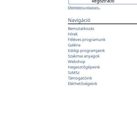
Elfelejtettem a jelszavam...
Navigáció
Bemutatkozás
Hírek
Féléves programunk
Galéria
Eddigi programjaink
Szakmai anyagok
Webshop
Hegesztőgépeink
SzMSz
Támogatóink
Elérhetőségeink