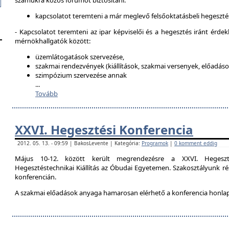
számukra közös fórumot biztosítani:
kapcsolatot teremteni a már meglevő felsőoktatásbeli hegeszté
- Kapcsolatot teremteni az ipar képviselői és a hegesztés iránt érdek
mérnökhallgatók között:
üzemlátogatások szervezése,
szakmai rendezvények (kiállítások, szakmai versenyek, előadások
szimpózium szervezése annak
...
Tovább
XXVI. Hegesztési Konferencia
2012. 05. 13. - 09:59 | BakosLevente | Kategória:
Programok
|
0 komment eddig
Május 10-12. között került megrendezésre a XXVI. Hegeszt
Hegesztéstechnikai Kiállítás az Óbudai Egyetemen. Szakosztályunk rés
konferencián.
A szakmai előadások anyaga hamarosan elérhető a konferencia honla