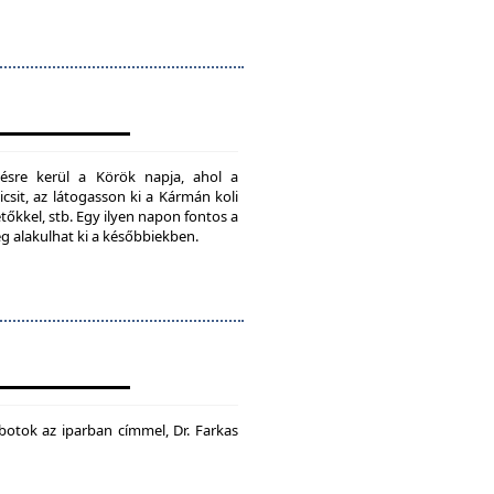
ésre kerül a Körök napja, ahol a
csit, az látogasson ki a Kármán koli
tőkkel, stb. Egy ilyen napon fontos a
ég alakulhat ki a későbbiekben.
botok az iparban címmel, Dr. Farkas