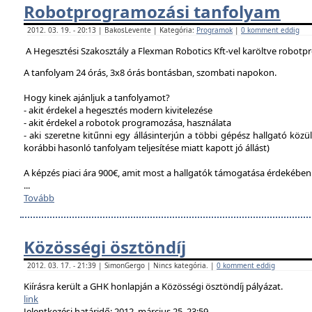
Robotprogramozási tanfolyam
2012. 03. 19. - 20:13 | BakosLevente | Kategória:
Programok
|
0 komment eddig
A Hegesztési Szakosztály a Flexman Robotics Kft-vel karöltve robotp
A tanfolyam 24 órás, 3x8 órás bontásban, szombati napokon.
Hogy kinek ajánljuk a tanfolyamot?
- akit érdekel a hegesztés modern kivitelezése
- akit érdekel a robotok programozása, használata
- aki szeretne kitűnni egy állásinterjún a többi gépész hallgató közü
korábbi hasonló tanfolyam teljesítése miatt kapott jó állást)
A képzés piaci ára 900€, amit most a hallgatók támogatása érdekébe
...
Tovább
Közösségi ösztöndíj
2012. 03. 17. - 21:39 | SimonGergo | Nincs kategória. |
0 komment eddig
Kiírásra került a GHK honlapján a Közösségi ösztöndíj pályázat.
link
Jelentkezési határidő: 2012. március 25. 23:59.