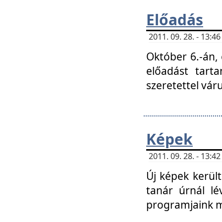
Előadás
2011. 09. 28. - 13:
Október 6.-án,
előadást tart
szeretettel vá
Képek
2011. 09. 28. - 13:
Új képek kerülte
tanár úrnál lé
programjaink m