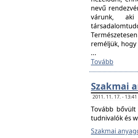
nevű rendezvén
várunk, aki
társadalomtud
Természetesen
reméljük, hogy
...
Tovább
Szakmai 
2011. 11. 17. - 13:
Tovább bővült 
tudnivalók és 
Szakmai anyag