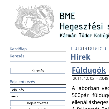
Kezdőlap
1
|
2
|
3
|
4
|
5
|
6
|
7
|
8
Hírek
Keresés
Füldugók
2011. 12. 02. - 20:
Bejelentkezés
A laborban vég
500pár füldugó
ellenállásheges