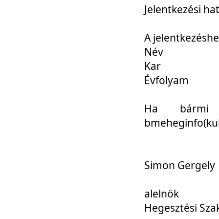
Jelentkezési ha
A jelentkezéshe
Név
Kar
Évfolyam
Ha bármi 
bmeheginfo(kuk
Simon Gergely
alelnök
Hegesztési Sza