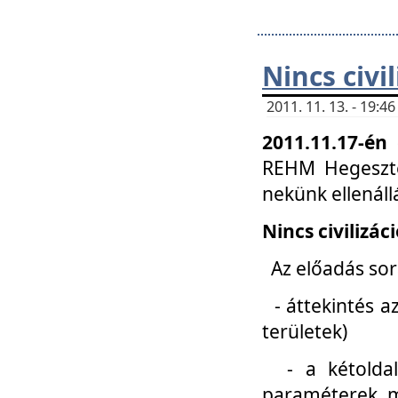
Nincs civi
2011. 11. 13. - 19:
2011.11.17-én
REHM Hegeszté
nekünk ellenál
Nincs civilizác
Az előadás sorá
- áttekintés az
területek)
- a kétoldali 
paraméterek, m