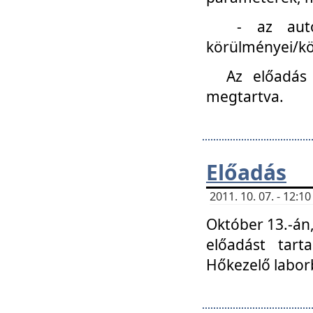
- az autóipa
körülményei/k
Az előadás
megtartva.
Előadás
2011. 10. 07. - 12:
Október 13.-án,
előadást tar
Hőkezelő labor