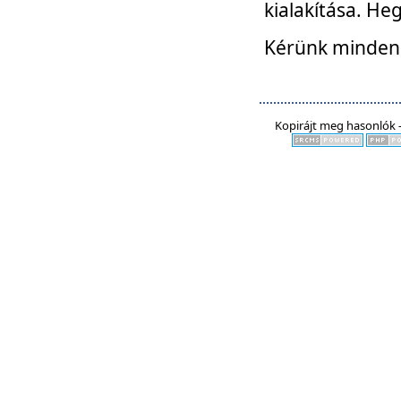
kialakítása. He
Kérünk mindenki
Kopirájt meg hasonlók -