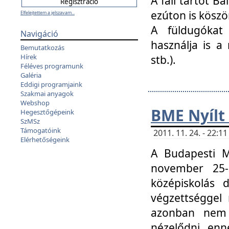
A fali tartót B
ezúton is köszö
Elfelejtettem a jelszavam...
A füldugókat
Navigáció
használja is a 
Bemutatkozás
Hírek
stb.).
Féléves programunk
Galéria
Eddigi programjaink
Szakmai anyagok
Webshop
BME Nyílt
Hegesztőgépeink
SzMSz
Támogatóink
2011. 11. 24. - 22:
Elérhetőségeink
A Budapesti 
november 25-
középiskolás d
végzettséggel
azonban nem 
nézelődni, enn