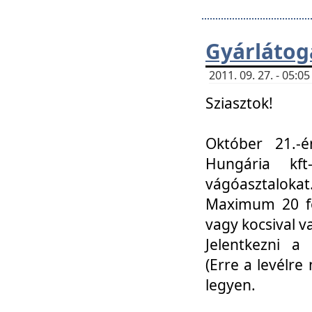
Gyárlátoga
2011. 09. 27. - 05:
Sziasztok!
Október 21.-é
Hungária kf
vágóasztalokat
Maximum 20 fő
vagy kocsival 
Jelentkezni a 
(Erre a levélre 
legyen.