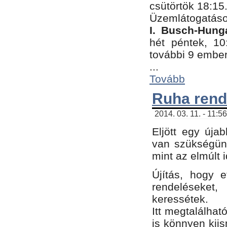
csütörtök 18:15
Üzemlátogatáso
I. Busch-Hung
hét péntek, 10
további 9 embe
...
Tovább
Ruha rend
2014. 03. 11. - 11:5
Eljött egy úja
van szükségünk
mint az elmúlt
Újítás, hogy e
rendelések
keressétek.
Itt megtalálhat
is könnyen kii