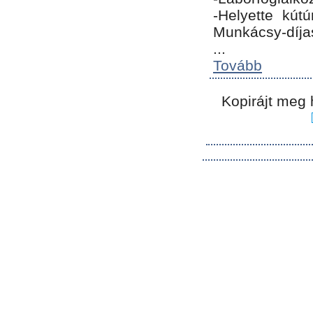
-Helyette kút
Munkácsy-díja
...
Tovább
Kopirájt meg 