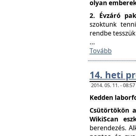
olyan embereke
2. Évzáró pa
szoktunk tenn
rendbe tesszü
...
Tovább
14. heti 
2014. 05. 11. - 08:
Kedden laborfo
Csütörtökön a
WikiScan eszk
berendezés. Al