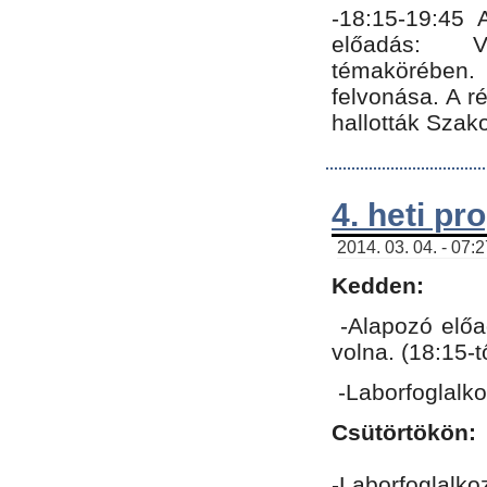
-18:15-19:45
előadás: Vo
témakörében.
felvonása. A 
hallották Szako
4. heti p
2014. 03. 04. - 07:
Kedden:
-Alapozó előa
volna. (18:15-
-Laborfoglalk
Csütörtökön:
-Laborfoglalko