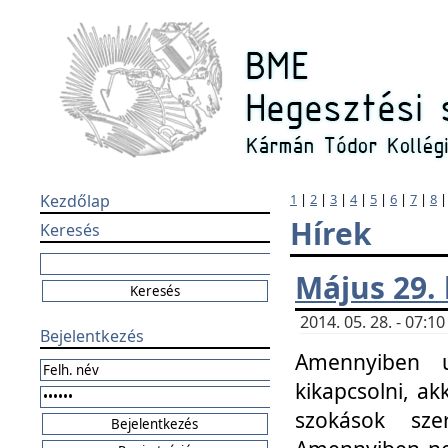
Kezdőlap
1
|
2
|
3
|
4
|
5
|
6
|
7
|
8
Hírek
Keresés
Május 29.
2014. 05. 28. - 07:
Bejelentkezés
Amennyiben u
kikapcsolni, ak
szokások sze