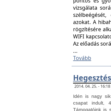
pontos és gyor
vizsgálata so
szélbeégését, 
azokat. A hibah
rögzítésére alk
WIFI kapcsolat
Az előadás sor
...
Tovább
Hegesztés
2014. 04. 25. - 16:
Idén is nagy sik
csapat indult, 
Támogatóink is 