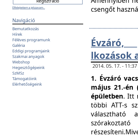
Amennyiben nem
csengőt haszná
Elfelejtettem a jelszavam...
Navigáció
Bemutatkozás
Hírek
Évzáró, 
Féléves programunk
Galéria
Eddigi programjaink
lkozások 
Szakmai anyagok
Webshop
2014. 05. 17. - 11:
Hegesztőgépeink
SzMSz
1. Évzáró vac
Támogatóink
Elérhetőségeink
május 21.-én 
épületben
. It
többi ATT-s sz
választható 
szórakoztató
részesíteni.Miv