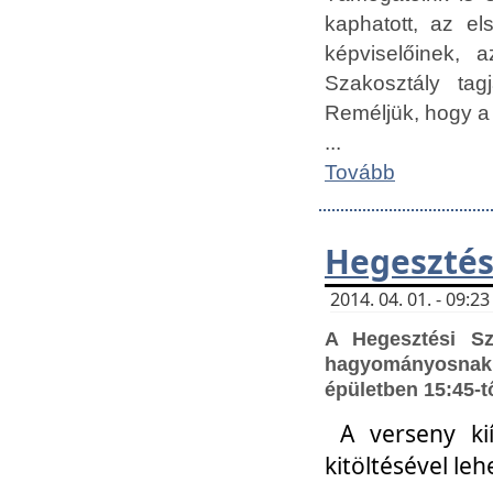
kaphatott, az e
képviselőinek,
Szakosztály tag
Reméljük, hogy a
...
Tovább
Hegesztés
2014. 04. 01. - 09:
A Hegesztési S
hagyományosnak 
épületben 15:45-t
A verseny ki
kitöltésével leh