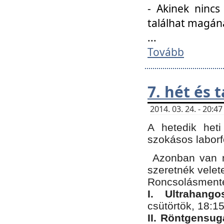
- Akinek nincs
találhat magán
...
Tovább
7. hét és 
2014. 03. 24. - 20:
A hetedik heti
szokásos labor
Azonban van n
szeretnék velet
Roncsolásmente
I. Ultrahang
csütörtök, 18:15
II. Röntgensug