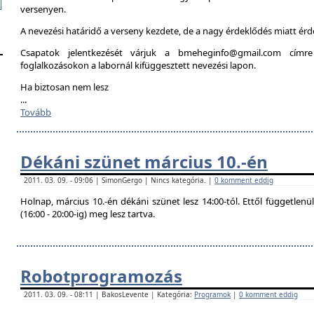
versenyen.
A nevezési határidő a verseny kezdete, de a nagy érdeklődés miatt é
Csapatok jelentkezését várjuk a bmeheginfo@gmail.com címre
foglalkozásokon a labornál kifüggesztett nevezési lapon.
Ha biztosan nem lesz
...
Tovább
Dékáni szünet március 10.-én
2011. 03. 09. - 09:06 | SimonGergo | Nincs kategória. |
0 komment eddig
Holnap, március 10.-én dékáni szünet lesz 14:00-tól. Ettől független
(16:00 - 20:00-ig) meg lesz tartva.
Robotprogramozás
2011. 03. 09. - 08:11 | BakosLevente | Kategória:
Programok
|
0 komment eddig