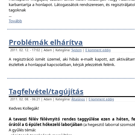
karbantartja a honlapot. Látogassátok rendszeresen, és regisztráljat
tagoknak
...
Tovább
Problémák elhárítva
2011. 02. 12. - 17:02 | Adam | Kategória:
System
|
0 komment eddig
A regisztráció ismét üzemel, aki hibás e-mailt kapott, azt aktivál
észleltek a honlappal kapcsolatban, kérjük jelezzétek felénk.
Tagfelvétel/tagújítás
2011. 02. 08. - 06:21 | Adam | Kategória:
Általános
|
0 komment eddig
Kedves Kollegák!
A tavaszi félév félévnyitó rendes taggyűlése ezen a héten, f
órától a G épület hőkezelő laborjában
(a hegesztő laborral szomsz
A gyűlés témái: