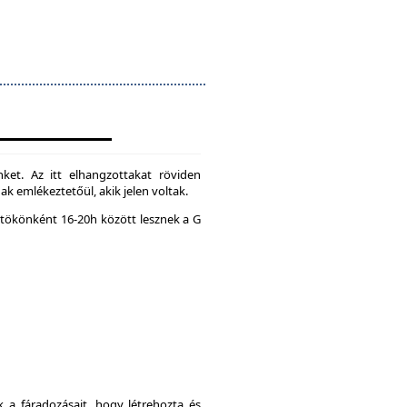
ket. Az itt elhangzottakat röviden
k emlékeztetőül, akik jelen voltak.
tökönként 16-20h között lesznek a G
a fáradozásait, hogy létrehozta és