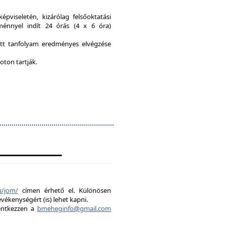
viseletén, kizárólag felsőoktatási
ménnyel indít 24 órás (4 x 6 óra)
ott tanfolyam eredményes elvégzése
oton tartják.
u/jom/
címen érhető el. Különösen
evékenységért (is) lehet kapni.
lentkezzen a
bmeheginfo@gmail.com