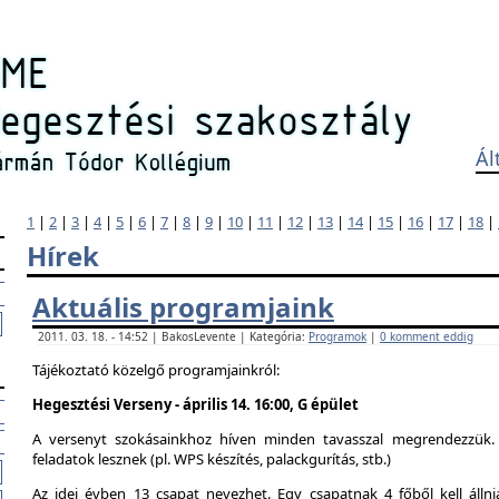
Ál
1
|
2
|
3
|
4
|
5
|
6
|
7
|
8
|
9
|
10
|
11
|
12
|
13
|
14
|
15
|
16
|
17
|
18
|
Hírek
Aktuális programjaink
2011. 03. 18. - 14:52 | BakosLevente | Kategória:
Programok
|
0 komment eddig
Tájékoztató közelgő programjainkról:
Hegesztési Verseny - április 14. 16:00, G épület
A versenyt szokásainkhoz híven minden tavasszal megrendezzük. 
feladatok lesznek (pl. WPS készítés, palackgurítás, stb.)
Az idei évben 13 csapat nevezhet. Egy csapatnak 4 főből kell álln