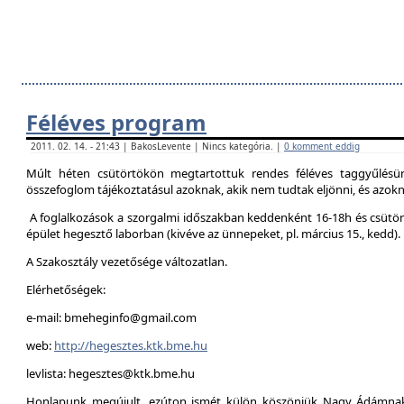
Féléves program
2011. 02. 14. - 21:43 | BakosLevente | Nincs kategória. |
0 komment eddig
Múlt héten csütörtökön megtartottuk rendes féléves taggyűlésün
összefoglom tájékoztatásul azoknak, akik nem tudtak eljönni, és azokna
A foglalkozások a szorgalmi időszakban keddenként 16-18h és csütör
épület hegesztő laborban (kivéve az ünnepeket, pl. március 15., kedd).
A Szakosztály vezetősége változatlan.
Elérhetőségek:
e-mail: bmeheginfo@gmail.com
web:
http://hegesztes.ktk.bme.hu
levlista: hegesztes@ktk.bme.hu
Honlapunk megújult, ezúton ismét külön köszönjük Nagy Ádámnak 