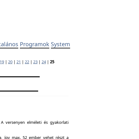
talános
Programok
System
19
|
20
|
21
|
22
|
23
|
24
|
25
A versenyen elméleti és gyakorlati
ia, így max. 52 ember vehet részt a