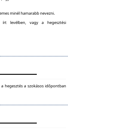
rdemes minél hamarabb nevezni.
 írt levélben, vagy a hegesztési
ül a hegesztés a szokásos időpontban