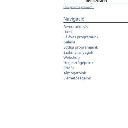
Elfelejtettem a jelszavam...
Navigáció
Bemutatkozás
Hírek
Féléves programunk
Galéria
Eddigi programjaink
Szakmai anyagok
Webshop
Hegesztőgépeink
SzMSz
Támogatóink
Elérhetőségeink