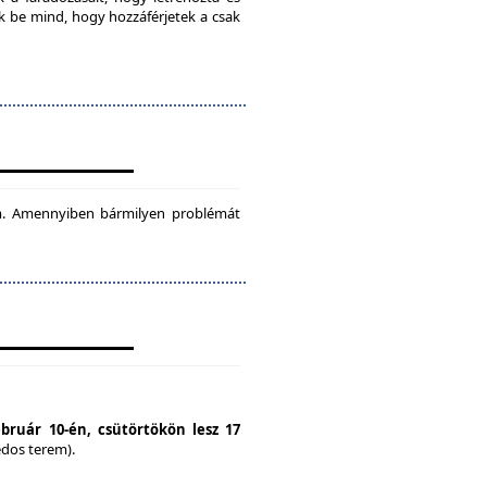
ok be mind, hogy hozzáférjetek a csak
tam. Amennyiben bármilyen problémát
ebruár 10-én, csütörtökön lesz 17
édos terem).