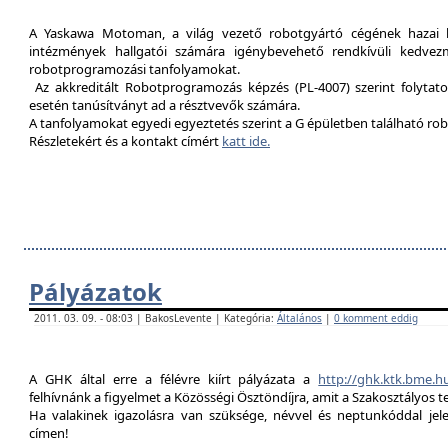
A Yaskawa Motoman, a világ vezető robotgyártó cégének hazai kép
intézmények hallgatói számára igénybevehető rendkívüli kedvez
robotprogramozási tanfolyamokat.
Az akkreditált Robotprogramozás képzés (PL-4007) szerint folytat
esetén tanúsítványt ad a résztvevők számára.
A tanfolyamokat egyedi egyeztetés szerint a G épületben található rob
Részletekért és a kontakt címért
katt ide.
Pályázatok
2011. 03. 09. - 08:03 | BakosLevente | Kategória:
Általános
|
0 komment eddig
A GHK által erre a félévre kiírt pályázata a
http://ghk.ktk.bme.h
felhívnánk a figyelmet a Közösségi Ösztöndíjra, amit a Szakosztályos t
Ha valakinek igazolásra van szüksége, névvel és neptunkóddal je
címen!