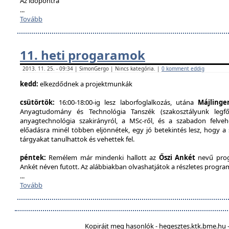
Az időpontra
...
Tovább
11. heti progaramok
2013. 11. 25. - 09:34 | SimonGergo | Nincs kategória. |
0 komment eddig
kedd:
elkezdődnek a projektmunkák
csütörtök:
16:00-18:00-ig lesz laborfoglalkozás, utána
Májlinge
Anyagtudomány és Technológia Tanszék (szakosztályunk legfőb
anyagtechnológia szakirányról, a MSc-ről, és a szabadon felveh
előadásra minél többen eljönnétek, egy jó betekintés lesz, hogy a
tárgyakat tanulhattok és vehettek fel.
péntek:
Remélem már mindenki hallott az
Őszi Ankét
nevű prog
Ankét néven futott. Az alábbiakban olvashatjátok a részletes program
...
Tovább
Kopirájt meg hasonlók - hegesztes.ktk.bme.hu -