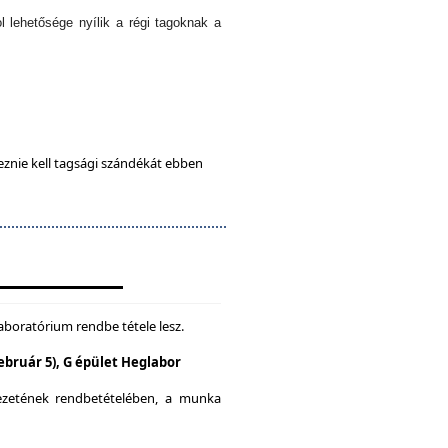
l lehetősége nyílik a régi tagoknak a
eznie kell tagsági szándékát ebben
aboratórium rendbe tétele lesz.
Február 5), G épület Heglabor
yezetének rendbetételében, a munka