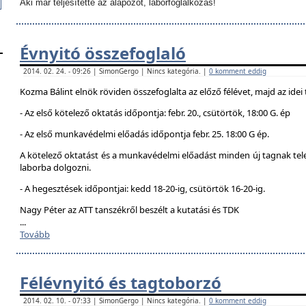
Aki már teljesítette az alapozót, laborfoglalkozás!
Évnyitó összefoglaló
2014. 02. 24. - 09:26 | SimonGergo | Nincs kategória. |
0 komment eddig
Kozma Bálint elnök röviden összefoglalta az előző félévet, majd az idei 
- Az első kötelező oktatás időpontja: febr. 20., csütörtök, 18:00 G. ép
- Az első munkavédelmi előadás időpontja febr. 25. 18:00 G ép.
A kötelező oktatást és a munkavédelmi előadást minden új tagnak telej
laborba dolgozni.
- A hegesztések időpontjai: kedd 18-20-ig, csütörtök 16-20-ig.
Nagy Péter az ATT tanszékről beszélt a kutatási és TDK
...
Tovább
Félévnyitó és tagtoborzó
2014. 02. 10. - 07:33 | SimonGergo | Nincs kategória. |
0 komment eddig