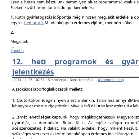
Ezen a héten nem készülünk semmilyen plusz programmal, csak a sz
Ezeken kívül három fontos dolgot kiemelnék:
1.
Rutin gyárlátogatás időpontja még nincsen meg, akit érdekel a dol
egy kis
bemutató.
Mindenképpen érdemes eljönni, megnézni őket.
2.
Megjöttek
...
Tovább
12. heti programok és gyárl
jelentkezés
2013. 11. 26. - 07:54 | SimonGergo | Nincs kategória. |
0 komment eddig
A szokásos laborfoglalkozások mellett:
1. Csütörtökön Idegen nyelvű est a Bánkin. Talán lesz annyi BME-s
kihagyta az most tudja pótolni. Mivel késő délután lesz ezért üti a la
2. Ismét lehetőséget kaptunk, hogy meglátogathassuk Magyarorsz
gyártóját, a dombóvári Rutin Kft-t. Az egész világra exportá
acélszerkezeteit, hidakat. Ha valakit érdekel, hogy miként készült,
szükséges szerkezet akkor mindenképpen érdemes ide ellátogatni.