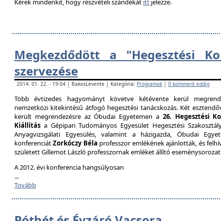
Kérek mindenkit, hogy részvételi szándékát
itt
jelezze.
Megkezdődött a "Hegesztési Kon
szervezése
2014. 01. 22. - 19:04 | BakosLevente | Kategória:
Programok
|
0 komment eddig
Több évtizedes hagyományt követve kétévente kerül megrende
nemzetközi kitekintésű átfogó hegesztési tanácskozás. Két esztendőv
került megrendezésre az Óbudai Egyetemen a
26. Hegesztési K
Kiállítás
a Gépipari Tudományos Egyesület Hegesztési Szakosztály
Anyagvizsgálati Egyesülés, valamint a házigazda, Óbudai Egy
konferenciát
Zorkóczy Béla
professzor emlékének ajánlották, és felhí
született Gillemot László professzornak emléket állító eseménysorozat
A 2012. évi konferencia hangsúlyosan
...
Tovább
Póthét és Évzáró Vacsora