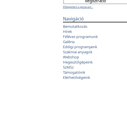
Elfelejtettem a jelszavam...
Navigáció
Bemutatkozás
Hírek
Féléves programunk
Galéria
Eddigi programjaink
Szakmai anyagok
Webshop
Hegesztőgépeink
SzMSz
Támogatóink
Elérhetőségeink