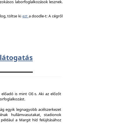
okásos laborfoglalkozások lesznek.
og, töltse ki
ezt
a doodle-t: A cégről
átogatás
 előadó is mint OE-s. Aki az előzőt
borfoglalkozást.
ág egyik legnagyobb acélszerkezet
lnak hullámvasutakat, stadionok
 például a Margit híd felújításához