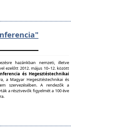
ferencia"
zésre hazánkban nemzeti, illetve
el ezelőtt 2012. május 10–12. között
onferencia és Hegesztéstechnikai
a, a Magyar Hegesztéstechnikai és
etem szervezésében. A rendezők a
vták a résztvevők figyelmét a 100 éve
ra.