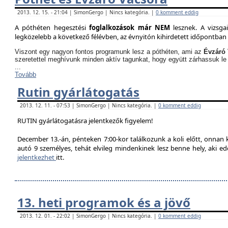
2013. 12. 15. - 21:04 | SimonGergo | Nincs kategória. |
0 komment eddig
A póthéten hegesztési
foglalkozások már NEM
lesznek. A vizsga
legközelebb a következő félévben, az évnyitón kihirdetett időpontban 
Viszont egy nagyon fontos programunk lesz a póthéten, ami az
Évzáró 
szeretettel meghívunk minden aktív tagunkat, hogy együtt zárhassuk le
...
Tovább
Rutin gyárlátogatás
2013. 12. 11. - 07:53 | SimonGergo | Nincs kategória. |
0 komment eddig
RUTIN gyárlátogatásra jelentkezők figyelem!
December 13.-án, pénteken 7:00-kor találkozunk a koli előtt, onnan
autó 9 személyes, tehát elvileg mindenkinek lesz benne hely, aki edd
jelentkezhet
itt.
13. heti programok és a jövő
2013. 12. 01. - 22:02 | SimonGergo | Nincs kategória. |
0 komment eddig