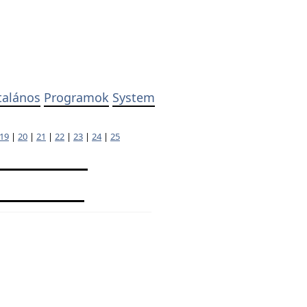
talános
Programok
System
19
|
20
|
21
|
22
|
23
|
24
|
25