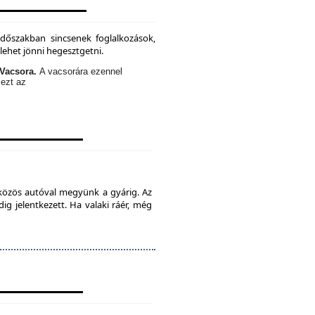
időszakban sincsenek foglalkozások,
lehet jönni hegesztgetni.
Vacsora.
A vacsorára ezennel
 ezt az
 közös autóval megyünk a gyárig. Az
ig jelentkezett. Ha valaki ráér, még