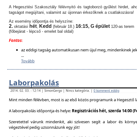
A Hegesztési Szakosztály félévnyitó és tagtoborzó gyűlést hirdet, aho
tagságot megújítani, valamint az újonnan érkezőknek a csatlakozásra!
Az esemény időpontja és helyszíne:
2.
hét
Kedd
16:15,
G épület
oktatási
,
(február 18.)
120-as terem
(főbejárat - lépcső - emelet bal oldal)
Fontos
:
az eddigi tagság automatikusan nem újul meg, mindenkinek jel
...
Tovább
Laborpakolás
2014. 02. 03. - 12:14 | SimonGergo | Nincs kategória. |
0 komment eddig
Mint minden félévben, most is az első közös programunk a Hegesztő l
A laborpakolás időpontja és helye:
Regisztrációs hét, szerda 14:00 (
Szeretettel várunk mindenkit, aki szívesen segít a labor és körn
végeztével pedig uzsonnázunk egy jót!