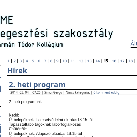
Ál
1
|
2
|
3
|
4
|
5
|
6
|
7
|
8
|
9
|
10
|
11
|
12
|
13
|
14
|
15
|
16
|
17
|
18
|
Hírek
2. heti program
2014. 03. 04. - 07:25 | SimonGergo | Nincs kategória. |
0 komment eddig
2. heti programunk:
Kedd:
Új belépőknek: balesetvédelmi oktatás18:15-től.
Tapasztaltabb tagoknak laborfoglalkozás
Csütörtök:
Új belépőknek: Alapozó előadás 18:15-től