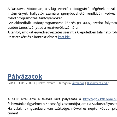
A Yaskawa Motoman, a világ vezető robotgyártó cégének hazai kép
intézmények hallgatói számára igénybevehető rendkívüli kedvez
robotprogramozási tanfolyamokat.
Az akkreditált Robotprogramozás képzés (PL-4007) szerint folytat
esetén tanúsítványt ad a résztvevők számára.
A tanfolyamokat egyedi egyeztetés szerint a G épületben található rob
Részletekért és a kontakt címért
katt ide.
Pályázatok
2011. 03. 09. - 08:03 | BakosLevente | Kategória:
Általános
|
0 komment eddig
A GHK által erre a félévre kiírt pályázata a
http://ghk.ktk.bme.h
felhívnánk a figyelmet a Közösségi Ösztöndíjra, amit a Szakosztályos t
Ha valakinek igazolásra van szüksége, névvel és neptunkóddal je
címen!