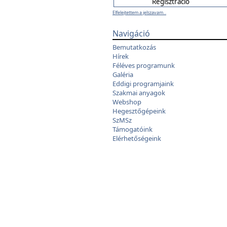
Elfelejtettem a jelszavam...
Navigáció
Bemutatkozás
Hírek
Féléves programunk
Galéria
Eddigi programjaink
Szakmai anyagok
Webshop
Hegesztőgépeink
SzMSz
Támogatóink
Elérhetőségeink