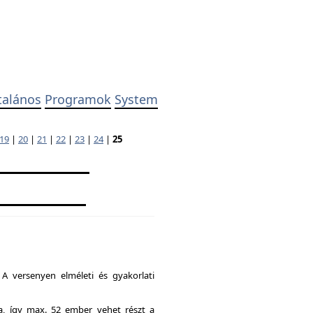
talános
Programok
System
19
|
20
|
21
|
22
|
23
|
24
|
25
A versenyen elméleti és gyakorlati
ia, így max. 52 ember vehet részt a