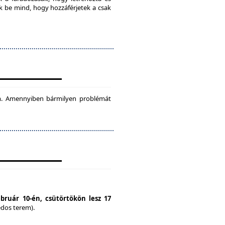
ok be mind, hogy hozzáférjetek a csak
tam. Amennyiben bármilyen problémát
ebruár 10-én, csütörtökön lesz 17
édos terem).