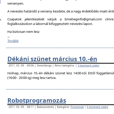
versenyen.
A nevezési határidő a verseny kezdete, de a nagy érdeklődés miatt é
Csapatok jelentkezését várjuk a bmeheginfo@gmail.com címre
foglalkozásokon a labornál kifüggesztett nevezési lapon.
Ha biztosan nem lesz
...
Tovább
Dékáni szünet március 10.-én
2011. 03. 09. - 09:06 | SimonGergo | Nincs kategória. |
0 komment eddig
Holnap, március 10.-én dékáni szünet lesz 14:00-tól. Ettől független
(16:00 - 20:00-ig) meg lesz tartva.
Robotprogramozás
2011. 03. 09. - 08:11 | BakosLevente | Kategória:
Programok
|
0 komment eddig