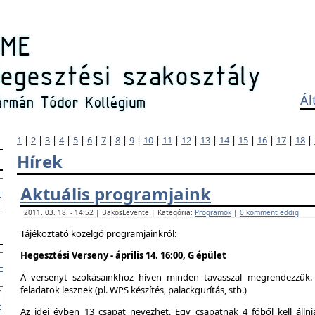
Ál
1
|
2
|
3
|
4
|
5
|
6
|
7
|
8
|
9
|
10
|
11
|
12
|
13
|
14
|
15
|
16
|
17
|
18
|
Hírek
Aktuális programjaink
2011. 03. 18. - 14:52 | BakosLevente | Kategória:
Programok
|
0 komment eddig
Tájékoztató közelgő programjainkról:
Hegesztési Verseny - április 14. 16:00, G épület
A versenyt szokásainkhoz híven minden tavasszal megrendezzük. 
feladatok lesznek (pl. WPS készítés, palackgurítás, stb.)
Az idei évben 13 csapat nevezhet. Egy csapatnak 4 főből kell álln