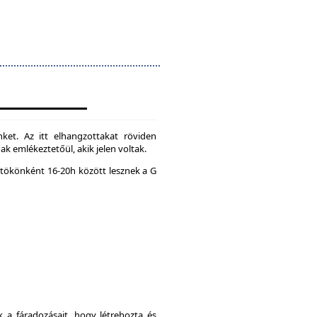
ket. Az itt elhangzottakat röviden
k emlékeztetőül, akik jelen voltak.
tökönként 16-20h között lesznek a G
a fáradozásait, hogy létrehozta és