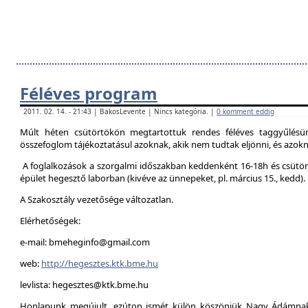
Féléves program
2011. 02. 14. - 21:43 | BakosLevente | Nincs kategória. |
0 komment eddig
Múlt héten csütörtökön megtartottuk rendes féléves taggyűlésün
összefoglom tájékoztatásul azoknak, akik nem tudtak eljönni, és azokna
A foglalkozások a szorgalmi időszakban keddenként 16-18h és csütör
épület hegesztő laborban (kivéve az ünnepeket, pl. március 15., kedd).
A Szakosztály vezetősége változatlan.
Elérhetőségek:
e-mail: bmeheginfo@gmail.com
web:
http://hegesztes.ktk.bme.hu
levlista: hegesztes@ktk.bme.hu
Honlapunk megújult, ezúton ismét külön köszönjük Nagy Ádámnak 