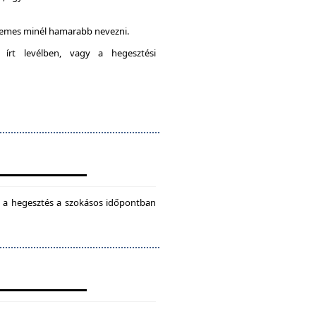
rdemes minél hamarabb nevezni.
 írt levélben, vagy a hegesztési
ül a hegesztés a szokásos időpontban