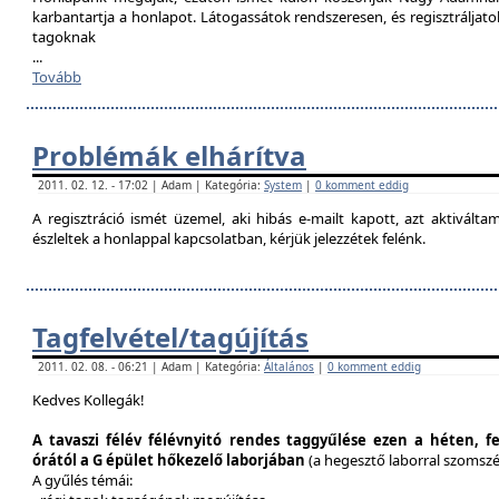
karbantartja a honlapot. Látogassátok rendszeresen, és regisztráljat
tagoknak
...
Tovább
Problémák elhárítva
2011. 02. 12. - 17:02 | Adam | Kategória:
System
|
0 komment eddig
A regisztráció ismét üzemel, aki hibás e-mailt kapott, azt aktivál
észleltek a honlappal kapcsolatban, kérjük jelezzétek felénk.
Tagfelvétel/tagújítás
2011. 02. 08. - 06:21 | Adam | Kategória:
Általános
|
0 komment eddig
Kedves Kollegák!
A tavaszi félév félévnyitó rendes taggyűlése ezen a héten, f
órától a G épület hőkezelő laborjában
(a hegesztő laborral szomsz
A gyűlés témái: