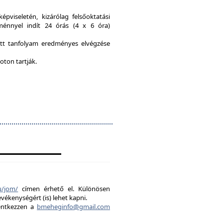
viseletén, kizárólag felsőoktatási
ménnyel indít 24 órás (4 x 6 óra)
ott tanfolyam eredményes elvégzése
oton tartják.
u/jom/
címen érhető el. Különösen
evékenységért (is) lehet kapni.
lentkezzen a
bmeheginfo@gmail.com