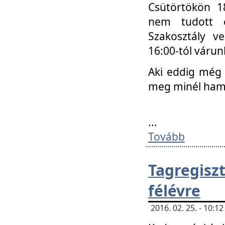
Csütörtökön 18
nem tudott e
Szakosztály v
16:00-tól váru
Aki eddig még 
meg minél ham
...
Tovább
Tagregis
félévre
2016. 02. 25. - 10: