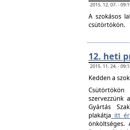
2015. 12. 07. - 09
A szokásos la
csütörtökön.
12. heti
2015. 11. 24. - 09
Kedden a szoká
Csütörtökö
szervezzünk a
Gyártás Szak
plakátja
itt ér
önköltséges. 