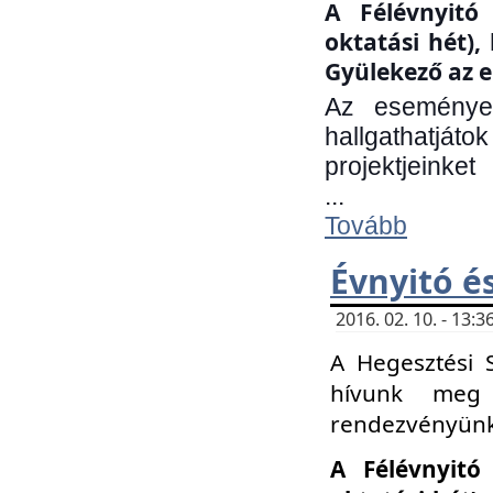
A Félévnyitó 
oktatási hét)
Gyülekező az e
Az eseményen
hallgathatjáto
projektjeinket
...
Tovább
Évnyitó é
2016. 02. 10. - 13
A Hegesztési 
hívunk meg 
rendezvényünk
A Félévnyitó