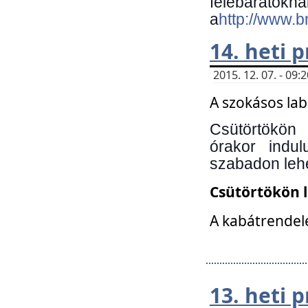
felebará
a
http://www.
14. heti
2015. 12. 07. - 09
A szokásos la
Csütörtökön
órakor indu
szabadon lehe
Csütörtökön 
A kabátrendelé
13. heti