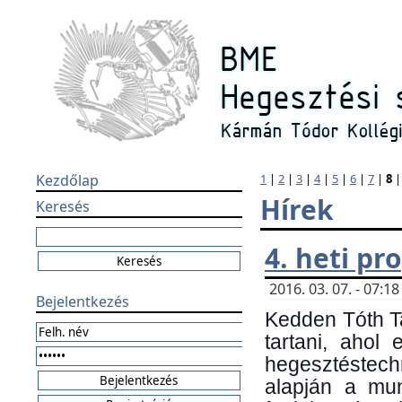
Kezdőlap
1
|
2
|
3
|
4
|
5
|
6
|
7
|
8
Hírek
Keresés
4. heti p
2016. 03. 07. - 07:
Bejelentkezés
Kedden Tóth Ta
tartani, ahol
hegesztéstechn
alapján a mun