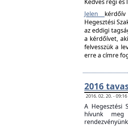
Kedves régi és 
Jelen
kérdőív
Hegesztési Szak
az eddigi tagsá
a kérdőívet, ak
felvesszük a le
erre a címre fo
2016 tavas
2016. 02. 20. - 09:
A Hegesztési S
hívunk meg 
rendezvényünk