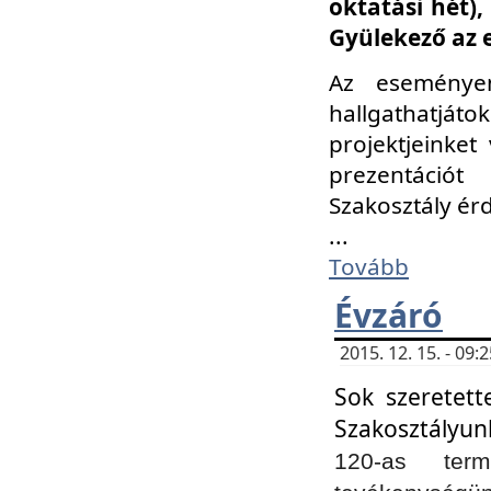
oktatási hét)
Gyülekező az 
Az eseménye
hallgathatjáto
projektjeinket
prezentációt
Szakosztály ér
...
Tovább
Évzáró
2015. 12. 15. - 09
Sok szeretett
Szakosztályun
120-as ter