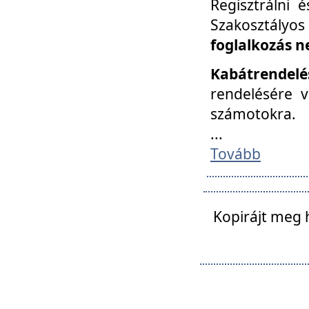
Regisztrálni 
Szakosztályos
foglalkozás n
Kabátrendelé
rendelésére v
számotokra.
...
Tovább
Kopirájt meg 