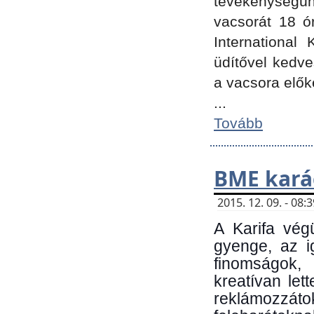
tevékenységünk
vacsorát 18 ó
International 
üdítővel kedv
a vacsora elők
...
Tovább
BME kará
2015. 12. 09. - 08
A Karifa vég
gyenge, az i
finomságok,
kreatívan let
reklámozzá