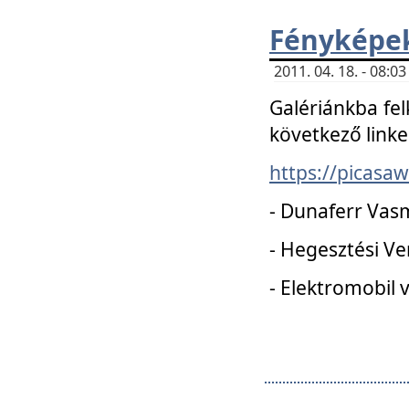
Fényképe
2011. 04. 18. - 08:
Galériánkba fel
következő linke
https://picas
- Dunaferr Vas
- Hegesztési V
- Elektromobil 