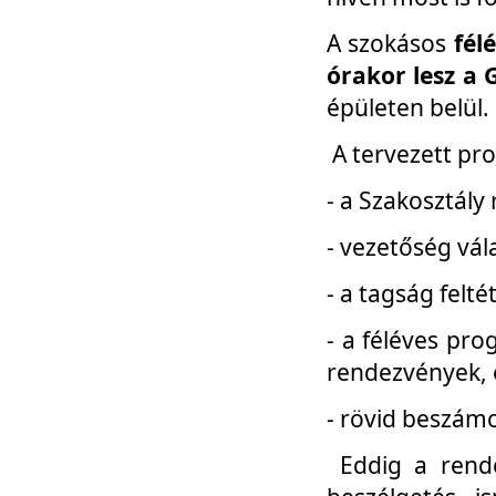
A szokásos
fél
órakor lesz a 
épületen belül.
A tervezett pr
- a Szakosztály
- vezetőség vál
- a tagság felt
- a féléves pro
rendezvények, 
- rövid beszámo
Eddig a rende