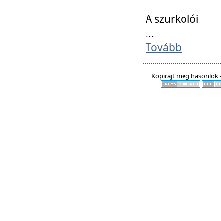
A szurkolói
...
Tovább
Kopirájt meg hasonlók -