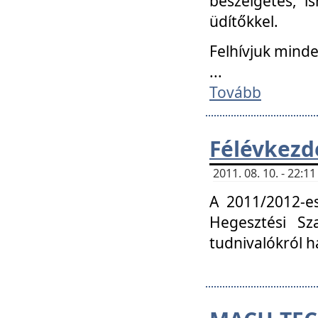
beszélgetés, i
üdítőkkel.
Felhívjuk mind
...
Tovább
Félévkezd
2011. 08. 10. - 22:
A 2011/2012-e
Hegesztési Sza
tudnivalókról 