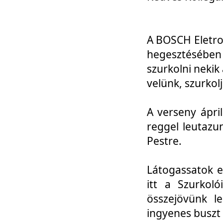
A BOSCH Eletro
hegesztésébe
szurkolni nekik
velünk, szurkol
A verseny ápri
reggel leutazu
Pestre.
Látogassatok e
itt a Szurkoló
összejövünk l
ingyenes buszt