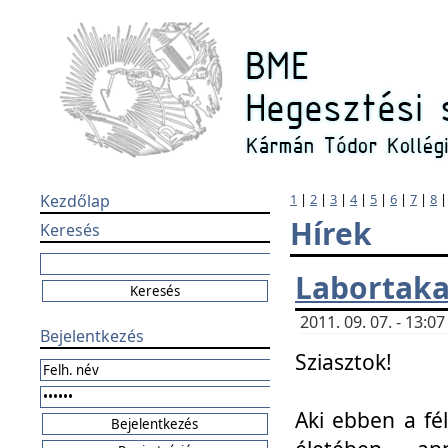
Kezdőlap
1
|
2
|
3
|
4
|
5
|
6
|
7
|
8
Hírek
Keresés
Labortaka
2011. 09. 07. - 13:
Bejelentkezés
Sziasztok!
Aki ebben a fél