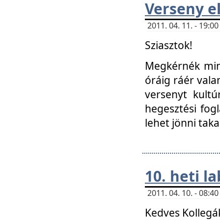
Verseny el
2011. 04. 11. - 19:
Sziasztok!
Megkérnék mind
óráig ráér vala
versenyt kultú
hegesztési fog
lehet jönni taka
10. heti l
2011. 04. 10. - 08:
Kedves Kollegá