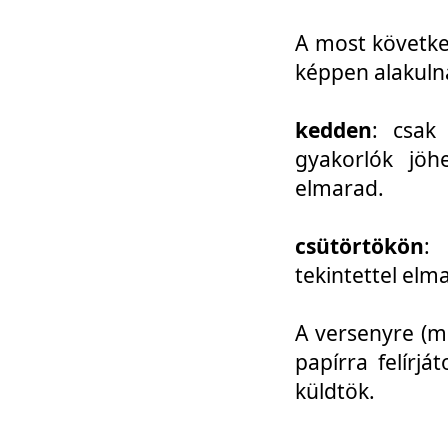
A most követke
képpen alakuln
kedden
: csak
gyakorlók jöh
elmarad.
csütörtökön
: 
tekintettel elm
A versenyre (mo
papírra felírj
küldtök.