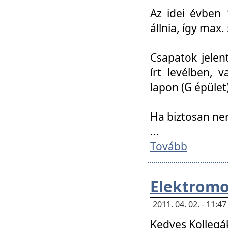
Az idei évben 
állnia, így max
Csapatok jele
írt levélben, 
lapon (G épület)
Ha biztosan ne
...
Tovább
Elektromo
2011. 04. 02. - 11:
Kedves Kollegá