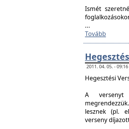
Ismét szeretné
foglalkozásoko
...
Tovább
Hegesztés
2011. 04. 05. - 09:
Hegesztési Verse
A versenyt 
megrendezzük.
lesznek (pl. e
verseny díjazo