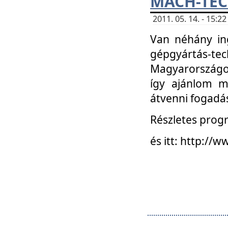
MACH-TECH
2011. 05. 14. - 15:
Van néhány in
gépgyártás-tech
Magyarországon
így ajánlom m
átvenni fogadá
Részletes progr
és itt: http:/