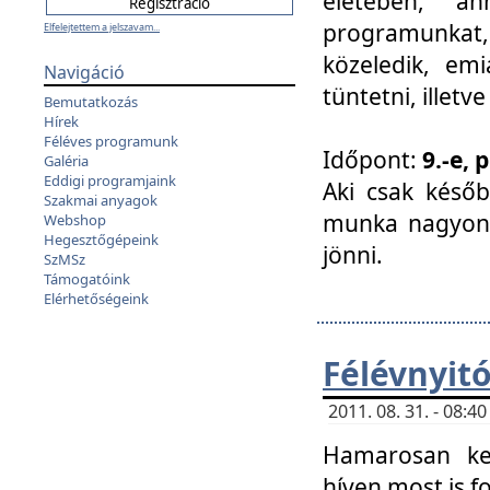
életében, a
programunkat, a
Elfelejtettem a jelszavam...
közeledik, em
Navigáció
tüntetni, illetve
Bemutatkozás
Hírek
Féléves programunk
Időpont:
9.-e, 
Galéria
Eddigi programjaink
Aki csak későb
Szakmai anyagok
munka nagyon 
Webshop
Hegesztőgépeink
jönni.
SzMSz
Támogatóink
Elérhetőségeink
Félévnyit
2011. 08. 31. - 08:
Hamarosan ke
híven most is f