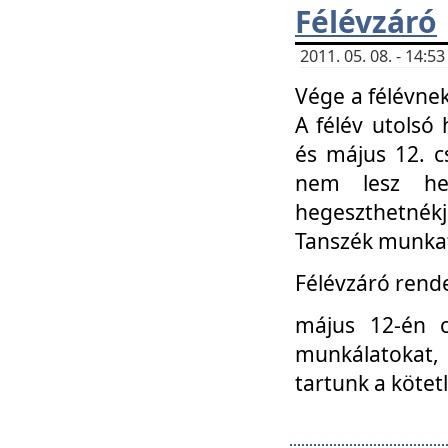
Félévzáró
2011. 05. 08. - 14:
Vége a félévnek
A félév utolsó 
és május 12. c
nem lesz heg
hegeszthetnék
Tanszék munkat
Félévzáró rend
május 12-én c
munkálatokat, 
tartunk a kötet