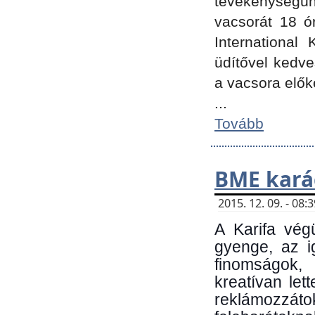
tevékenységünk
vacsorát 18 ó
International 
üdítővel kedv
a vacsora elők
...
Tovább
BME kará
2015. 12. 09. - 08
A Karifa vég
gyenge, az i
finomságok,
kreatívan let
reklámozzá