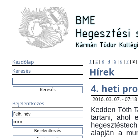
Kezdőlap
1
|
2
|
3
|
4
|
5
|
6
|
7
|
8
Hírek
Keresés
4. heti p
2016. 03. 07. - 07:
Bejelentkezés
Kedden Tóth Ta
tartani, ahol
hegesztéstechn
alapján a mun