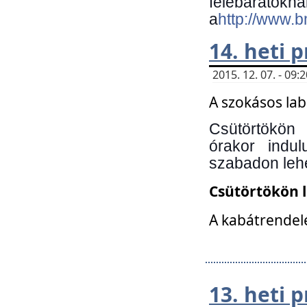
felebará
a
http://www.
14. heti
2015. 12. 07. - 09
A szokásos la
Csütörtökön
órakor indu
szabadon lehe
Csütörtökön 
A kabátrendelé
13. heti