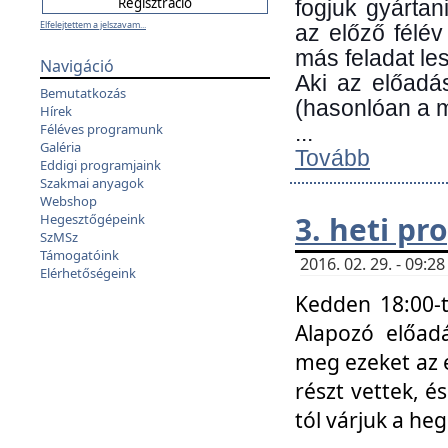
fogjuk gyártan
Elfelejtettem a jelszavam...
az előző félév
más feladat les
Navigáció
Aki az előadá
Bemutatkozás
(hasonlóan a
Hírek
Féléves programunk
...
Galéria
Tovább
Eddigi programjaink
Szakmai anyagok
Webshop
3. heti p
Hegesztőgépeink
SzMSz
Támogatóink
2016. 02. 29. - 09:
Elérhetőségeink
Kedden 18:00-t
Alapozó előad
meg ezeket az 
részt vettek, é
tól várjuk a he