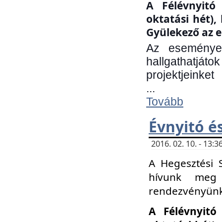
A Félévnyitó 
oktatási hét)
Gyülekező az e
Az eseményen
hallgathatjáto
projektjeinket
...
Tovább
Évnyitó é
2016. 02. 10. - 13
A Hegesztési 
hívunk meg 
rendezvényünk
A Félévnyitó