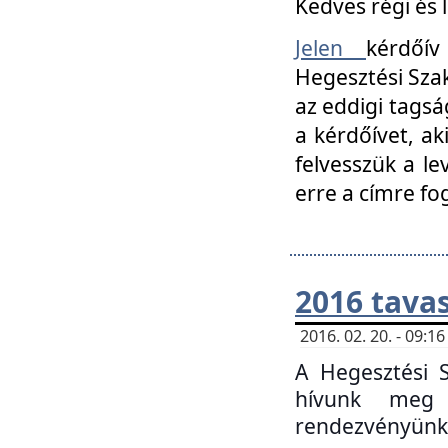
Kedves régi és 
Jelen
kérdőív
Hegesztési Szak
az eddigi tagsá
a kérdőívet, ak
felvesszük a le
erre a címre fo
2016 tavas
2016. 02. 20. - 09:
A Hegesztési S
hívunk meg 
rendezvényünk