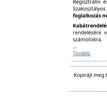
Regisztrálni 
Szakosztályos
foglalkozás n
Kabátrendelé
rendelésére v
számotokra.
...
Tovább
Kopirájt meg 