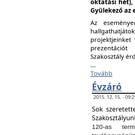
oktatási hét)
Gyülekező az 
Az eseménye
hallgathatjáto
projektjeinket
prezentációt
Szakosztály ér
...
Tovább
Évzáró
2015. 12. 15. - 09
Sok szeretett
Szakosztályun
120-as ter