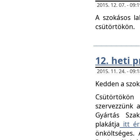
2015. 12. 07. - 09
A szokásos la
csütörtökön.
12. heti
2015. 11. 24. - 09
Kedden a szoká
Csütörtökö
szervezzünk a
Gyártás Szak
plakátja
itt ér
önköltséges. 