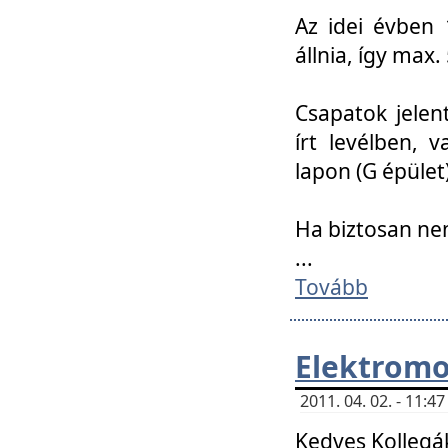
Az idei évben 
állnia, így max
Csapatok jele
írt levélben, 
lapon (G épület)
Ha biztosan ne
...
Tovább
Elektromo
2011. 04. 02. - 11:
Kedves Kollegá