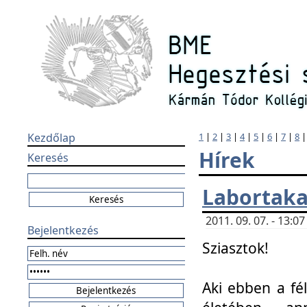
Kezdőlap
1
|
2
|
3
|
4
|
5
|
6
|
7
|
8
Hírek
Keresés
Labortaka
2011. 09. 07. - 13:
Bejelentkezés
Sziasztok!
Aki ebben a fél