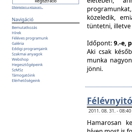
életében, a
programunkat, a
Elfelejtettem a jelszavam...
közeledik, em
Navigáció
tüntetni, illetve
Bemutatkozás
Hírek
Féléves programunk
Időpont:
9.-e, 
Galéria
Eddigi programjaink
Aki csak későb
Szakmai anyagok
munka nagyon 
Webshop
Hegesztőgépeink
jönni.
SzMSz
Támogatóink
Elérhetőségeink
Félévnyit
2011. 08. 31. - 08:
Hamarosan ke
híven most is f