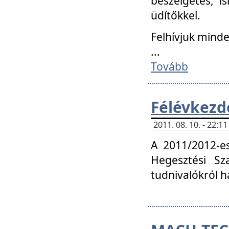
beszélgetés, i
üdítőkkel.
Felhívjuk mind
...
Tovább
Félévkezd
2011. 08. 10. - 22:
A 2011/2012-e
Hegesztési Sza
tudnivalókról 