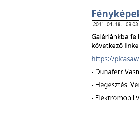
Fényképe
2011. 04. 18. - 08:
Galériánkba fel
következő linke
https://picas
- Dunaferr Vas
- Hegesztési V
- Elektromobil 