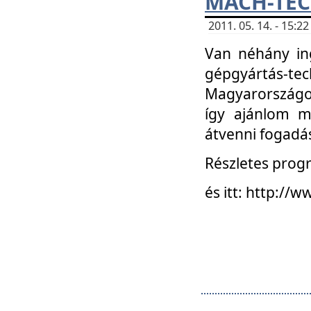
MACH-TECH
2011. 05. 14. - 15:
Van néhány in
gépgyártás-tech
Magyarországon
így ajánlom m
átvenni fogadá
Részletes progr
és itt: http:/