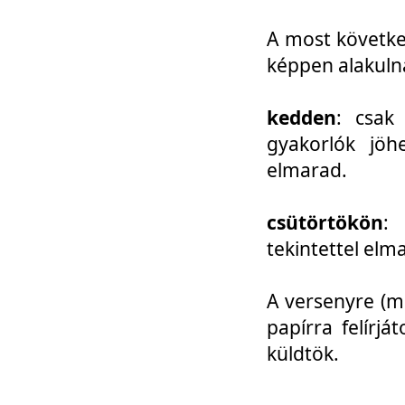
A most követke
képpen alakuln
kedden
: csak
gyakorlók jöh
elmarad.
csütörtökön
: 
tekintettel elm
A versenyre (mo
papírra felírj
küldtök.