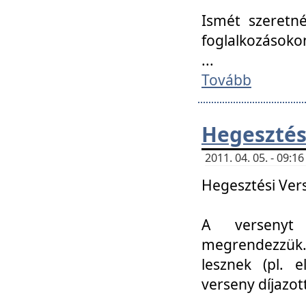
Ismét szeretné
foglalkozásoko
...
Tovább
Hegesztés
2011. 04. 05. - 09:
Hegesztési Verse
A versenyt 
megrendezzük.
lesznek (pl. e
verseny díjazo