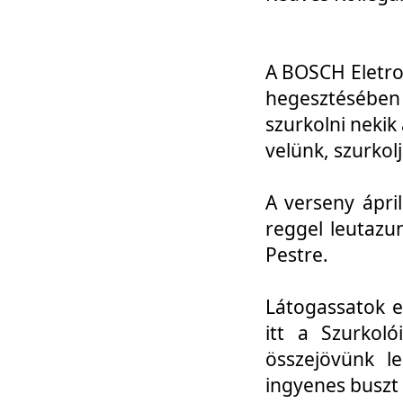
A BOSCH Eletro
hegesztésébe
szurkolni nekik
velünk, szurkol
A verseny ápri
reggel leutazu
Pestre.
Látogassatok e
itt a Szurkoló
összejövünk l
ingyenes buszt