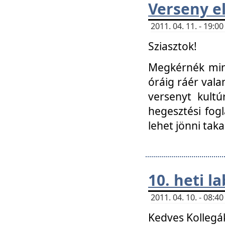
Verseny el
2011. 04. 11. - 19:
Sziasztok!
Megkérnék mind
óráig ráér vala
versenyt kultú
hegesztési fog
lehet jönni taka
10. heti l
2011. 04. 10. - 08:
Kedves Kollegá