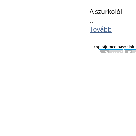
A szurkolói
...
Tovább
Kopirájt meg hasonlók -