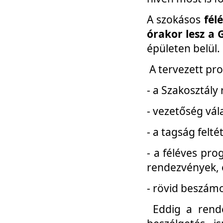
A szokásos
fél
órakor lesz a 
épületen belül.
A tervezett pr
- a Szakosztály
- vezetőség vál
- a tagság felt
- a féléves pro
rendezvények, 
- rövid beszámo
Eddig a rende