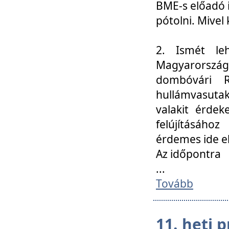
BME-s előadó i
pótolni. Mivel 
2. Ismét le
Magyarország
dombóvári R
hullámvasuta
valakit érdek
felújításáh
érdemes ide el
Az időpontra
...
Tovább
11. heti