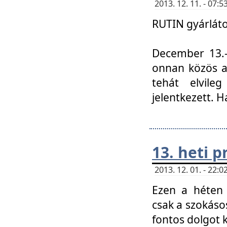
2013. 12. 11. - 07
RUTIN gyárláto
December 13.-á
onnan közös a
tehát elvile
jelentkezett. H
13. heti 
2013. 12. 01. - 22
Ezen a héten
csak a szokáso
fontos dolgot 