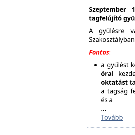
Szeptember 1
tagfelújító gy
A gyűlésre v
Szakosztályban
Fontos
:
a gyűlést 
órai
kezde
oktatást
t
a tagság f
és a
...
Tovább