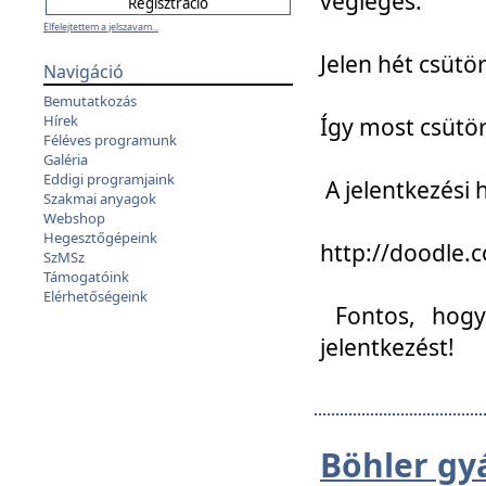
végleges:
Elfelejtettem a jelszavam...
Jelen hét csütör
Navigáció
Bemutatkozás
Hírek
Így most csütö
Féléves programunk
Galéria
Eddigi programjaink
A jelentkezési h
Szakmai anyagok
Webshop
Hegesztőgépeink
http://doodle
SzMSz
Támogatóink
Elérhetőségeink
Fontos, hogy 
jelentkezést!
Böhler gy