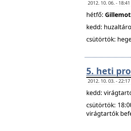
2012. 10. 06. - 18:
hétfő:
Gillemo
kedd: huzaltáro
csütörtök: hege
5. heti p
2012. 10. 03. - 22:
kedd: virágtar
csütörtök: 18:0
virágtartók bef