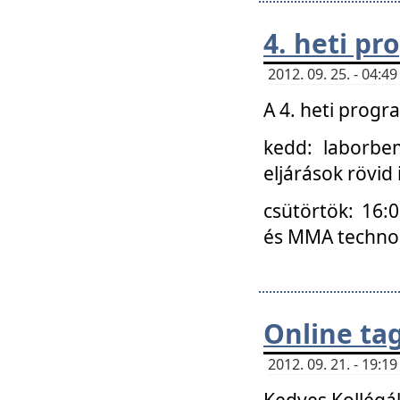
4. heti p
2012. 09. 25. - 04:
A 4. heti prog
kedd: laborbe
eljárások rövid
csütörtök: 16:
és MMA technoló
Online ta
2012. 09. 21. - 19:
Kedves Kollégá