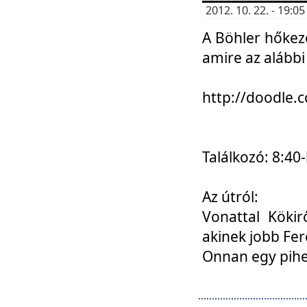
2012. 10. 22. - 19:
A Böhler hőkez
amire az alábbi
http://doodle
Találkozó: 8:40-
Az útról:
Vonattal Kökir
akinek jobb Fer
Onnan egy pihen