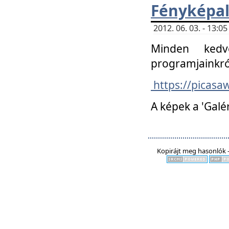
Fényképa
2012. 06. 03. - 13:
Minden kedv
programjainkró
https://picas
A képek a 'Galé
Kopirájt meg hasonlók -