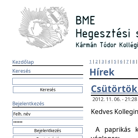
Kezdőlap
1
|
2
|
3
|
4
|
5
|
6
|
7
|
8
Hírek
Keresés
Csütörtök
2012. 11. 06. - 21:
Bejelentkezés
Kedves Kollegin
A paprikás k