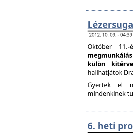
Lézersuga
2012. 10. 09. - 04:
Október 11.
megmunkálás 
külön kitér
hallhatjátok D
Gyertek el 
mindenkinek tu
6. heti p