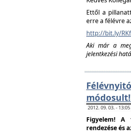
Ettől a pillana
erre a félévre a
http://bit.ly/RK
Aki már a megn
jelentkezési hat
Félévnyi
módosult!
2012. 09. 03. - 13:
Figyelem! A 
rendezése és 