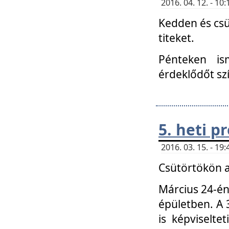
2016. 04. 12. - 1
Kedden és csü
titeket.
Pénteken is
érdeklődőt sz
5. heti 
2016. 03. 15. - 1
Csütörtökön a
Március 24-én
épületben. A 
is képviselte