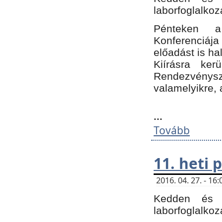
laborfoglalkoz
Pénteken 
Konferenciá
előadást is h
Kiírásra ke
Rendezvénysze
valamelyikre, 
...
Tovább
11. heti
2016. 04. 27. - 1
Kedden és c
laborfoglalkoz