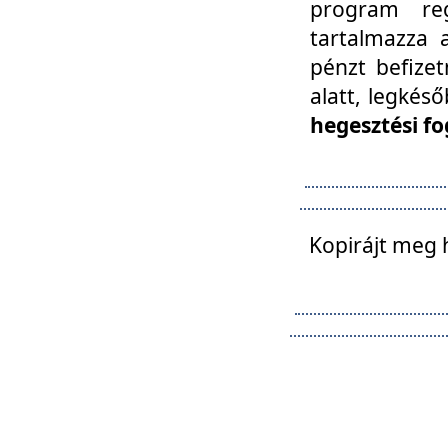
program reg
tartalmazza a
pénzt befizet
alatt, legkés
hegesztési fo
Kopirájt meg 