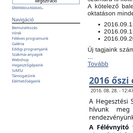
​A kötelező bal
Elfelejtettem a jelszavam...
oktatáson minde
Navigáció
​2016.09.
Bemutatkozás
2016.09.1
Hírek
2016.09.2
Féléves programunk
Galéria
Új tagjaink szám
Eddigi programjaink
Szakmai anyagok
...
Webshop
Tovább
Hegesztőgépeink
SzMSz
Támogatóink
2016 őszi
Elérhetőségeink
2016. 08. 28. - 12
A Hegesztési 
hívunk meg 
rendezvényünk
A Félévnyitó 