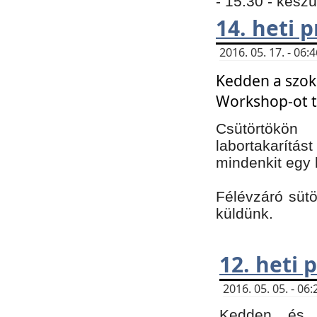
- 15:30 - kész
14. heti
2016. 05. 17. - 06
Kedden a szoká
Workshop-ot t
Csütörtökön
labortakarítást
mindenkit egy 
Félévzáró sütö
küldünk.
12. heti
2016. 05. 05. - 0
Kedden és c