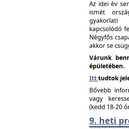
Az idei év se
ismét orszá
gyakorlati
kapcsolódó f
Négyfős csap
akkor se csüg
Várunk benn
épületében.
Itt
tudtok jel
Bővebb infor
vagy keress
(kedd 18-20 ó
9. heti 