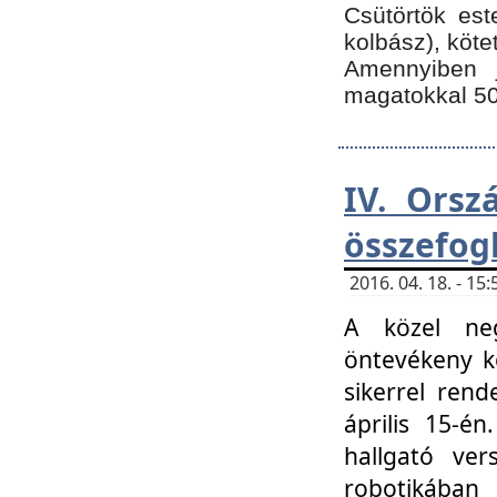
Csütörtök est
kolbász), köte
Amennyiben 
magatokkal 50
IV. Orsz
összefog
2016. 04. 18. - 1
A közel neg
öntevékeny k
sikerrel ren
április 15-é
hallgató ver
robotikába