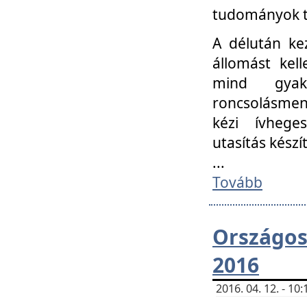
tudományok t
A délután ke
állomást kell
mind gyako
roncsolásmen
kézi ívheges
utasítás készít
...
Tovább
Országo
2016
2016. 04. 12. - 1