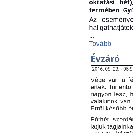
oktatási hét
termében. Gyü
Az eseménye
hallgathatjáto
...
Tovább
Évzáró
2016. 05. 23. - 06
Vége van a fé
értek. Innent
nagyon lesz, 
valakinek van
Erről később é
Póthét szerdá
látjuk tagjaink