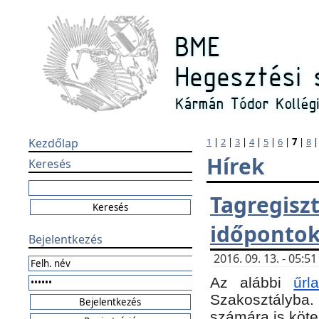
Kezdőlap
1
|
2
|
3
|
4
|
5
|
6
|
7
|
8
Hírek
Keresés
Tagregi
időponto
Bejelentkezés
2016. 09. 13. - 05:
Az alábbi
űr
Szakosztályba.
számára is köte